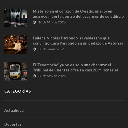
Misterio en el corazón de Oviedo: una joven
aparece muerta dentro del ascensor de su edificio
y las cámaras captan sus últimos minutos
10 de May de 2026
Fallece Nicolás Parrondo, el valdesano que
convirtió Casa Parrondo en un pedazo de Asturias
en Madrid
30 de Jun de 2026
El ‘Fevemocho’ ya no es solo una chapuza: el
Tribunal de Cuentas cifra en casi 20 millones el
sobrecoste de los trenes que no cabían por los
30 de May de 2026
túneles
CATEGORÍAS
Actualidad
Deportes