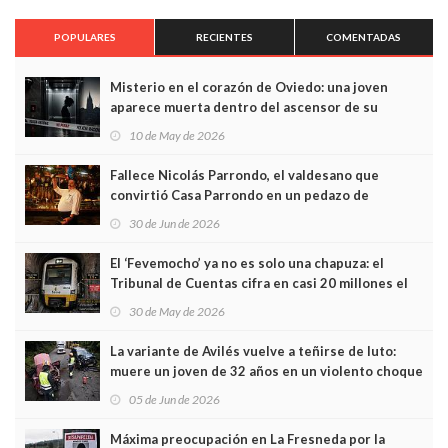
POPULARES
RECIENTES
COMENTADAS
Misterio en el corazón de Oviedo: una joven
aparece muerta dentro del ascensor de su
edificio y las cámaras captan sus últimos minutos
10 de May de 2026
Fallece Nicolás Parrondo, el valdesano que
convirtió Casa Parrondo en un pedazo de
Asturias en Madrid
30 de Jun de 2026
El ‘Fevemocho’ ya no es solo una chapuza: el
Tribunal de Cuentas cifra en casi 20 millones el
sobrecoste de los trenes que no cabían por los
30 de May de 2026
túneles
La variante de Avilés vuelve a teñirse de luto:
muere un joven de 32 años en un violento choque
frontal
05 de Jun de 2026
Máxima preocupación en La Fresneda por la