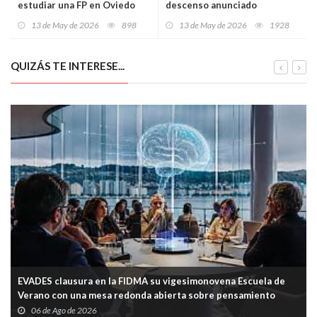
estudiar una FP en Oviedo
descenso anunciado
13 de May de 2026
898
13 de May de 2026
1928
QUIZÁS TE INTERESE...
EVADES clausura en la FIDMA su vigesimonovena Escuela de
Verano con una mesa redonda abierta sobre pensamiento
crítico y tecnología
06 de Ago de 2026