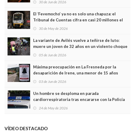
30 de Jun de 2026
El ‘Fevemocho’ ya no es solo una chapuza: el
Tribunal de Cuentas cifra en casi 20 millones el
sobrecoste de los trenes que no cabían por los
30 de May de 2026
túneles
La variante de Avilés vuelve a teñirse de luto:
muere un joven de 32 años en un violento choque
frontal
05 de Jun de 2026
Máxima preocupación en La Fresneda por la
desaparición de Irene, una menor de 15 años
03 de Jun de 2026
Un hombre se desploma en parada
cardiorrespiratoria tras encararse con la Policía
Local en Luanco
24 de May de 2026
VÍDEO DESTACADO