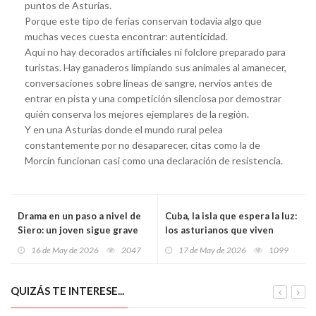
puntos de Asturias.
Porque este tipo de ferias conservan todavía algo que
muchas veces cuesta encontrar: autenticidad.
Aquí no hay decorados artificiales ni folclore preparado para
turistas. Hay ganaderos limpiando sus animales al amanecer,
conversaciones sobre líneas de sangre, nervios antes de
entrar en pista y una competición silenciosa por demostrar
quién conserva los mejores ejemplares de la región.
Y en una Asturias donde el mundo rural pelea
constantemente por no desaparecer, citas como la de
Morcín funcionan casi como una declaración de resistencia.
Drama en un paso a nivel de
Cuba, la isla que espera la luz:
Siero: un joven sigue grave
los asturianos que viven
tras ser arrollado por un tren
entre apagones, colas y
16 de May de 2026
2047
17 de May de 2026
1099
y quedar atrapado bajo el
miedo a que mañana sea peor
convoy
QUIZÁS TE INTERESE...