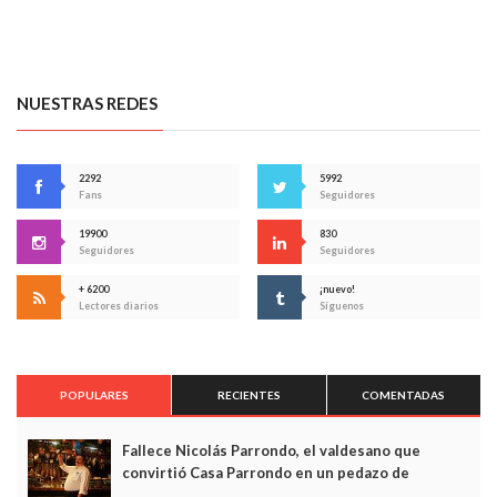
NUESTRAS REDES
2292
5992
Fans
Seguidores
19900
830
Seguidores
Seguidores
+ 6200
¡nuevo!
Lectores diarios
Síguenos
POPULARES
RECIENTES
COMENTADAS
Fallece Nicolás Parrondo, el valdesano que
convirtió Casa Parrondo en un pedazo de
Asturias en Madrid