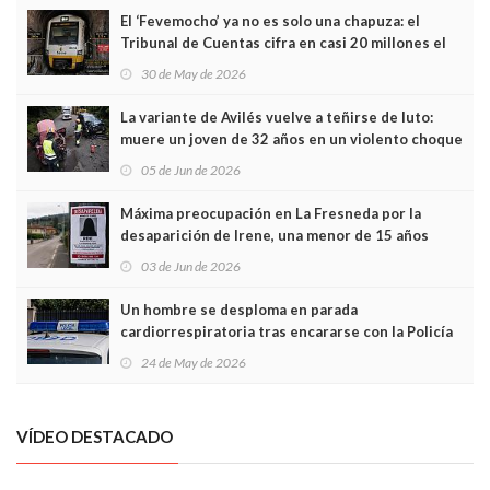
El ‘Fevemocho’ ya no es solo una chapuza: el
Tribunal de Cuentas cifra en casi 20 millones el
sobrecoste de los trenes que no cabían por los
30 de May de 2026
túneles
La variante de Avilés vuelve a teñirse de luto:
muere un joven de 32 años en un violento choque
frontal
05 de Jun de 2026
Máxima preocupación en La Fresneda por la
desaparición de Irene, una menor de 15 años
03 de Jun de 2026
Un hombre se desploma en parada
cardiorrespiratoria tras encararse con la Policía
Local en Luanco
24 de May de 2026
VÍDEO DESTACADO