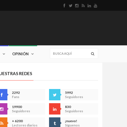
OPINIÓN
UESTRAS REDES
2292
5992
Fans
Seguidores
19900
830
Seguidores
Seguidores
+ 6200
¡nuevo!
Lectores diarios
Síguenos