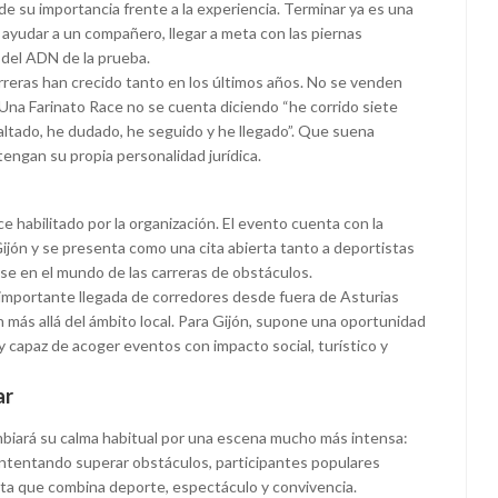
de su importancia frente a la experiencia. Terminar ya es una
 ayudar a un compañero, llegar a meta con las piernas
 del ADN de la prueba.
reras han crecido tanto en los últimos años. No se venden
Una Farinato Race no se cuenta diciendo “he corrido siete
saltado, he dudado, he seguido y he llegado”. Que suena
tengan su propia personalidad jurídica.
ce habilitado por la organización. El evento cuenta con la
ijón y se presenta como una cita abierta tanto a deportistas
e en el mundo de las carreras de obstáculos.
la importante llegada de corredores desde fuera de Asturias
 más allá del ámbito local. Para Gijón, supone una oportunidad
y capaz de acoger eventos con impacto social, turístico y
ar
ambiará su calma habitual por una escena mucho más intensa:
 intentando superar obstáculos, participantes populares
ita que combina deporte, espectáculo y convivencia.