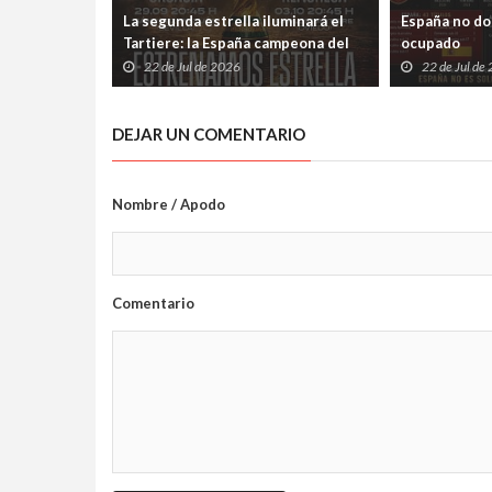
La segunda estrella iluminará el
España no dom
Tartiere: la España campeona del
ocupado
mundo jugará en Oviedo el 3 de
22 de Jul de 2026
22 de Jul de
octubre
DEJAR UN COMENTARIO
Nombre / Apodo
Comentario