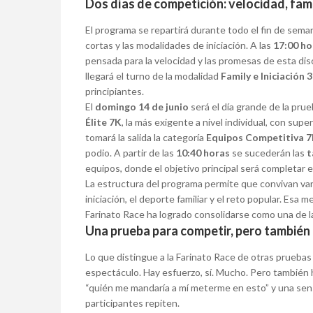
Dos días de competición: velocidad, fami
El programa se repartirá durante todo el fin de sema
cortas y las modalidades de iniciación. A las
17:00 ho
pensada para la velocidad y las promesas de esta dis
llegará el turno de la modalidad
Family e Iniciación 
principiantes.
El
domingo 14 de junio
será el día grande de la pru
Élite 7K
, la más exigente a nivel individual, con sup
tomará la salida la categoría
Equipos Competitiva 
podio. A partir de las
10:40 horas
se sucederán las
t
equipos, donde el objetivo principal será completar e
La estructura del programa permite que convivan vario
iniciación, el deporte familiar y el reto popular. Esa
Farinato Race ha logrado consolidarse como una de la
Una prueba para competir, pero también 
Lo que distingue a la Farinato Race de otras prueba
espectáculo. Hay esfuerzo, sí. Mucho. Pero también h
“quién me mandaría a mí meterme en esto” y una sens
participantes repiten.