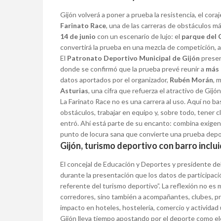
Gijón volverá a poner a prueba la resistencia, el cora
Farinato Race
, una de las carreras de obstáculos má
14 de junio
con un escenario de lujo: el
parque del 
convertirá la prueba en una mezcla de competición, a
El
Patronato Deportivo Municipal de Gijón
presen
donde se confirmó que la prueba prevé reunir a
más 
datos aportados por el organizador,
Rubén Morán
, 
Asturias
, una cifra que refuerza el atractivo de Gijó
La Farinato Race no es una carrera al uso. Aquí no bas
obstáculos, trabajar en equipo y, sobre todo, tener 
entró. Ahí está parte de su encanto: combina exigenc
punto de locura sana que convierte una prueba depo
Gijón, turismo deportivo con barro inclu
El concejal de Educación y Deportes y presidente de
durante la presentación que los datos de participac
referente del turismo deportivo”. La reflexión no es m
corredores, sino también a acompañantes, clubes, pre
impacto en hoteles, hostelería, comercio y actividad
Gijón lleva tiempo apostando por el deporte como el