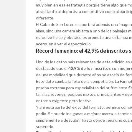
muy bien en esa estrategia porque tiene algo que m
atrae tanto al deportista competitivo como al partic
diferente.
El Cabo de San Lorenzo aportará además una imagen 
alma, sino una carrera abierta a uno de los paisajes 
esfuerzo físico y obstáculos promete una estampa mu
acerquen a ver el espectáculo.
Récord femenino: el 42,9% de inscritos 
Uno de los datos más relevantes de esta edición es e
destacado que el
42,9% de los inscritos son mujer
de una modalidad que durante años se asoció de form
Este dato cambia la foto de la competición. La Far
prueba extrema para especialistas del sufrimiento fí
familias, jóvenes, equipos mixtos, principiantes y d
entorno exigente pero festivo.
Y ahí está parte del éxito del formato: permite compet
podio. Se puede ir a ganar, a mejorar marca, a termina
simplemente a descubrir hasta dónde llega uno cuan
superarlo.