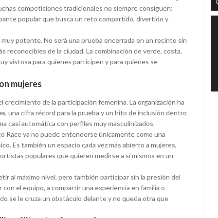
uchas competiciones tradicionales no siempre consiguen:
ipante popular que busca un reto compartido, divertido y
muy potente. No será una prueba encerrada en un recinto sin
más reconocibles de la ciudad. La combinación de verde, costa,
y vistosa para quienes participen y para quienes se
son mujeres
l crecimiento de la participación femenina. La organización ha
es
, una cifra récord para la prueba y un hito de inclusión dentro
a casi automática con perfiles muy masculinizados.
inato Race ya no puede entenderse únicamente como una
sico. Es también un espacio cada vez más abierto a mujeres,
eportistas populares que quieren medirse a sí mismos en un
ir al máximo nivel, pero también participar sin la presión del
r con el equipo, a compartir una experiencia en familia o
do se le cruza un obstáculo delante y no queda otra que