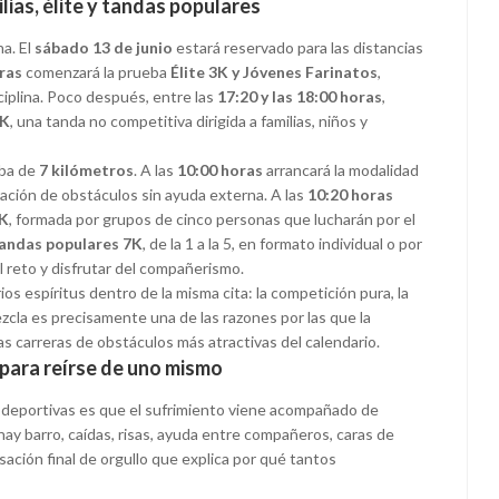
lias, élite y tandas populares
na. El
sábado 13 de junio
estará reservado para las distancias
ras
comenzará la prueba
Élite 3K y Jóvenes Farinatos
,
ciplina. Poco después, entre las
17:20 y las 18:00 horas
,
3K
, una tanda no competitiva dirigida a familias, niños y
eba de
7 kilómetros
. A las
10:00 horas
arrancará la modalidad
eración de obstáculos sin ayuda externa. A las
10:20 horas
7K
, formada por grupos de cinco personas que lucharán por el
andas populares 7K
, de la 1 a la 5, en formato individual o por
l reto y disfrutar del compañerismo.
s espíritus dentro de la misma cita: la competición pura, la
 mezcla es precisamente una de las razones por las que la
s carreras de obstáculos más atractivas del calendario.
para reírse de uno mismo
s deportivas es que el sufrimiento viene acompañado de
ay barro, caídas, risas, ayuda entre compañeros, caras de
ación final de orgullo que explica por qué tantos