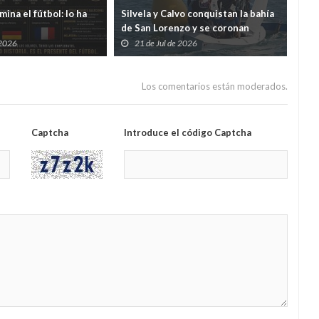
ina el fútbol: lo ha
Silvela y Calvo conquistan la bahía
La C
de San Lorenzo y se coronan
y e
campeones de Asturias de Snipe
mul
 2026
21 de Jul de 2026
2
la 
Los comentarios están moderados.
Captcha
Introduce el código Captcha