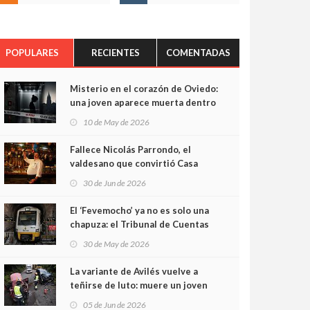
POPULARES
RECIENTES
COMENTADAS
Misterio en el corazón de Oviedo:
una joven aparece muerta dentro
del ascensor de su edificio y las
10 de May de 2026
cámaras captan sus últimos
minutos
Fallece Nicolás Parrondo, el
valdesano que convirtió Casa
Parrondo en un pedazo de
30 de Jun de 2026
Asturias en Madrid
El ‘Fevemocho’ ya no es solo una
chapuza: el Tribunal de Cuentas
cifra en casi 20 millones el
30 de May de 2026
sobrecoste de los trenes que no
cabían por los túneles
La variante de Avilés vuelve a
teñirse de luto: muere un joven
de 32 años en un violento choque
05 de Jun de 2026