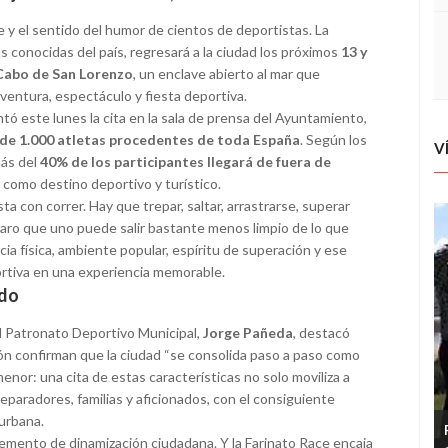
je y el sentido del humor de cientos de deportistas. La
s conocidas del país, regresará a la ciudad los próximos
13 y
Cabo de San Lorenzo
, un enclave abierto al mar que
ventura, espectáculo y fiesta deportiva.
tó este lunes la cita en la sala de prensa del Ayuntamiento,
de 1.000 atletas procedentes de toda España
. Según los
V
más del
40% de los participantes llegará de fuera de
n como destino deportivo y turístico.
ta con correr. Hay que trepar, saltar, arrastrarse, superar
claro que uno puede salir bastante menos limpio de lo que
ia física, ambiente popular, espíritu de superación y ese
rtiva en una experiencia memorable.
ido
l Patronato Deportivo Municipal,
Jorge Pañeda
, destacó
ión confirman que la ciudad “se consolida paso a paso como
enor: una cita de estas características no solo moviliza a
paradores, familias y aficionados, con el consiguiente
 urbana.
emento de dinamización ciudadana. Y la Farinato Race encaja