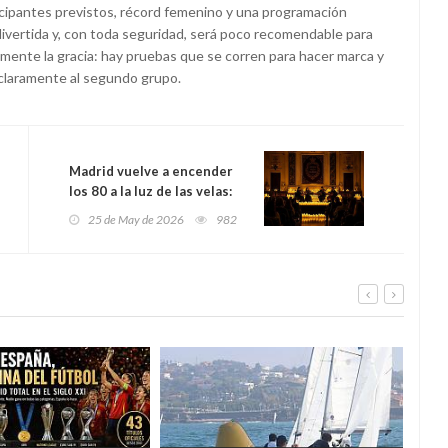
ticipantes previstos, récord femenino y una programación
divertida y, con toda seguridad, será poco recomendable para
amente la gracia: hay pruebas que se corren para hacer marca y
 claramente al segundo grupo.
Madrid vuelve a encender
los 80 a la luz de las velas:
una noche de Candlelight en
25 de May de 2026
982
el Ateneo para viajar sin
moverse de la butaca