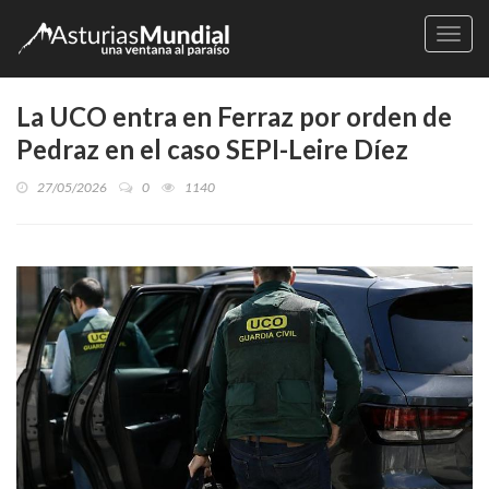
Naveg
La UCO entra en Ferraz por orden de
Pedraz en el caso SEPI-Leire Díez
27/05/2026
0
1140