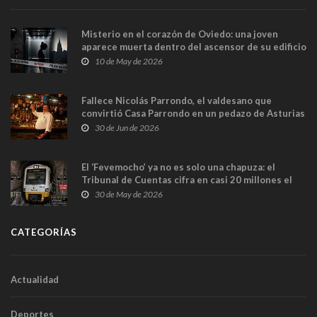
Misterio en el corazón de Oviedo: una joven
aparece muerta dentro del ascensor de su edificio
y las cámaras captan sus últimos minutos
10 de May de 2026
Fallece Nicolás Parrondo, el valdesano que
convirtió Casa Parrondo en un pedazo de Asturias
en Madrid
30 de Jun de 2026
El ‘Fevemocho’ ya no es solo una chapuza: el
Tribunal de Cuentas cifra en casi 20 millones el
sobrecoste de los trenes que no cabían por los
30 de May de 2026
túneles
CATEGORÍAS
Actualidad
Deportes