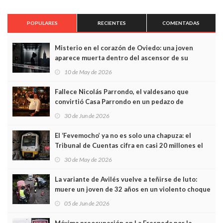
POPULARES
RECIENTES
COMENTADAS
Misterio en el corazón de Oviedo: una joven
aparece muerta dentro del ascensor de su
edificio y las cámaras captan sus últimos minutos
10 de May de 2026
Fallece Nicolás Parrondo, el valdesano que
convirtió Casa Parrondo en un pedazo de
Asturias en Madrid
30 de Jun de 2026
El ‘Fevemocho’ ya no es solo una chapuza: el
Tribunal de Cuentas cifra en casi 20 millones el
sobrecoste de los trenes que no cabían por los
30 de May de 2026
túneles
La variante de Avilés vuelve a teñirse de luto:
muere un joven de 32 años en un violento choque
frontal
05 de Jun de 2026