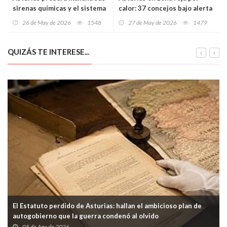
sirenas químicas y el sistema
calor: 37 concejos bajo alerta
ES-Alert con avisos a móviles
sanitaria y los colegios
26 de May de 2026
1548
27 de May de 2026
1479
en siete concejos
preparados para suspender
clases si la situación se
agrava
QUIZÁS TE INTERESE...
El Estatuto perdido de Asturias: hallan el ambicioso plan de
autogobierno que la guerra condenó al olvido
05 de Ago de 2026