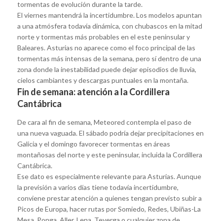
tormentas de evolución durante la tarde.
El viernes mantendrá la incertidumbre. Los modelos apuntan
a una atmósfera todavía dinámica, con chubascos en la mitad
norte y tormentas más probables en el este peninsular y
Baleares. Asturias no aparece como el foco principal de las
tormentas más intensas de la semana, pero sí dentro de una
zona donde la inestabilidad puede dejar episodios de lluvia,
cielos cambiantes y descargas puntuales en la montaña.
Fin de semana: atención a la Cordillera
Cantábrica
De cara al fin de semana, Meteored contempla el paso de
una nueva vaguada. El sábado podría dejar precipitaciones en
Galicia y el domingo favorecer tormentas en áreas
montañosas del norte y este peninsular, incluida la Cordillera
Cantábrica.
Ese dato es especialmente relevante para Asturias. Aunque
la previsión a varios días tiene todavía incertidumbre,
conviene prestar atención a quienes tengan previsto subir a
Picos de Europa, hacer rutas por Somiedo, Redes, Ubiñas-La
Mesa, Ponga, Aller, Lena, Teverga o cualquier zona de