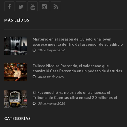
MÁS LEÍDOS
Misterio en el corazón de Oviedo: una joven
aparece muerta dentro del ascensor de su edificio
y las cámaras captan sus últimos minutos
10 de May de 2026
Fallece Nicolás Parrondo, el valdesano que
convirtió Casa Parrondo en un pedazo de Asturias
en Madrid
30 de Jun de 2026
El ‘Fevemocho’ ya no es solo una chapuza: el
Tribunal de Cuentas cifra en casi 20 millones el
sobrecoste de los trenes que no cabían por los
30 de May de 2026
túneles
CATEGORÍAS