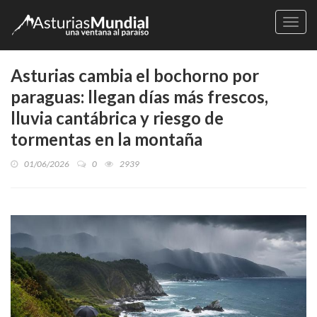
Naveg
Asturias cambia el bochorno por
paraguas: llegan días más frescos,
lluvia cantábrica y riesgo de
tormentas en la montaña
01/06/2026
0
2939