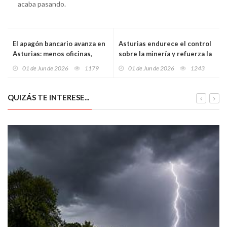
acaba pasando.
El apagón bancario avanza en
Asturias endurece el control
Asturias: menos oficinas,
sobre la minería y refuerza la
menos cajeros y más vecinos
seguridad tras el Plan
01 de Jun de 2026
1179
01 de Jun de 2026
1243
empujados a una banca
Regenera
digital que no todos pueden
usar
QUIZÁS TE INTERESE...