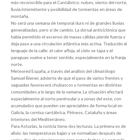
más reconocible para el Cantábrico: nubes, viento del norte,
lluvia intermitente y posibilidad de tormentas en áreas de
montaña.
No será una semana de temporal duro ni de grandes lluvias
generalizadas, pero sí de cambio. La dorsal anticiclónica que
había permitido el ascenso de masas cálidas pierde fuerza y
deja paso a una circulación atlántica más activa. Traducido al
lenguaje de la calle: el calor afloja, el cielo se tapa y el
paraguas vuelve a tener sentido, especialmente en la franja
norte.
Meteored España, a través del análisis del climatólogo
Samuel Biener, advierte de que el paso de varios frentes y
vaguadas favorecerá chubascos y tormentas en distintas
comunidades a lo largo de la semana. La situación afectará
especialmente al norte peninsular y a zonas del este, con
acumulados que pueden ser apreciables de forma local en
Galicia, la cornisa cantábrica, Pirineos, Cataluña y áreas
interiores del Mediterráneo.
Para Asturias, la noticia tiene dos lecturas. La primera es de
alivio: las temperaturas bajan y se normalizan después de
varios días de calor impropio para estas fechas. La segunda