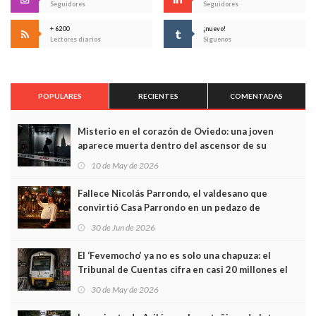
Seguidores
Seguidores
+ 6200
¡nuevo!
Lectores diarios
Síguenos
POPULARES
RECIENTES
COMENTADAS
Misterio en el corazón de Oviedo: una joven
aparece muerta dentro del ascensor de su
edificio y las cámaras captan sus últimos minutos
10 de May de 2026
Fallece Nicolás Parrondo, el valdesano que
convirtió Casa Parrondo en un pedazo de
Asturias en Madrid
30 de Jun de 2026
El ‘Fevemocho’ ya no es solo una chapuza: el
Tribunal de Cuentas cifra en casi 20 millones el
sobrecoste de los trenes que no cabían por los
30 de May de 2026
túneles