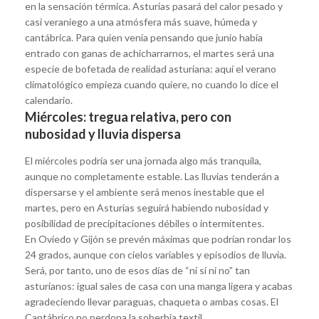
en la sensación térmica. Asturias pasará del calor pesado y
casi veraniego a una atmósfera más suave, húmeda y
cantábrica. Para quien venía pensando que junio había
entrado con ganas de achicharrarnos, el martes será una
especie de bofetada de realidad asturiana: aquí el verano
climatológico empieza cuando quiere, no cuando lo dice el
calendario.
Miércoles: tregua relativa, pero con
nubosidad y lluvia dispersa
El miércoles podría ser una jornada algo más tranquila,
aunque no completamente estable. Las lluvias tenderán a
dispersarse y el ambiente será menos inestable que el
martes, pero en Asturias seguirá habiendo nubosidad y
posibilidad de precipitaciones débiles o intermitentes.
En Oviedo y Gijón se prevén máximas que podrían rondar los
24 grados, aunque con cielos variables y episodios de lluvia.
Será, por tanto, uno de esos días de “ni sí ni no” tan
asturianos: igual sales de casa con una manga ligera y acabas
agradeciendo llevar paraguas, chaqueta o ambas cosas. El
Cantábrico no perdona la soberbia textil.