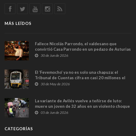
MÁS LEÍDOS
Fallece Nicolás Parrondo, el valdesano que
convirtió Casa Parrondo en un pedazo de Asturias
en Madrid
30 de Jun de 2026
El ‘Fevemocho’ ya no es solo una chapuza: el
Tribunal de Cuentas cifra en casi 20 millones el
sobrecoste de los trenes que no cabían por los
30 de May de 2026
túneles
La variante de Avilés vuelve a teñirse de luto:
muere un joven de 32 años en un violento choque
frontal
05 de Jun de 2026
CATEGORÍAS