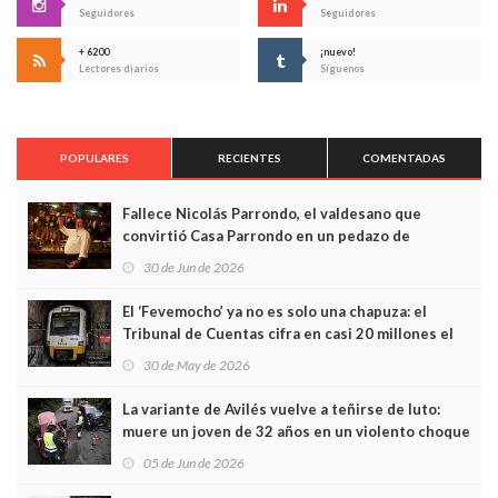
Seguidores
Seguidores
+ 6200
¡nuevo!
Lectores diarios
Síguenos
POPULARES
RECIENTES
COMENTADAS
Fallece Nicolás Parrondo, el valdesano que
convirtió Casa Parrondo en un pedazo de
Asturias en Madrid
30 de Jun de 2026
El ‘Fevemocho’ ya no es solo una chapuza: el
Tribunal de Cuentas cifra en casi 20 millones el
sobrecoste de los trenes que no cabían por los
30 de May de 2026
túneles
La variante de Avilés vuelve a teñirse de luto:
muere un joven de 32 años en un violento choque
frontal
05 de Jun de 2026