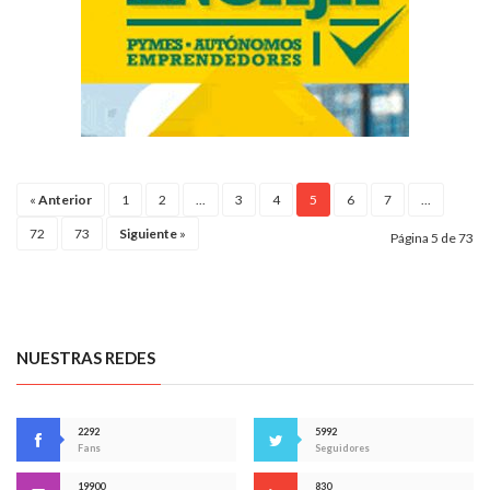
«
Anterior
1
2
...
3
4
5
6
7
...
72
73
Siguiente
»
Página 5 de 73
NUESTRAS REDES
2292
5992
Fans
Seguidores
19900
830