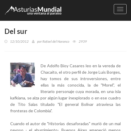
Naveg
Del sur
12/10/2012
por
Rafael del Naranco
2939
De Adolfo Bioy Casares leo en la vereda de
Chacaíto, el otro perfil de Jorge Luis Borges,
hay tomos de sus introversiones, entre
ellas la más conocida, la de "Morel", el
literario personaje cuya morada, en una isla
kafkiana, se alza por algún lugar inexplorado o en ese cuadro
de Tito Salas titulado "El general Bolívar atraviesa las
fronteras de Colombia".
Cuando el autor de "Historias desaforadas" murió de un mal
pavoso - el aburrimiento-, Buenos Aires amaneció menos