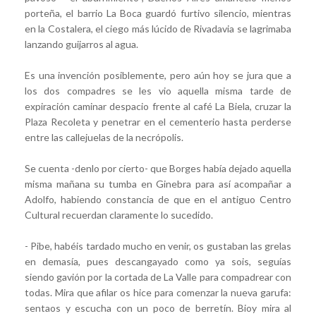
porteña, el barrio La Boca guardó furtivo silencio, mientras
en la Costalera, el ciego más lúcido de Rivadavia se lagrimaba
lanzando guijarros al agua.
Es una invención posiblemente, pero aún hoy se jura que a
los dos compadres se les vio aquella misma tarde de
expiración caminar despacio frente al café La Biela, cruzar la
Plaza Recoleta y penetrar en el cementerio hasta perderse
entre las callejuelas de la necrópolis.
Se cuenta -denlo por cierto- que Borges había dejado aquella
misma mañana su tumba en Ginebra para así acompañar a
Adolfo, habiendo constancia de que en el antiguo Centro
Cultural recuerdan claramente lo sucedido.
- Pibe, habéis tardado mucho en venir, os gustaban las grelas
en demasía, pues descangayado como ya sois, seguías
siendo gavión por la cortada de La Valle para compadrear con
todas. Mira que afilar os hice para comenzar la nueva garufa:
sentaos y escucha con un poco de berretín. Bioy mira al