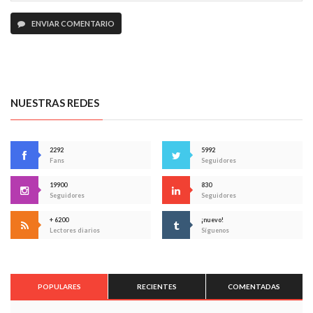
ENVIAR COMENTARIO
NUESTRAS REDES
2292
5992
Fans
Seguidores
19900
830
Seguidores
Seguidores
+ 6200
¡nuevo!
Lectores diarios
Síguenos
POPULARES
RECIENTES
COMENTADAS