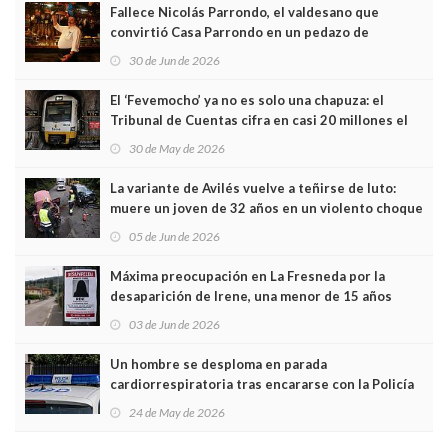
Fallece Nicolás Parrondo, el valdesano que
convirtió Casa Parrondo en un pedazo de
Asturias en Madrid
30 de Jun de 2026
El ‘Fevemocho’ ya no es solo una chapuza: el
Tribunal de Cuentas cifra en casi 20 millones el
sobrecoste de los trenes que no cabían por los
30 de May de 2026
túneles
La variante de Avilés vuelve a teñirse de luto:
muere un joven de 32 años en un violento choque
frontal
05 de Jun de 2026
Máxima preocupación en La Fresneda por la
desaparición de Irene, una menor de 15 años
03 de Jun de 2026
Un hombre se desploma en parada
cardiorrespiratoria tras encararse con la Policía
Local en Luanco
24 de May de 2026