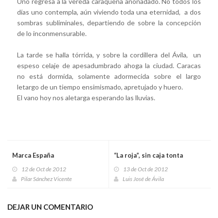
Uno regresa a la vereda caraqueña anonadado. No todos los
días uno contempla, aún viviendo toda una eternidad, a dos
sombras subliminales, departiendo de sobre la concepción
de lo inconmensurable.
La tarde se halla tórrida, y sobre la cordillera del Ávila, un
espeso celaje de apesadumbrado ahoga la ciudad. Caracas
no está dormida, solamente adormecida sobre el largo
letargo de un tiempo ensimismado, apretujado y huero.
El vano hoy nos aletarga esperando las lluvias.
Marca España
“La roja”, sin caja tonta
12 de Oct de 2012
13 de Oct de 2012
Pilar Sánchez Vicente
Luis José de Ávila
DEJAR UN COMENTARIO