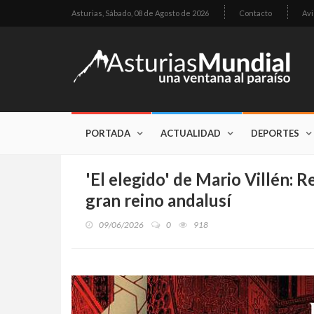
Asturias,
Sábado, 08 de Agosto de 2026
Contacto
Avi
PORTADA
ACTUALIDAD
DEPORTES
'El elegido' de Mario Villén: 
gran reino andalusí
09/06/2026
0
918