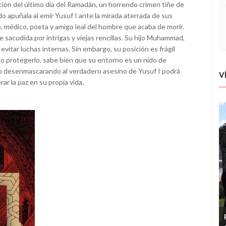
ción del último día del Ramadán, un horrendo crimen tiñe de
o apuñala al emir Yusuf I ante la mirada aterrada de sus
ib, médico, poeta y amigo leal del hombre que acaba de morir.
e sacudida por intrigas y viejas rencillas. Su hijo Muhammad,
itar luchas internas. Sin embargo, su posición es frágil
do protegerlo, sabe bien que su entorno es un nido de
olo desenmascarando al verdadero asesino de Yusuf I podrá
V
rar la paz en su propia vida.