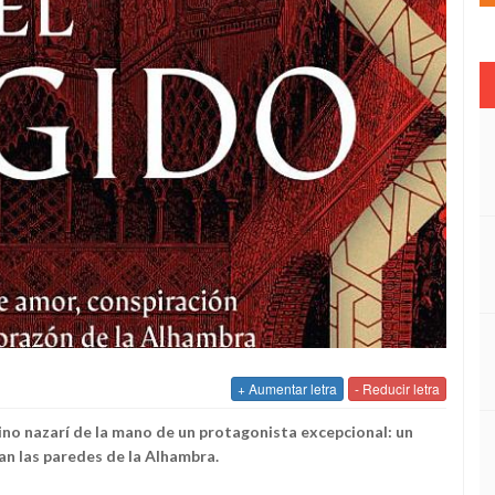
+ Aumentar letra
- Reducir letra
eino nazarí de la mano de un protagonista excepcional: un
n las paredes de la Alhambra.