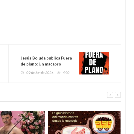
Jesús Boluda publica Fuera
de plano: Un macabro
homenaje al séptimo arte
09 de Jun de 2026
990