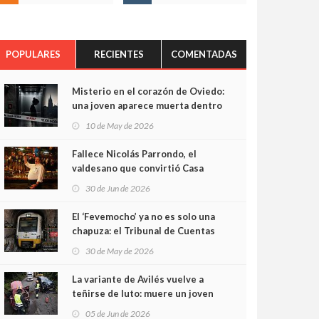
POPULARES
RECIENTES
COMENTADAS
Misterio en el corazón de Oviedo:
una joven aparece muerta dentro
del ascensor de su edificio y las
10 de May de 2026
cámaras captan sus últimos
minutos
Fallece Nicolás Parrondo, el
valdesano que convirtió Casa
Parrondo en un pedazo de
30 de Jun de 2026
Asturias en Madrid
El ‘Fevemocho’ ya no es solo una
chapuza: el Tribunal de Cuentas
cifra en casi 20 millones el
30 de May de 2026
sobrecoste de los trenes que no
cabían por los túneles
La variante de Avilés vuelve a
teñirse de luto: muere un joven
de 32 años en un violento choque
05 de Jun de 2026