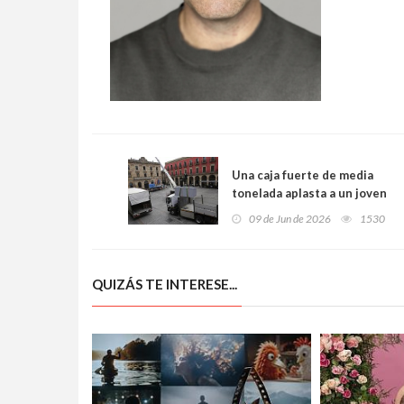
Una caja fuerte de media
tonelada aplasta a un joven
trabajador en plena plaza
09 de Jun de 2026
1530
Mayor de Gijón
QUIZÁS TE INTERESE...