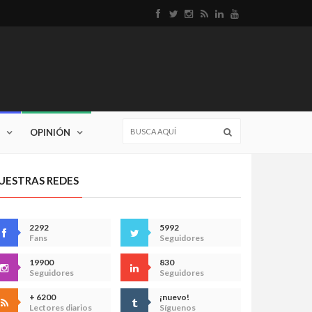
OPINIÓN
UESTRAS REDES
2292
5992
Fans
Seguidores
19900
830
Seguidores
Seguidores
+ 6200
¡nuevo!
Lectores diarios
Síguenos