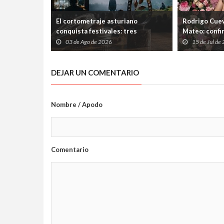
El cortometraje asturiano
Rodrigo Cuev
conquista festivales: tres
Mateo: confi
producciones de Laboral
Ería tras las
03 de Ago de 2026
15 de Jul de
Cinemateca suman nuevos premios
el Ayuntami
DEJAR UN COMENTARIO
Nombre / Apodo
Comentario