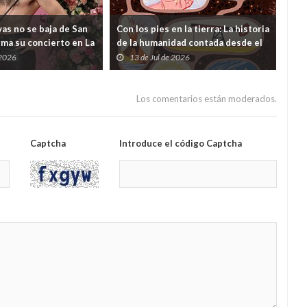
as no se baja de San
Con los pies en la tierra: La historia
¿Y s
rma su concierto en La
de la humanidad contada desde el
viv
 dudas lanzadas desde
subsuelo
 2026
13 de Jul de 2026
0
ento
Los comentarios están moderados.
Captcha
Introduce el código Captcha