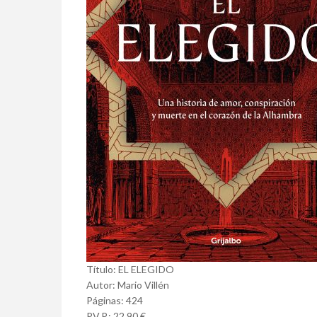
Título: EL ELEGIDO
Autor: Mario Villén
Páginas: 424
P.V.P.: 22,90 €