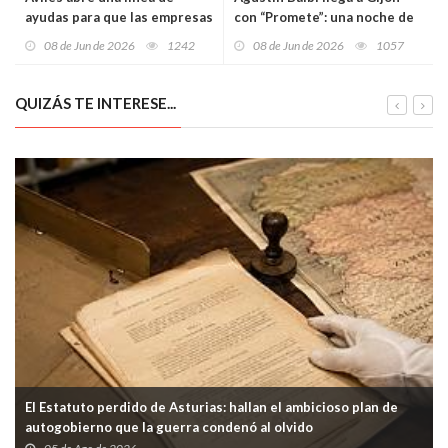
ayudas para que las empresas
con “Promete”: una noche de
contraten a personas
comedia para reírse de todo,
08 de Jun de 2026
1242
08 de Jun de 2026
1057
desempleadas del municipio
incluso de uno mismo
QUIZÁS TE INTERESE...
El Estatuto perdido de Asturias: hallan el ambicioso plan de
autogobierno que la guerra condenó al olvido