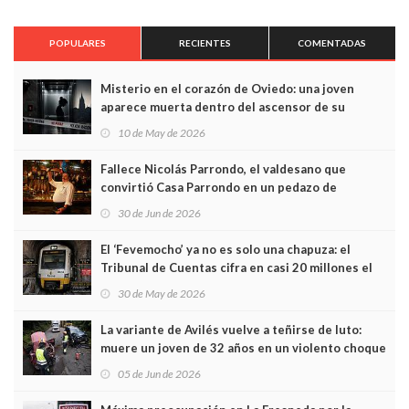
POPULARES
RECIENTES
COMENTADAS
Misterio en el corazón de Oviedo: una joven
aparece muerta dentro del ascensor de su
edificio y las cámaras captan sus últimos minutos
10 de May de 2026
Fallece Nicolás Parrondo, el valdesano que
convirtió Casa Parrondo en un pedazo de
Asturias en Madrid
30 de Jun de 2026
El ‘Fevemocho’ ya no es solo una chapuza: el
Tribunal de Cuentas cifra en casi 20 millones el
sobrecoste de los trenes que no cabían por los
30 de May de 2026
túneles
La variante de Avilés vuelve a teñirse de luto:
muere un joven de 32 años en un violento choque
frontal
05 de Jun de 2026