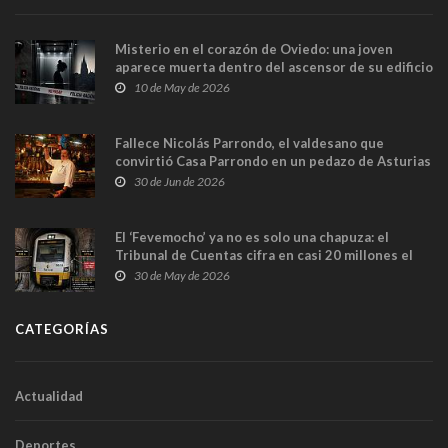
Misterio en el corazón de Oviedo: una joven
aparece muerta dentro del ascensor de su edificio
y las cámaras captan sus últimos minutos
10 de May de 2026
Fallece Nicolás Parrondo, el valdesano que
convirtió Casa Parrondo en un pedazo de Asturias
en Madrid
30 de Jun de 2026
El ‘Fevemocho’ ya no es solo una chapuza: el
Tribunal de Cuentas cifra en casi 20 millones el
sobrecoste de los trenes que no cabían por los
30 de May de 2026
túneles
CATEGORÍAS
Actualidad
Deportes