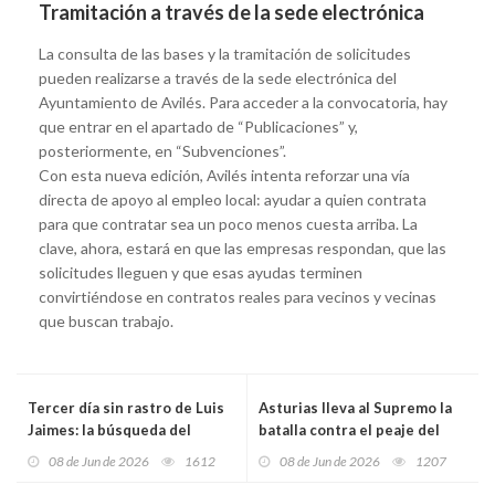
Tramitación a través de la sede electrónica
La consulta de las bases y la tramitación de solicitudes
pueden realizarse a través de la sede electrónica del
Ayuntamiento de Avilés. Para acceder a la convocatoria, hay
que entrar en el apartado de “Publicaciones” y,
posteriormente, en “Subvenciones”.
Con esta nueva edición, Avilés intenta reforzar una vía
directa de apoyo al empleo local: ayudar a quien contrata
para que contratar sea un poco menos cuesta arriba. La
clave, ahora, estará en que las empresas respondan, que las
solicitudes lleguen y que esas ayudas terminen
convirtiéndose en contratos reales para vecinos y vecinas
que buscan trabajo.
Tercer día sin rastro de Luis
Asturias lleva al Supremo la
Jaimes: la búsqueda del
batalla contra el peaje del
vecino de Raíces se amplía
Huerna y activa nuevas
08 de Jun de 2026
1612
08 de Jun de 2026
1207
entre huertas, costa y una
medidas sobre vivienda,