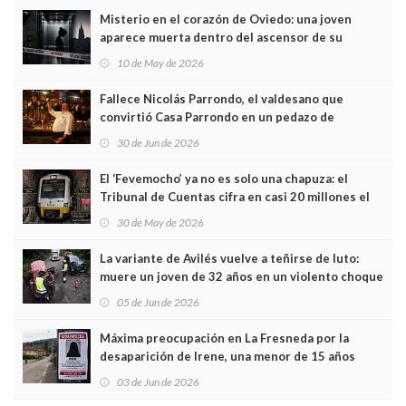
Misterio en el corazón de Oviedo: una joven
aparece muerta dentro del ascensor de su
edificio y las cámaras captan sus últimos minutos
10 de May de 2026
Fallece Nicolás Parrondo, el valdesano que
convirtió Casa Parrondo en un pedazo de
Asturias en Madrid
30 de Jun de 2026
El ‘Fevemocho’ ya no es solo una chapuza: el
Tribunal de Cuentas cifra en casi 20 millones el
sobrecoste de los trenes que no cabían por los
30 de May de 2026
túneles
La variante de Avilés vuelve a teñirse de luto:
muere un joven de 32 años en un violento choque
frontal
05 de Jun de 2026
Máxima preocupación en La Fresneda por la
desaparición de Irene, una menor de 15 años
03 de Jun de 2026