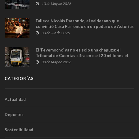
y las cámaras captan sus últimos minutos
10 de May de 2026
Fallece Nicolás Parrondo, el valdesano que
convirtió Casa Parrondo en un pedazo de Asturias
en Madrid
30 de Jun de 2026
El ‘Fevemocho’ ya no es solo una chapuza: el
Tribunal de Cuentas cifra en casi 20 millones el
sobrecoste de los trenes que no cabían por los
30 de May de 2026
túneles
CATEGORÍAS
Actualidad
Deportes
Sostenibilidad