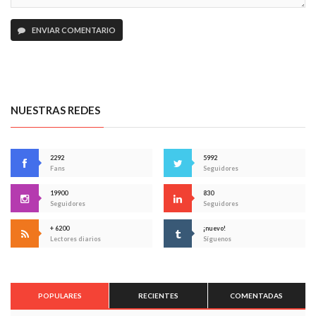
ENVIAR COMENTARIO
NUESTRAS REDES
2292
5992
Fans
Seguidores
19900
830
Seguidores
Seguidores
+ 6200
¡nuevo!
Lectores diarios
Síguenos
POPULARES
RECIENTES
COMENTADAS