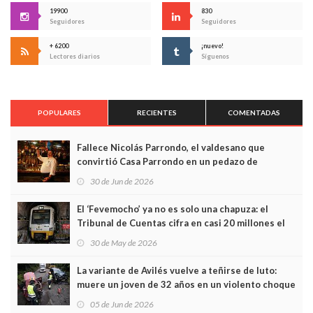
19900
830
Seguidores
Seguidores
+ 6200
¡nuevo!
Lectores diarios
Síguenos
POPULARES
RECIENTES
COMENTADAS
Fallece Nicolás Parrondo, el valdesano que
convirtió Casa Parrondo en un pedazo de
Asturias en Madrid
30 de Jun de 2026
El ‘Fevemocho’ ya no es solo una chapuza: el
Tribunal de Cuentas cifra en casi 20 millones el
sobrecoste de los trenes que no cabían por los
30 de May de 2026
túneles
La variante de Avilés vuelve a teñirse de luto:
muere un joven de 32 años en un violento choque
frontal
05 de Jun de 2026