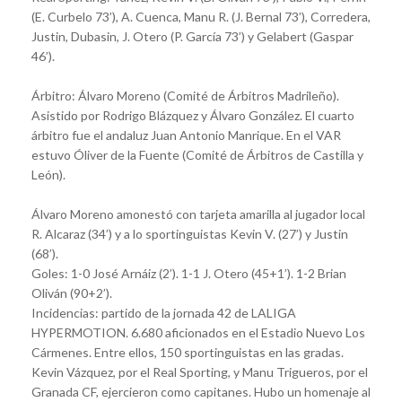
(E. Curbelo 73’), A. Cuenca, Manu R. (J. Bernal 73’), Corredera,
Justin, Dubasin, J. Otero (P. García 73’) y Gelabert (Gaspar
46’).
Árbitro: Álvaro Moreno (Comité de Árbitros Madrileño).
Asistido por Rodrigo Blázquez y Álvaro González. El cuarto
árbitro fue el andaluz Juan Antonio Manrique. En el VAR
estuvo Óliver de la Fuente (Comité de Árbitros de Castilla y
León).
Álvaro Moreno amonestó con tarjeta amarilla al jugador local
R. Alcaraz (34’) y a lo sportinguistas Kevin V. (27’) y Justin
(68’).
Goles: 1-0 José Arnáiz (2’). 1-1 J. Otero (45+1’). 1-2 Brian
Oliván (90+2’).
Incidencias: partido de la jornada 42 de LALIGA
HYPERMOTION. 6.680 aficionados en el Estadio Nuevo Los
Cármenes. Entre ellos, 150 sportinguistas en las gradas.
Kevin Vázquez, por el Real Sporting, y Manu Trigueros, por el
Granada CF, ejercieron como capitanes. Hubo un homenaje al