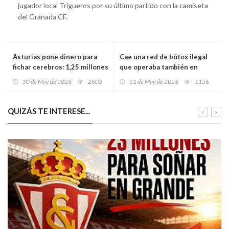
jugador local Trigueros por su último partido con la camiseta
del Granada CF.
Asturias pone dinero para
Cae una red de bótox ilegal
fichar cerebros: 1,25 millones
que operaba también en
para llevar investigadores a
Asturias: nueve detenidos,
30 de May de 2026
2803
31 de May de 2026
1156
las empresas y revolucionar
10.000 dosis intervenidas y
la innovación
tratamientos en peluquerías,
pisos y centros sin
QUIZÁS TE INTERESE...
autorización