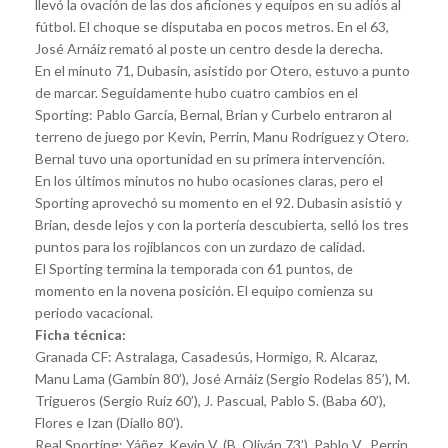
llevó la ovación de las dos aficiones y equipos en su adiós al
fútbol. El choque se disputaba en pocos metros. En el 63,
José Arnáiz remató al poste un centro desde la derecha.
En el minuto 71, Dubasin, asistido por Otero, estuvo a punto
de marcar. Seguidamente hubo cuatro cambios en el
Sporting: Pablo García, Bernal, Brian y Curbelo entraron al
terreno de juego por Kevin, Perrin, Manu Rodríguez y Otero.
Bernal tuvo una oportunidad en su primera intervención.
En los últimos minutos no hubo ocasiones claras, pero el
Sporting aprovechó su momento en el 92. Dubasin asistió y
Brian, desde lejos y con la portería descubierta, selló los tres
puntos para los rojiblancos con un zurdazo de calidad.
El Sporting termina la temporada con 61 puntos, de
momento en la novena posición. El equipo comienza su
periodo vacacional.
Ficha técnica:
Granada CF: Astralaga, Casadesús, Hormigo, R. Alcaraz,
Manu Lama (Gambín 80’), José Arnáiz (Sergio Rodelas 85’), M.
Trigueros (Sergio Ruiz 60’), J. Pascual, Pablo S. (Baba 60’),
Flores e Izan (Diallo 80’).
Real Sporting: Yáñez, Kevin V. (B. Oliván 73’), Pablo V., Perrin