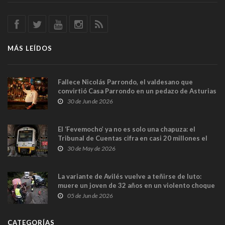
MÁS LEÍDOS
Fallece Nicolás Parrondo, el valdesano que
convirtió Casa Parrondo en un pedazo de Asturias
en Madrid
30 de Jun de 2026
El ‘Fevemocho’ ya no es solo una chapuza: el
Tribunal de Cuentas cifra en casi 20 millones el
sobrecoste de los trenes que no cabían por los
30 de May de 2026
túneles
La variante de Avilés vuelve a teñirse de luto:
muere un joven de 32 años en un violento choque
frontal
05 de Jun de 2026
CATEGORÍAS