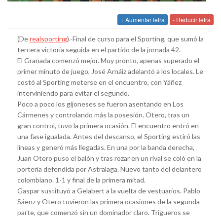
+ Aumentar letra
- Reducir letra
(De
realsporting
).-Final de curso para el Sporting, que sumó la
tercera victoria seguida en el partido de la jornada 42.
El Granada comenzó mejor. Muy pronto, apenas superado el
primer minuto de juego, José Arnáiz adelantó a los locales. Le
costó al Sporting meterse en el encuentro, con Yáñez
interviniendo para evitar el segundo.
Poco a poco los gijoneses se fueron asentando en Los
Cármenes y controlando más la posesión. Otero, tras un
gran control, tuvo la primera ocasión. El encuentro entró en
una fase igualada. Antes del descanso, el Sporting estiró las
líneas y generó más llegadas. En una por la banda derecha,
Juan Otero puso el balón y tras rozar en un rival se coló en la
portería defendida por Astralaga. Nuevo tanto del delantero
colombiano. 1-1 y final de la primera mitad.
Gaspar sustituyó a Gelabert a la vuelta de vestuarios. Pablo
Sáenz y Otero tuvieron las primera ocasiones de la segunda
parte, que comenzó sin un dominador claro. Trigueros se