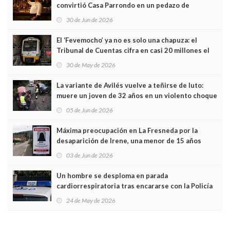
convirtió Casa Parrondo en un pedazo de
Asturias en Madrid
30 de Jun de 2026
El ‘Fevemocho’ ya no es solo una chapuza: el
Tribunal de Cuentas cifra en casi 20 millones el
sobrecoste de los trenes que no cabían por los
30 de May de 2026
túneles
La variante de Avilés vuelve a teñirse de luto:
muere un joven de 32 años en un violento choque
frontal
05 de Jun de 2026
Máxima preocupación en La Fresneda por la
desaparición de Irene, una menor de 15 años
03 de Jun de 2026
Un hombre se desploma en parada
cardiorrespiratoria tras encararse con la Policía
Local en Luanco
24 de May de 2026