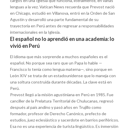
cargos en una Iglesia que funciona, literalmente, en varias
lenguas a la vez. Vatican News recuerda que Prevost nació
en Chicago, estudió en Villanova, entró en la Orden de San
Agustín y desarrolló una parte fundamental de su
trayectoria en Perú antes de regresar a responsabilidades
internacionales en la Iglesia.
El español no lo aprendió en una academia: lo
vivió en Perú
El idioma que más sorprende a muchos españoles es el
español. No porque sea raro que un Papa lo hable —
Francisco lo tenía como lengua materna—, sino porque en
León XIV se trata de un estadounidense que lo maneja con
una soltura construida durante décadas. La clave está en
Perú.
Prevost llegó a la misión agustiniana en Perú en 1985. Fue
canciller de la Prelatura Territorial de Chulucanas, regresó
después al país andino y pasó años en Trujillo como
formador, profesor de Derecho Canónico, prefecto de
estudios, juez eclesiástico y sacerdote en barrios periféricos.
Esa no es una experiencia de turista lingüístico. Es inmersión