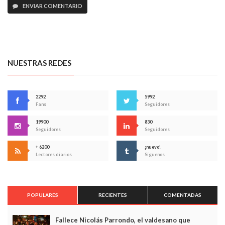
ENVIAR COMENTARIO
NUESTRAS REDES
2292
5992
Fans
Seguidores
19900
830
Seguidores
Seguidores
+ 6200
¡nuevo!
Lectores diarios
Síguenos
POPULARES
RECIENTES
COMENTADAS
Fallece Nicolás Parrondo, el valdesano que