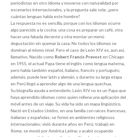
periodistas en otro idioma y moverse con naturalidad por
escenarios internacionales, y la pregunta sale sola: ¿pero
cuántas lenguas habla este hombre?
La respuesta no es sencilla, porque con los idiomas ocurre
algo parecido a la cocina: una cosa es preparar un café, otra
hacer una fabada decente y otra montar un menú
degustación sin quemar la casa. No todos los idiomas se
dominan al mismo nivel. Pero el caso de León XIV es, aun así,
llamativo. Nacido como
Robert Francis Prevost
en Chicago
en 1955, el actual Papa tiene el inglés como lengua materna,
pero habla también español, italiano, francés y portugués;
además, puede leer latín y alemán, y durante su larga etapa
en Perú llegó a aprender algo de una lengua quechua.
Su biografía ayuda a entenderlo. León XIV no es un Papa que
haya aprendido idiomas como quien rellena una aplicación del
móvil antes de un viaje. Su vida ha sido un mapa lingüístico.
Nació en Estados Unidos, en una familia con raíces francesas,
italianas y españolas; se formó en ambientes religiosos
internacionales; vivió durante años en Perú; trabajó en
Roma; se movió por América Latina; y acabó ocupando