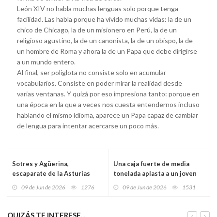
León XIV no habla muchas lenguas solo porque tenga
facilidad. Las habla porque ha vivido muchas vidas: la de un
chico de Chicago, la de un misionero en Perú, la de un
religioso agustino, la de un canonista, la de un obispo, la de
un hombre de Roma y ahora la de un Papa que debe dirigirse
a un mundo entero.
Al final, ser políglota no consiste solo en acumular
vocabularios. Consiste en poder mirar la realidad desde
varias ventanas. Y quizá por eso impresiona tanto: porque en
una época en la que a veces nos cuesta entendernos incluso
hablando el mismo idioma, aparece un Papa capaz de cambiar
de lengua para intentar acercarse un poco más.
Sotres y Agüerina,
Una caja fuerte de media
escaparate de la Asturias
tonelada aplasta a un joven
rural en la nueva campaña de
trabajador en plena plaza
09 de Jun de 2026
1276
09 de Jun de 2026
1531
verano de Airbnb
Mayor de Gijón
QUIZÁS TE INTERESE...