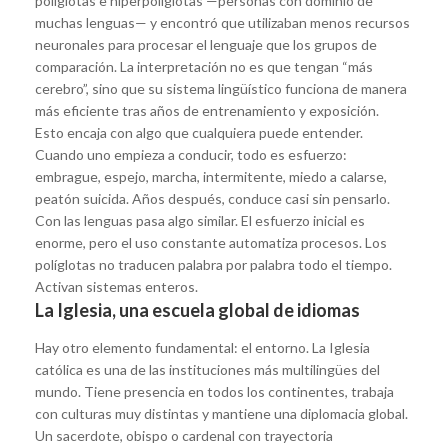
políglotas e hiperpolíglotas —personas con dominio de
muchas lenguas— y encontró que utilizaban menos recursos
neuronales para procesar el lenguaje que los grupos de
comparación. La interpretación no es que tengan “más
cerebro”, sino que su sistema lingüístico funciona de manera
más eficiente tras años de entrenamiento y exposición.
Esto encaja con algo que cualquiera puede entender.
Cuando uno empieza a conducir, todo es esfuerzo:
embrague, espejo, marcha, intermitente, miedo a calarse,
peatón suicida. Años después, conduce casi sin pensarlo.
Con las lenguas pasa algo similar. El esfuerzo inicial es
enorme, pero el uso constante automatiza procesos. Los
políglotas no traducen palabra por palabra todo el tiempo.
Activan sistemas enteros.
La Iglesia, una escuela global de idiomas
Hay otro elemento fundamental: el entorno. La Iglesia
católica es una de las instituciones más multilingües del
mundo. Tiene presencia en todos los continentes, trabaja
con culturas muy distintas y mantiene una diplomacia global.
Un sacerdote, obispo o cardenal con trayectoria