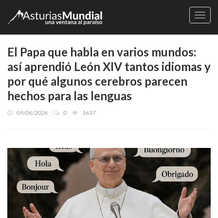
Naveg
El Papa que habla en varios mundos:
así aprendió León XIV tantos idiomas y
por qué algunos cerebros parecen
hechos para las lenguas
09/06/2026
0
1637