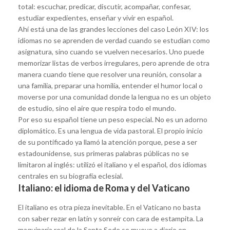
total: escuchar, predicar, discutir, acompañar, confesar,
estudiar expedientes, enseñar y vivir en español.
Ahí está una de las grandes lecciones del caso León XIV: los
idiomas no se aprenden de verdad cuando se estudian como
asignatura, sino cuando se vuelven necesarios. Uno puede
memorizar listas de verbos irregulares, pero aprende de otra
manera cuando tiene que resolver una reunión, consolar a
una familia, preparar una homilía, entender el humor local o
moverse por una comunidad donde la lengua no es un objeto
de estudio, sino el aire que respira todo el mundo.
Por eso su español tiene un peso especial. No es un adorno
diplomático. Es una lengua de vida pastoral. El propio inicio
de su pontificado ya llamó la atención porque, pese a ser
estadounidense, sus primeras palabras públicas no se
limitaron al inglés: utilizó el italiano y el español, dos idiomas
centrales en su biografía eclesial.
Italiano: el idioma de Roma y del Vaticano
El italiano es otra pieza inevitable. En el Vaticano no basta
con saber rezar en latín y sonreír con cara de estampita. La
maquinaria real de la Santa Sede se mueve a diario en