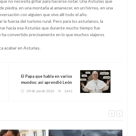
que no necesita gritar para hacerse notar. Una Asturias que
de piedra, en una montaña al amanecer, en un hórreo, en una
nversación con alguien que vive allí todo el año.
la fuerza del turismo rural. Pero para los asturianos, la
irar hacia esa Asturias que durante mucho tiempo fue
 se ha convertido precisamente en lo que muchos viajeros
ica acabar en Asturias.
El Papa que habla en varios
mundos: así aprendió León
XIV tantos idiomas y por
09 de Jun de 2026
1641
qué algunos cerebros
parecen hechos para las
lenguas