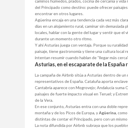
caminos húmedos, prados, cocina de cercanía y vida r
del Principado como destino: puede ofrecer paisajes
encontrar en otros lugares.
Agüerina encaja en una tendencia cada vez más clara: 
días en un alojamiento rural, caminar sin demasiada 
locales, hablar con la gente del lugar y sentir que el 
durante un momento otro ritmo.
Y ahí Asturias juega con ventaja. Porque su ruralidad
paisaje, tiene gastronomía y tiene una cultura local 
intentan resumir cuando hablan de “llegar más cerca”
Asturias, en el escaparate de la España
La campaña de Airbnb sitúa a Asturias dentro de un r
representativos de España. Cataluña aporta enclaves
Cantabria aparece con Mogrovejo; Andalucía suma Caz
paisajes de fuerte impacto visual en Teruel; y Extre
de la Vera.
En ese conjunto, Asturias entra con una doble repr
montaña y de los Picos de Europa, y
Agüerina
, como
distintas de contar el Principado, pero con un mismo 
La nota difundida por Airbnb subraya que los pueblo