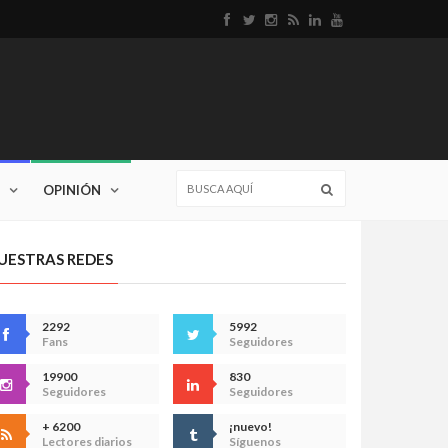
OPINIÓN
UESTRAS REDES
2292
5992
Fans
Seguidores
19900
830
Seguidores
Seguidores
+ 6200
¡nuevo!
Lectores diarios
Síguenos