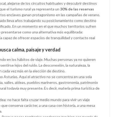
al, alejarse de los circuitos habituales y descubrir destinos
que el turismo rural ya representa un
30% de las reservas
estos enclaves ganan protagonismo en las campañas de verano.
ipado lleva años trabajando su posicionamiento como destino
sificado. En un momento en el que muchos territorios sufren
de presentarse como una alternativa más equilibrada:
a capaz de ofrecer espacios de tranquilidad y contacto real
 busca calma, paisaje y verdad
undo en los hábitos de viaje. Muchas personas ya no quieren
entirse lejos del ruido. La desconexión, la naturaleza, la
n cada vez más en la elección de destino.
o Asturias. Aquí el atractivo no se concentra en una sola
, valles, aldeas, pueblos marineros, gastronomía, patrimonio
 rural todavía muy presente. Es decir, materia prima turística de
a: no hace falta cruzar medio mundo para vivir un viaje
que conserva carácter, a una casa con historia, a una mesa
a.
l. Porque pocos territorios condensan tan bien esa mezcla de