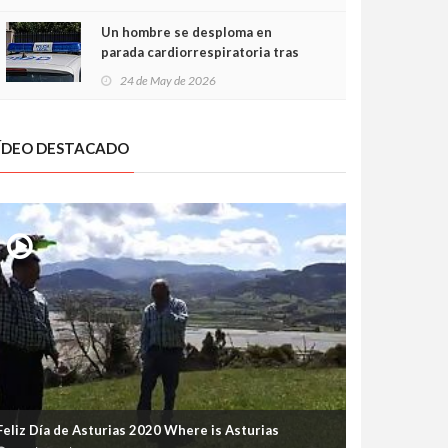
Un hombre se desploma en
parada cardiorrespiratoria tras
encararse con la Policía Local en
24 de May de 2026
Luanco
ÍDEO DESTACADO
Feliz Día de Asturias 2020 Where is Asturias