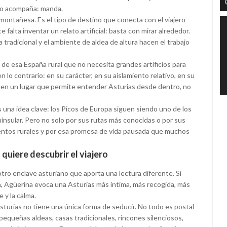
 no acompaña: manda.
montañesa. Es el tipo de destino que conecta con el viajero
 falta inventar un relato artificial: basta con mirar alrededor.
 tradicional y el ambiente de aldea de altura hacen el trabajo
de esa España rural que no necesita grandes artificios para
 lo contrario: en su carácter, en su aislamiento relativo, en su
rse en un lugar que permite entender Asturias desde dentro, no
s una idea clave: los Picos de Europa siguen siendo uno de los
insular. Pero no solo por sus rutas más conocidas o por sus
ientos rurales y por esa promesa de vida pausada que muchos
quiere descubrir el viajero
 otro enclave asturiano que aporta una lectura diferente. Si
, Agüerina evoca una Asturias más íntima, más recogida, más
e y la calma.
urias no tiene una única forma de seducir. No todo es postal
equeñas aldeas, casas tradicionales, rincones silenciosos,