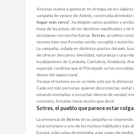
Asturias vuelve a aparecer en el mapa de los viajero
campaña de verano de Airbnb, construida alrededor
llegar más cerca”
, ha elegido varios pueblos y encl
huye de las prisas, de los destinos masificados y de l
asturianas con mucha fuerza:
Sotres
, en pleno cora
resume bien esa Asturias verde, recogida y auténtic
La campaña, rodada en distintos puntos del país, bu
de ofrecer descanso, identidad, naturaleza y una rela
localizaciones de Cataluña, Cantabria, Andalucía, Ar
especial: confirma que el Principado se ha consolida
deseo del viajero rural.
Porque el turismo ya no se mide solo por la distanci
Cada vez más personas quieren desconectar, evitar 
mirando montañas o escuchar silencio de verdad, ese
contexto, Asturias tiene mucho que decir.
Sotres, el pueblo que parece estar colg
La presencia de
Sotres
en la campaña no sorprende. 
rural asturiano y uno de los núcleos habitados más al
Europa, a las rutas de montaña, a las casas de piedra, 