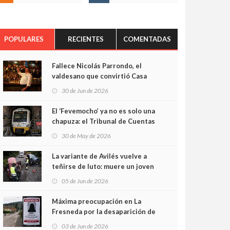
POPULARES
RECIENTES
COMENTADAS
Fallece Nicolás Parrondo, el
valdesano que convirtió Casa
Parrondo en un pedazo de
30 de Jun de 2026
Asturias en Madrid
El ‘Fevemocho’ ya no es solo una
chapuza: el Tribunal de Cuentas
cifra en casi 20 millones el
30 de May de 2026
sobrecoste de los trenes que no
cabían por los túneles
La variante de Avilés vuelve a
teñirse de luto: muere un joven
de 32 años en un violento choque
05 de Jun de 2026
frontal
Máxima preocupación en La
Fresneda por la desaparición de
Irene, una menor de 15 años
03 de Jun de 2026