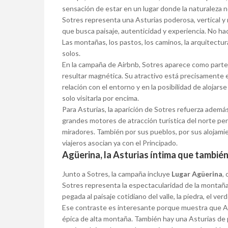
sensación de estar en un lugar donde la naturaleza
Sotres representa una Asturias poderosa, vertical y 
que busca paisaje, autenticidad y experiencia. No hace
Las montañas, los pastos, los caminos, la arquitectura
solos.
En la campaña de Airbnb, Sotres aparece como parte 
resultar magnética. Su atractivo está precisamente en
relación con el entorno y en la posibilidad de aloja
solo visitarla por encima.
Para Asturias, la aparición de Sotres refuerza ademá
grandes motores de atracción turística del norte pen
miradores. También por sus pueblos, por sus alojam
viajeros asocian ya con el Principado.
Agüerina, la Asturias íntima que también 
Junto a Sotres, la campaña incluye
Lugar Agüerina
,
Sotres representa la espectacularidad de la montaña
pegada al paisaje cotidiano del valle, la piedra, el verd
Ese contraste es interesante porque muestra que Ast
épica de alta montaña. También hay una Asturias de p