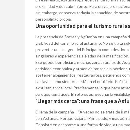
proximidad y descubrimiento. Para un viajero naciona
sin embargo, conserva todavía la capacidad de sorpr
personalidad propia.
Una oportunidad para el turismo rural a
La presencia de Sotres y Agüerina en una campaña de
visibilidad del turismo rural asturiano. No se trata s
proyectar una imagen del Principado como destino i
singulares y experiencias alejadas de la masificación.
Eso puede beneficiar a muchas zonas rurales de Astur
actividad económica y atraer visitantes sin perder s
sostener alojamientos, restaurantes, pequeños comer
La clave, como siempre, está en el equilibrio. El éxit
expulsar la vida local. Precisamente lo que hace atr
parques temáticos. El reto es aprovechar la visibilida
“Llegar más cerca”: una frase que a Astu
El lema de la campaña —“A veces no se trata de ir má
con Asturias. Porque viajar al Principado, y más aún 
Consiste en acercarse a una forma de vida, a una mane