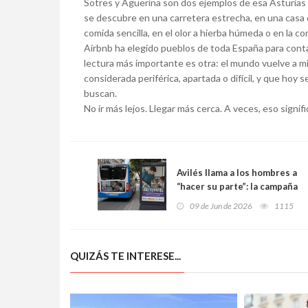
Sotres y Agüerina son dos ejemplos de esa Asturias 
se descubre en una carretera estrecha, en una casa 
comida sencilla, en el olor a hierba húmeda o en la co
Airbnb ha elegido pueblos de toda España para contar 
lectura más importante es otra: el mundo vuelve a m
considerada periférica, apartada o difícil, y que hoy
buscan.
No ir más lejos. Llegar más cerca. A veces, eso signif
Avilés llama a los hombres a
“hacer su parte”: la campaña
que quiere cambiar el
09 de Jun de 2026
1115
reparto de las tareas del
hogar y los cuidados
QUIZÁS TE INTERESE...