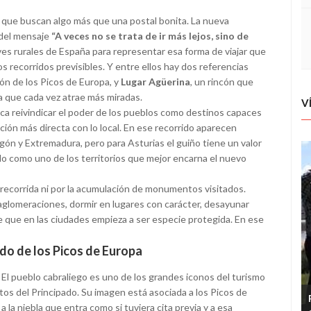
s que buscan algo más que una postal bonita. La nueva
 del mensaje
“A veces no se trata de ir más lejos, sino de
aves rurales de España para representar esa forma de viajar que
os recorridos previsibles. Y entre ellos hay dos referencias
zón de los Picos de Europa, y
Lugar Agüerina
, un rincón que
a que cada vez atrae más miradas.
V
sca reivindicar el poder de los pueblos como destinos capaces
ción más directa con lo local. En ese recorrido aparecen
agón y Extremadura, pero para Asturias el guiño tiene un valor
do como uno de los territorios que mejor encarna el nuevo
a recorrida ni por la acumulación de monumentos visitados.
aglomeraciones, dormir en lugares con carácter, desayunar
 que en las ciudades empieza a ser especie protegida. En ese
ado de los Picos de Europa
El pueblo cabraliego es uno de los grandes iconos del turismo
tos del Principado. Su imagen está asociada a los Picos de
a la niebla que entra como si tuviera cita previa y a esa