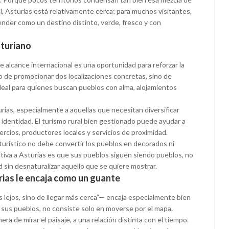
l, Asturias está relativamente cerca; para muchos visitantes,
ender como un destino distinto, verde, fresco y con
sturiano
 alcance internacional es una oportunidad para reforzar la
olo de promocionar dos localizaciones concretas, sino de
deal para quienes buscan pueblos con alma, alojamientos
ias, especialmente a aquellas que necesitan diversificar
u identidad. El turismo rural bien gestionado puede ayudar a
cios, productores locales y servicios de proximidad.
o turístico no debe convertir los pueblos en decorados ni
activa a Asturias es que sus pueblos siguen siendo pueblos, no
d sin desnaturalizar aquello que se quiere mostrar.
rias le encaja como un guante
s lejos, sino de llegar más cerca”— encaja especialmente bien
a sus pueblos, no consiste solo en moverse por el mapa.
ra de mirar el paisaje, a una relación distinta con el tiempo.