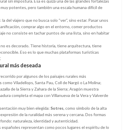
ural sin impostura. Esa es quizá una de las grandes fortalezas
 muy potentes, pero también una escala humana difícil de
la del viajero que no busca solo “ver”, sino estar. Pasar unos
planificación, comprar algo en el entorno, comer productos
viaje no consiste en tachar puntos de una lista, sino en habitar
 no es decorado. Tiene historia, tiene arquitectura, tiene
reconocible. Eso es lo que muchas plataformas turísticas
.
 rural más deseada
ecorrido por algunos de los paisajes rurales más
 como Viladellops, Santa Pau, Coll de Nargó o La Molina;
alla de la Sierra y Zahara de la Sierra; Aragón muestra
madura completa el mapa con Villanueva de la Vera y Valverde
esentación muy bien elegida:
Sotres
, como símbolo de la alta
 expresión de la ruralidad más serena y cercana. Dos formas
fondo: naturaleza, identidad y autenticidad.
s españoles representan como pocos lugares el espíritu de lo