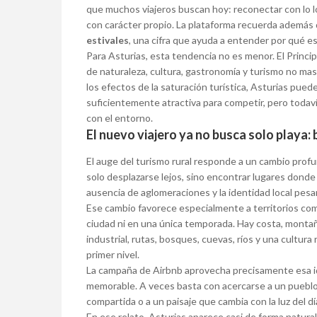
que muchos viajeros buscan hoy: reconectar con lo loc
con carácter propio. La plataforma recuerda además 
estivales
, una cifra que ayuda a entender por qué 
Para Asturias, esta tendencia no es menor. El Princ
de naturaleza, cultura, gastronomía y turismo no ma
los efectos de la saturación turística, Asturias pue
suficientemente atractiva para competir, pero todaví
con el entorno.
El nuevo viajero ya no busca solo playa:
El auge del turismo rural responde a un cambio prof
solo desplazarse lejos, sino encontrar lugares donde s
ausencia de aglomeraciones y la identidad local pesa
Ese cambio favorece especialmente a territorios com
ciudad ni en una única temporada. Hay costa, montaña
industrial, rutas, bosques, cuevas, ríos y una cultura
primer nivel.
La campaña de Airbnb aprovecha precisamente esa ide
memorable. A veces basta con acercarse a un pueblo 
compartida o a un paisaje que cambia con la luz del dí
En ese relato, Asturias aparece casi de forma natura