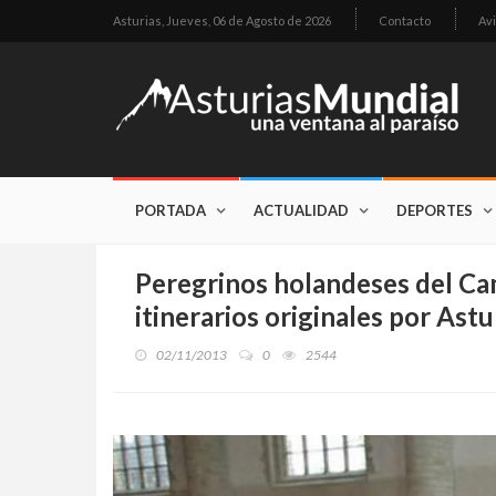
Asturias,
Jueves, 06 de Agosto de 2026
Contacto
Avi
PORTADA
ACTUALIDAD
DEPORTES
Peregrinos holandeses del Ca
itinerarios originales por Astu
02/11/2013
0
2544