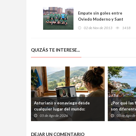
Empate sin goles entre
Oviedo Moderno y Sant
Gabriel
02 de Nov de 2013
1418
QUIZÁS TE INTERESE...
Asturiano y eonaviego desde
¿Por qué las 
cualquier lugar del mundo:
son diferent
abiertos tres cursos gratuitos por
que conviert
05 de Ago de 2026
05 de Ago d
internet
folixa contin
DEJAR UN COMENTARIO