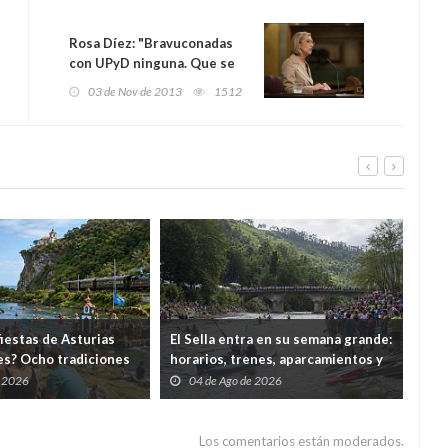
Rosa Díez: "Bravuconadas
con UPyD ninguna. Que se
les pase la rabieta y que
03 de Nov de 2013
1512
acepten la realidad"
fiestas de Asturias
El Sella entra en su semana grande:
Prav
es? Ocho tradiciones
horarios, trenes, aparcamientos y
Xir
en agosto en una
todo lo que hay que saber antes
días
e 2026
04 de Ago de 2026
0
ua
del cañonazo
el 
Los comentarios están moderados.