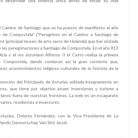
ra desarrollar una vivencia única antes de iniciar su vida
l Camino de Santiago que se ha puesto de manifiesto el año
 de Compostela" ("Peregrinos en el Camino a Santiago de
t (principal museo de arte sacro de Holanda) que fue visitada
e las peregrinaciones a Santiago de Compostela. En el año 813
ia y el rey asturiano Alfonso II el Casto realiza la primera
e Compostela, dando comienzo así la gran corriente que,
s acontecimientos religioso-culturales de la historia de la
moción del Principado de Asturias editada íntegramente en
eros, que tiene por objetivo atraer inversiones y turismo a
rianos fuera de nuestras fronteras. La web es un escaparate
sarios, residentes e inversores.
turias, Dolores Fernández, con la Vice-Presidenta de La
rlands Genootschap Van Sint Jacob