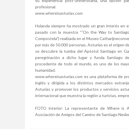
su experiencia post-universitaria, una opción pa
profesional.
www.whereisasturias.com
Holanda siempre ha mostrado un gran interés en e
pasado con la muestra “”On the Way to Santiago
Compostela") realizada en el Museo Catharijneconven
por más de 50.000 personas. Asturias es el origen d
se descubre la tumba del Apóstol Santiago en Galic
peregrinación a dicho lugar y funda Santiago d
procedente de todo el mundo, es uno de los mayore
humanidad.
www.whereisasturias.com es una plataforma de pro
inglés y dirigida a los distintos mercados extranj
Asturias y promover los productos y servicios astu
internacional que muestra la región a turistas, empre
FOTO interior: La representante de Where is As
Asociación de Amigos del Camino de Santiago Nede