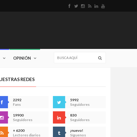
OPINIÓN
UESTRAS REDES
2292
5992
Fans
Seguidores
19900
830
Seguidores
Seguidores
+ 6200
¡nuevo!
Lectores diarios
Síguenos