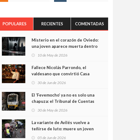
POPULARES
RECIENTES
COMENTADAS
Misterio en el corazón de Oviedo:
una joven aparece muerta dentro
del ascensor de su edificio y las
10 de May de 2026
cámaras captan sus últimos
minutos
Fallece Nicolás Parrondo, el
valdesano que convirtió Casa
Parrondo en un pedazo de
30 de Jun de 2026
Asturias en Madrid
El ‘Fevemocho’ ya no es solo una
chapuza: el Tribunal de Cuentas
cifra en casi 20 millones el
30 de May de 2026
sobrecoste de los trenes que no
cabían por los túneles
La variante de Avilés vuelve a
teñirse de luto: muere un joven
de 32 años en un violento choque
05 de Jun de 2026