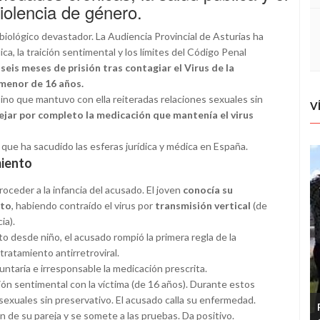
olencia de género.
biológico devastador. La Audiencia Provincial de Asturias ha
a, la traición sentimental y los límites del Código Penal
eis meses de prisión tras contagiar el Virus de la
 menor de 16 años.
sino que mantuvo con ella reiteradas relaciones sexuales sin
V
ejar por completo la medicación que mantenía el virus
que ha sacudido las esferas jurídica y médica en España.
miento
oceder a la infancia del acusado. El joven
conocía su
nto
, habiendo contraído el virus por
transmisión vertical
(de
ia).
 desde niño, el acusado rompió la primera regla de la
 tratamiento antirretroviral.
ntaria e irresponsable la medicación prescrita.
ción sentimental con la víctima (de 16 años). Durante estos
exuales sin preservativo. El acusado calla su enfermedad.
 de su pareja y se somete a las pruebas. Da positivo.