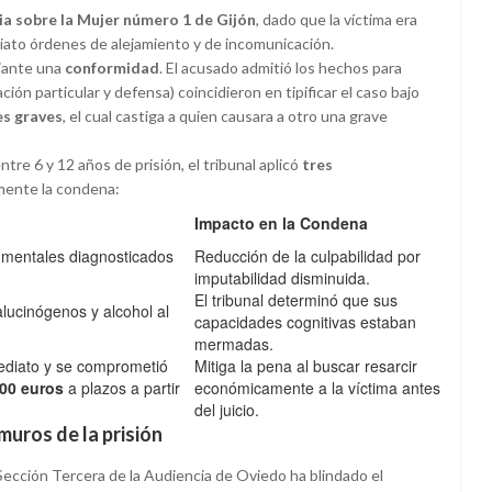
ia sobre la Mujer número 1 de Gijón
, dado que la víctima era
diato órdenes de alejamiento y de incomunicación.
diante una
conformidad
. El acusado admitió los hechos para
ción particular y defensa) coincidieron en tipificar el caso bajo
es graves
, el cual castiga a quien causara a otro una grave
tre 6 y 12 años de prisión, el tribunal aplicó
tres
mente la condena:
Impacto en la Condena
s mentales diagnosticados
Reducción de la culpabilidad por
imputabilidad disminuida.
El tribunal determinó que sus
lucinógenos y alcohol al
capacidades cognitivas estaban
mermadas.
diato y se comprometió
Mitiga la pena al buscar resarcir
00 euros
a plazos a partir
económicamente a la víctima antes
del juicio.
muros de la prisión
Sección Tercera de la Audiencia de Oviedo ha blindado el