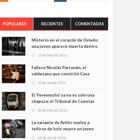
POPULARES
RECIENTES
COMENTADAS
Misterio en el corazón de Oviedo:
una joven aparece muerta dentro
del ascensor de su edificio y las
10 de May de 2026
cámaras captan sus últimos
minutos
Fallece Nicolás Parrondo, el
valdesano que convirtió Casa
Parrondo en un pedazo de
30 de Jun de 2026
Asturias en Madrid
El ‘Fevemocho’ ya no es solo una
chapuza: el Tribunal de Cuentas
cifra en casi 20 millones el
30 de May de 2026
sobrecoste de los trenes que no
cabían por los túneles
La variante de Avilés vuelve a
teñirse de luto: muere un joven
de 32 años en un violento choque
05 de Jun de 2026