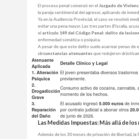
El proceso penal comenzó en el
Juzgado de Violenc
la pareja sentimental del agresor, aplicando de inme
Ya en la Audiencia Provincial, el caso se resolvió me
evitar una pena mayor. Las tres partes (Fiscalía, acusa
el
artículo 149 del Código Penal: delito de lesion
enfermedad somática o psíquica.
A pesar de que este delito suele acarrear penas de en
circunstancias atenuantes
que redujeron drástica
Atenuante
Detalle Clínico y Legal
Aplicada
1. Alteración
El joven presentaba diversos trastorno
Psíquica
previamente.
2.
Consumo activo de cocaína, cannabis, a
Drogadicción
momento de los hechos.
Grave
3.
El acusado ingresó
5.000 euros
de inme
Reparación
por contrato judicial a abonar otros
20.0
del Daño
de junio de 2026.
Las Medidas Impuestas: Más allá de los 
Además de los 30 meses de privación de libertad, la 