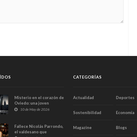
ÍDOS
CATEGORÍAS
Misterio en el corazón de
Actualidad
Deportes
Oviedo: una joven
aparece muerta dentro
10 de May de 2026
Sostenibilidad
Economía
del ascensor de su
edificio y las cámaras
captan sus últimos
Fallece Nicolás Parrondo,
Magazine
Blogs
minutos
el valdesano que