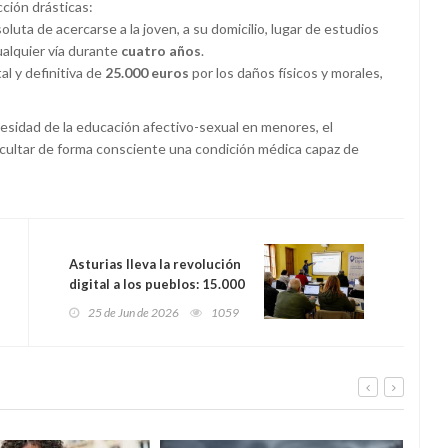
ción drásticas:
oluta de acercarse a la joven, a su domicilio, lugar de estudios
ualquier vía durante
cuatro años
.
l y definitiva de
25.000 euros
por los daños físicos y morales,
cesidad de la educación afectivo-sexual en menores, el
ocultar de forma consciente una condición médica capaz de
Asturias lleva la revolución
digital a los pueblos: 15.000
cursos para que nadie se
25 de Jun de 2026
1059
quede atrás por vivir lejos
de una ciudad