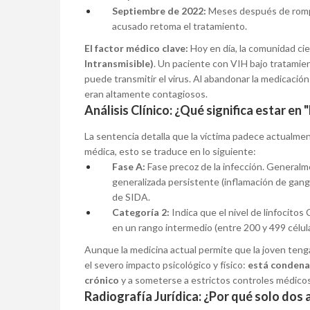
Septiembre de 2022:
Meses después de romper 
acusado retoma el tratamiento.
El factor médico clave:
Hoy en día, la comunidad cien
Intransmisible)
. Un paciente con VIH bajo tratamien
puede transmitir el virus. Al abandonar la medicación
eran altamente contagiosos.
Análisis Clínico: ¿Qué significa estar en
La sentencia detalla que la víctima padece actualm
médica, esto se traduce en lo siguiente:
Fase A:
Fase precoz de la infección. Generalm
generalizada persistente (inflamación de gang
de SIDA.
Categoría 2:
Indica que el nivel de linfocitos
en un rango intermedio (entre 200 y 499 célula
Aunque la medicina actual permite que la joven tenga
el severo impacto psicológico y físico:
está condena
crónico
y a someterse a estrictos controles médicos
Radiografía Jurídica: ¿Por qué solo dos 