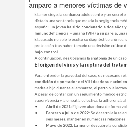
amparo a menores víctimas de vi
El amor ciego, la confianza adolescente y un secreto 
dictado una sentencia que mezcla la negligencia médic
español:
un joven ha sido condenado a dos años y s
Inmunodeficiencia Humana (VIH) a su pareja, una
El acusado no solo le ocultó su diagnóstico crónico, 
protección tras haber tomado una decisión crítica:
d
bajo control.
A continuación, desglosamos la anatomía de un caso 
El origen del virus y la ruptura del trata
Para entender la gravedad del caso, es necesario retr
condición de portador del VIH desde su nacimie
madre a hijo durante el embarazo, el parto o la lactanc
A pesar de contar con un seguimiento médico estricto
supervivencia y la empatía colectiva: la adherencia al
Abril de 2021:
El joven abandona de forma volu
Febrero a julio de 2022:
Se desarrolla la rela
seis meses, mantienen numerosas relaciones s
Mayo de 2022:
La menor descubre la condición