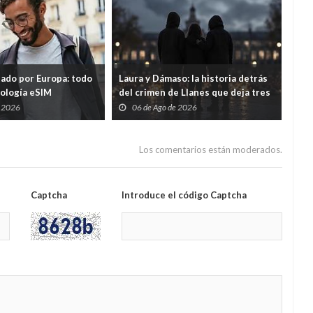
tado por Europa: todo
Laura y Dámaso: la historia detrás
El 
nología eSIM
del crimen de Llanes que deja tres
cad
hijos huérfanos
sid
e 2026
06 de Ago de 2026
0
Guar
por
Los comentarios están moderados.
Captcha
Introduce el código Captcha