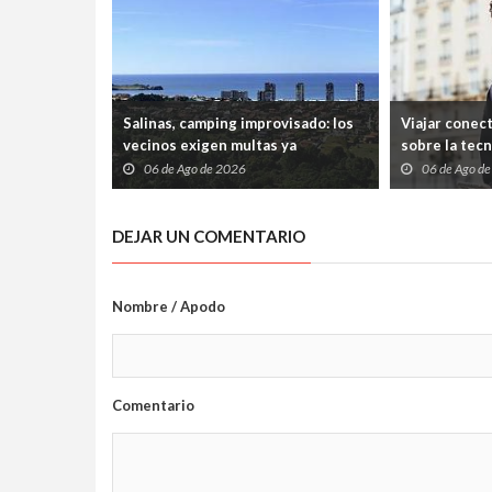
Salinas, camping improvisado: los
Viajar conec
vecinos exigen multas ya
sobre la tec
06 de Ago de 2026
06 de Ago d
DEJAR UN COMENTARIO
Nombre / Apodo
Comentario