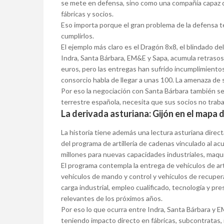
se mete en defensa, sino como una compañía capaz d
fábricas y socios.
Eso importa porque el gran problema de la defensa te
cumplirlos.
El ejemplo más claro es el Dragón 8x8, el blindado de
Indra, Santa Bárbara, EM&E y Sapa, acumula retrasos
euros, pero las entregas han sufrido incumplimiento
consorcio habla de llegar a unas 100. La amenaza de 
Por eso la negociación con Santa Bárbara también se l
terrestre española, necesita que sus socios no trab
La derivada asturiana: Gijón en el mapa de
La historia tiene además una lectura asturiana directa
del programa de artillería de cadenas vinculado al 
millones para nuevas capacidades industriales, maqui
El programa contempla la entrega de vehículos de ar
vehículos de mando y control y vehículos de recuper
carga industrial, empleo cualificado, tecnología y pr
relevantes de los próximos años.
Por eso lo que ocurra entre Indra, Santa Bárbara y 
teniendo impacto directo en fábricas, subcontratas, 