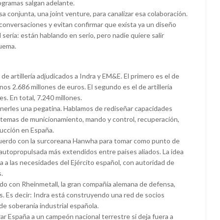
ogramas salgan adelante.
a conjunta, una joint venture, para canalizar esa colaboración.
 conversaciones y evitan confirmar que exista ya un diseño
 sería: están hablando en serio, pero nadie quiere salir
quema.
e artillería adjudicados a Indra y EM&E. El primero es el de
nos 2.686 millones de euros. El segundo es el de artillería
. En total, 7.240 millones.
erles una pegatina. Hablamos de rediseñar capacidades
, sistemas de municionamiento, mando y control, recuperación,
ducción en España.
acuerdo con la surcoreana Hanwha para tomar como punto de
ía autopropulsada más extendidos entre países aliados. La idea
a a las necesidades del Ejército español, con autoridad de
.
do con Rheinmetall, la gran compañía alemana de defensa,
s. Es decir: Indra está construyendo una red de socios
de soberanía industrial española.
ar España a un campeón nacional terrestre si deja fuera a