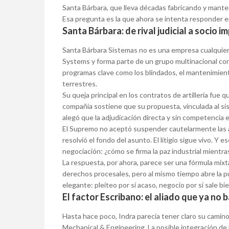
Santa Bárbara, que lleva décadas fabricando y manten
Esa pregunta es la que ahora se intenta responder 
Santa Bárbara: de rival judicial a socio i
Santa Bárbara Sistemas no es una empresa cualquiera
Systems y forma parte de un grupo multinacional co
programas clave como los blindados, el mantenimiento
terrestres.
Su queja principal en los contratos de artillería fue 
compañía sostiene que su propuesta, vinculada al s
alegó que la adjudicación directa y sin competencia 
El Supremo no aceptó suspender cautelarmente las a
resolvió el fondo del asunto. El litigio sigue vivo. Y
negociación: ¿cómo se firma la paz industrial mientras
La respuesta, por ahora, parece ser una fórmula mix
derechos procesales, pero al mismo tiempo abre la 
elegante: pleiteo por si acaso, negocio por si sale bie
El factor Escribano: el aliado que ya no 
Hasta hace poco, Indra parecía tener claro su camin
Mechanical & Engineering. La posible integración d