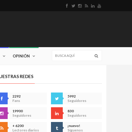
OPINIÓN
UESTRAS REDES
2292
5992
Fans
Seguidores
19900
830
Seguidores
Seguidores
+ 6200
¡nuevo!
Lectores diarios
Síguenos