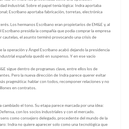
dad industrial. Sobre el papel tenía lógica: Indra aportaba
onal; Escribano aportaba fabricación, torretas, electrónica
terés. Los hermanos Escribano eran propietarios de EM&E y, al
l Escribano presidía la compañía que podía comprar la empresa
r cautelas, el asunto terminó provocando una crisis de
e la operación y Ángel Escribano acabó dejando la presidencia
industrial española quedó en suspenso. Y en ese vacío
&E sigue dentro de programas clave, entre ellos los de
tantes. Pero la nueva dirección de Indra parece querer evitar
más pragmática: hablar con todos, recomponer relaciones y no
illones en contratos.
ha cambiado el tono. Su etapa parece marcada por una idea:
Defensa, con los socios industriales y con el mercado.
asens como consejero delegado, procedente del mundo de la
claro: Indra no quiere aparecer solo como una tecnológica que