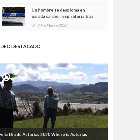
Un hombre se desploma en
parada cardiorrespiratoria tras
encararse con la Policía Local en
24 de May de 2026
Luanco
ÍDEO DESTACADO
Feliz Día de Asturias 2020 Where is Asturias