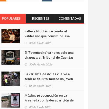
POPULARES
RECIENTES
COMENTADAS
Fallece Nicolás Parrondo, el
valdesano que convirtió Casa
Parrondo en un pedazo de
30 de Jun de 2026
Asturias en Madrid
El ‘Fevemocho’ ya no es solo una
chapuza: el Tribunal de Cuentas
cifra en casi 20 millones el
30 de May de 2026
sobrecoste de los trenes que no
cabían por los túneles
La variante de Avilés vuelve a
teñirse de luto: muere un joven
de 32 años en un violento choque
05 de Jun de 2026
frontal
Máxima preocupación en La
Fresneda por la desaparición de
Irene, una menor de 15 años
03 de Jun de 2026