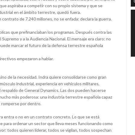
 que aspiraba a competir con su propio sistema y que se
ustrial en el ámbito terrestre, quedó fuera.
ontrato de 7.240 millones, no se enfada: declara la guerra.
úblicas que prefinanciaban los programas. Después contra las
al Supremo y a la Audiencia Nacional. El mensaje era claro: no
uede marcar el futuro de la defensa terrestre española
irectivos empezaron a hablar.
sino de la necesidad. Indra quiere consolidarse como gran
úsculo industrial, experiencia en vehículos militares,
el respaldo de General Dynamics. Las dos pueden hacerse
mucho más poderosa: una industria terrestre española capaz
n romperse por dentro.
a entra o no en un contrato concreto. Lo que se está
ble para ordenar un sector que lleva meses funcionando como
r: todos quieren liderar, todos se vigilan, todos sospechan