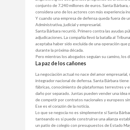
conjunto de 7.240 millones de euros. Santa Bárbara,
considera uno de los actores con más experiencia ind
Y cuando una empresa de defensa queda fuera de un c
Administrativa, judicial y empresarial.
Santa Bárbara recurrió. Primero contra las ayudas p
adjudicaciones. La compañía llevó la batalla al Tribun
aceptaba haber sido excluida de una operación que p
durante la próxima década.
Pero mientras los abogados seguían su camino, los d
La paz de los cañones
La negociación actual no nace del amor empresarial, 
integrador nacional de defensa. Santa Bárbara tiene m
fábricas, conocimiento de plataformas terrestres y 
daño por separado. Juntas pueden vender una idea 
de competir por contratos nacionales y europeos si
Ese es el corazón de la noticia.
Lo que se negocia no es simplemente si Santa Bárbar
tanteando es si puede construirse una alianza esta
un patio de colegio con presupuestos de Estado Mayo