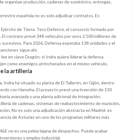
e organizar producción, cadenas de suministro, entregas,
rrestre española no es solo adjudicar contratos. Es
l Ejército de Tierra. Tess Defence, el consorcio formado por
. El contrato prevé 348 vehículos por unos 2.500 millones de
s sucesivos. Para 2026, Defensa esperaba 138 unidades y el
sanciones sigue ahí.
ee en clave Dragón: si Indra quiere liderar la defensa
ajen como enemigos atrincherados en el mismo vehículo.
 la artillería
. Indra ha situado su planta de El Tallerón, en Gijón, dentro
acuerdo con Hanwha. El proyecto prevé una inversión de 130
naria avanzada y una planta adicional de integración.
tillería de cadenas, sistemas de reabastecimiento de munición,
ación. No es solo una adjudicación abstracta en Madrid: es
esencia de Asturias en uno de los programas militares más
EM&E no es una pelea lejana de despachos. Puede acabar
inversiones y empleo industrial.