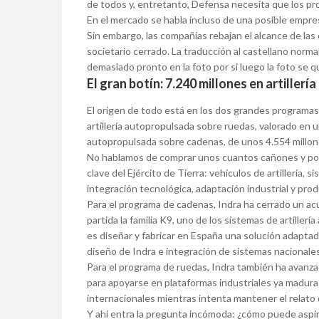
de todos y, entretanto, Defensa necesita que los pr
En el mercado se habla incluso de una posible empres
Sin embargo, las compañías rebajan el alcance de las
societario cerrado. La traducción al castellano normal
demasiado pronto en la foto por si luego la foto se 
El gran botín: 7.240 millones en artillería
El origen de todo está en los dos grandes programas d
artillería autopropulsada sobre ruedas, valorado en u
autopropulsada sobre cadenas, de unos 4.554 millones
No hablamos de comprar unos cuantos cañones y pon
clave del Ejército de Tierra: vehículos de artillería
integración tecnológica, adaptación industrial y pro
Para el programa de cadenas, Indra ha cerrado un 
partida la familia K9, uno de los sistemas de artiller
es diseñar y fabricar en España una solución adaptad
diseño de Indra e integración de sistemas nacionales
Para el programa de ruedas, Indra también ha avanza
para apoyarse en plataformas industriales ya madura
internacionales mientras intenta mantener el relato 
Y ahí entra la pregunta incómoda: ¿cómo puede aspir