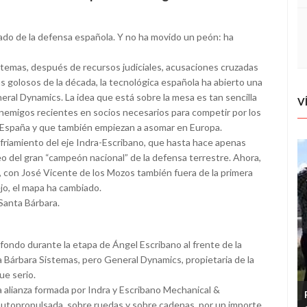
cado de la defensa española. Y no ha movido un peón: ha
emas, después de recursos judiciales, acusaciones cruzadas
más golosos de la década, la tecnológica española ha abierto una
neral Dynamics. La idea que está sobre la mesa es tan sencilla
V
 enemigos recientes en socios necesarios para competir por los
 España y que también empiezan a asomar en Europa.
nfriamiento del eje Indra-Escribano, que hasta hace apenas
o del gran “campeón nacional” de la defensa terrestre. Ahora,
, con José Vicente de los Mozos también fuera de la primera
jo, el mapa ha cambiado.
 Santa Bárbara.
 fondo durante la etapa de Ángel Escribano al frente de la
ta Bárbara Sistemas, pero General Dynamics, propietaria de la
ue serio.
la alianza formada por Indra y Escribano Mechanical &
 autopropulsada, sobre ruedas y sobre cadenas, por un importe