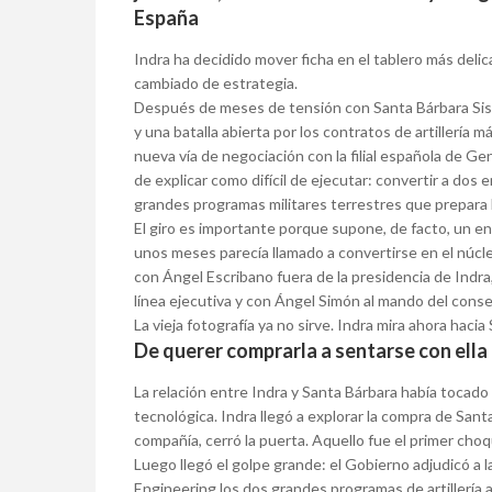
España
Indra ha decidido mover ficha en el tablero más deli
cambiado de estrategia.
Después de meses de tensión con Santa Bárbara Sist
y una batalla abierta por los contratos de artillería 
nueva vía de negociación con la filial española de Ge
de explicar como difícil de ejecutar: convertir a dos
grandes programas militares terrestres que prepara
El giro es importante porque supone, de facto, un e
unos meses parecía llamado a convertirse en el núcle
con Ángel Escribano fuera de la presidencia de Indra
línea ejecutiva y con Ángel Simón al mando del conse
La vieja fotografía ya no sirve. Indra mira ahora hacia
De querer comprarla a sentarse con ella
La relación entre Indra y Santa Bárbara había tocado
tecnológica. Indra llegó a explorar la compra de San
compañía, cerró la puerta. Aquello fue el primer choq
Luego llegó el golpe grande: el Gobierno adjudicó a 
Engineering los dos grandes programas de artillería