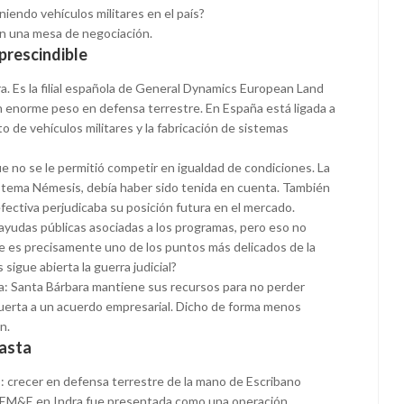
iendo vehículos militares en el país?
en una mesa de negociación.
mprescindible
. Es la filial española de General Dynamics European Land
n enorme peso en defensa terrestre. En España está ligada a
 de vehículos militares y la fabricación de sistemas
que no se le permitió competir en igualdad de condiciones. La
istema Némesis, debía haber sido tenida en cuenta. También
efectiva perjudicaba su posición futura en el mercado.
yudas públicas asociadas a los programas, pero eso no
 ese es precisamente uno de los puntos más delicados de la
 sigue abierta la guerra judicial?
ta: Santa Bárbara mantiene sus recursos para no perder
puerta a un acuerdo empresarial. Dicho de forma menos
n.
basta
o: crecer en defensa terrestre de la mano de Escribano
e EM&E en Indra fue presentada como una operación