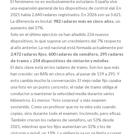
El fenómeno no es exclusivamente asturiano. España vive
una expansión general de los dispositivos de control vial. En
2021 había 2.640 radares registrados. En 2026 son ya 3.621.
La diferencia es brutal:
982 radares más en cinco años
, un
aumento del 37%.
Solo en el último ejercicio se han añadido 226 nuevos
dispositivos, lo que supone un crecimiento del 7% respecto
al año anterior. La red nacional está formada actualmente por
2.472 radares fijos
,
600 radares de semáforo
,
295 radares
de tramo
y
254 dispositivos de cinturón y móviles
.
El dato clave está en los radares de tramo. Son los que más
han crecido: un 86% en cinco años, al pasar de 159 a 295. Y
esto cambia mucho la conversación. El viejo radar fijo cazaba
una foto en un punto concreto; el radar de tramo obliga al
conductor a mantener la velocidad media durante varios
kilómetros. Es menos “foto sorpresa” y más examen
sostenido. Como un profesor que no te mira solo cuando
copias, sino durante todo el examen. Incómodo, pero eficaz.
También crecen los radares de semáforo, un 53% desde
2021, mientras que los fijos aumentan un 32% y los de
cinturón y móvil, un 19%. La vigilancia ya no se limita a correr