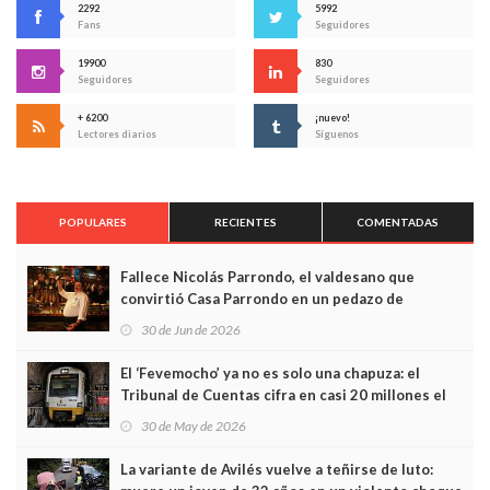
2292
5992
Fans
Seguidores
19900
830
Seguidores
Seguidores
+ 6200
¡nuevo!
Lectores diarios
Síguenos
POPULARES
RECIENTES
COMENTADAS
Fallece Nicolás Parrondo, el valdesano que
convirtió Casa Parrondo en un pedazo de
Asturias en Madrid
30 de Jun de 2026
El ‘Fevemocho’ ya no es solo una chapuza: el
Tribunal de Cuentas cifra en casi 20 millones el
sobrecoste de los trenes que no cabían por los
30 de May de 2026
túneles
La variante de Avilés vuelve a teñirse de luto: