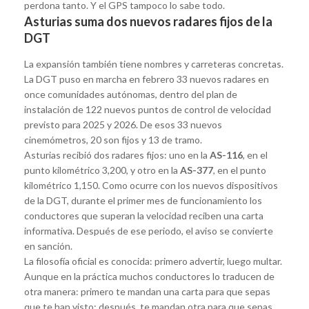
perdona tanto. Y el GPS tampoco lo sabe todo.
Asturias suma dos nuevos radares fijos de la
DGT
La expansión también tiene nombres y carreteras concretas.
La DGT puso en marcha en febrero 33 nuevos radares en
once comunidades autónomas, dentro del plan de
instalación de 122 nuevos puntos de control de velocidad
previsto para 2025 y 2026. De esos 33 nuevos
cinemómetros, 20 son fijos y 13 de tramo.
Asturias recibió dos radares fijos: uno en la
AS-116
, en el
punto kilométrico 3,200, y otro en la
AS-377
, en el punto
kilométrico 1,150. Como ocurre con los nuevos dispositivos
de la DGT, durante el primer mes de funcionamiento los
conductores que superan la velocidad reciben una carta
informativa. Después de ese periodo, el aviso se convierte
en sanción.
La filosofía oficial es conocida: primero advertir, luego multar.
Aunque en la práctica muchos conductores lo traducen de
otra manera: primero te mandan una carta para que sepas
que te han visto; después, te mandan otra para que sepas