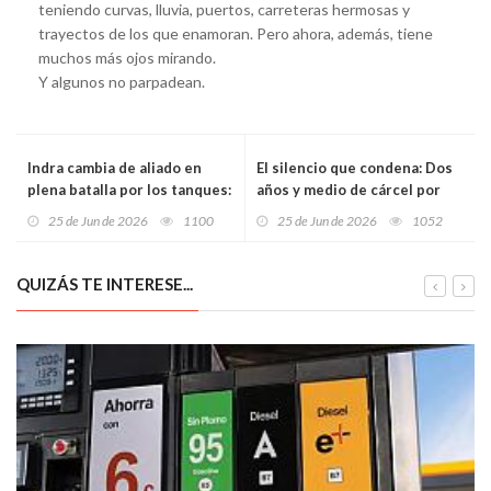
teniendo curvas, lluvia, puertos, carreteras hermosas y
trayectos de los que enamoran. Pero ahora, además, tiene
muchos más ojos mirando.
Y algunos no parpadean.
Indra cambia de aliado en
El silencio que condena: Dos
plena batalla por los tanques:
años y medio de cárcel por
aparca a Escribano y busca la
contagiar el VIH a su novia de
25 de Jun de 2026
1100
25 de Jun de 2026
1052
paz con Santa Bárbara
16 años tras abandonar su
tratamiento
QUIZÁS TE INTERESE...