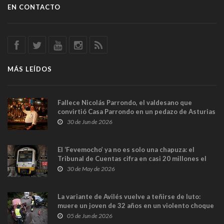
EN CONTACTO
MÁS LEÍDOS
Fallece Nicolás Parrondo, el valdesano que
convirtió Casa Parrondo en un pedazo de Asturias
en Madrid
30 de Jun de 2026
El ‘Fevemocho’ ya no es solo una chapuza: el
Tribunal de Cuentas cifra en casi 20 millones el
sobrecoste de los trenes que no cabían por los
30 de May de 2026
túneles
La variante de Avilés vuelve a teñirse de luto:
muere un joven de 32 años en un violento choque
frontal
05 de Jun de 2026