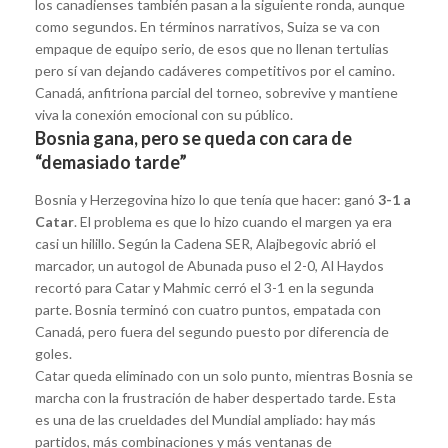
los canadienses también pasan a la siguiente ronda, aunque
como segundos. En términos narrativos, Suiza se va con
empaque de equipo serio, de esos que no llenan tertulias
pero sí van dejando cadáveres competitivos por el camino.
Canadá, anfitriona parcial del torneo, sobrevive y mantiene
viva la conexión emocional con su público.
Bosnia gana, pero se queda con cara de
“demasiado tarde”
Bosnia y Herzegovina hizo lo que tenía que hacer: ganó
3-1 a
Catar
. El problema es que lo hizo cuando el margen ya era
casi un hilillo. Según la Cadena SER, Alajbegovic abrió el
marcador, un autogol de Abunada puso el 2-0, Al Haydos
recortó para Catar y Mahmic cerró el 3-1 en la segunda
parte. Bosnia terminó con cuatro puntos, empatada con
Canadá, pero fuera del segundo puesto por diferencia de
goles.
Catar queda eliminado con un solo punto, mientras Bosnia se
marcha con la frustración de haber despertado tarde. Esta
es una de las crueldades del Mundial ampliado: hay más
partidos, más combinaciones y más ventanas de