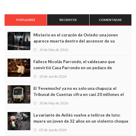
POPULARES
RECIENTES
COMENTADAS
Misterio en el corazón de Oviedo: una joven
aparece muerta dentro del ascensor de su
edificio y las cámaras captan sus últimos minutos
10 de May de 2026
Fallece Nicolás Parrondo, el valdesano que
convirtió Casa Parrondo en un pedazo de
Asturias en Madrid
30 de Jun de 2026
El ‘Fevemocho’ ya no es solo una chapuza: el
Tribunal de Cuentas cifra en casi 20 millones el
sobrecoste de los trenes que no cabían por los
30 de May de 2026
túneles
La variante de Avilés vuelve a teñirse de luto:
muere un joven de 32 años en un violento choque
frontal
05 de Jun de 2026