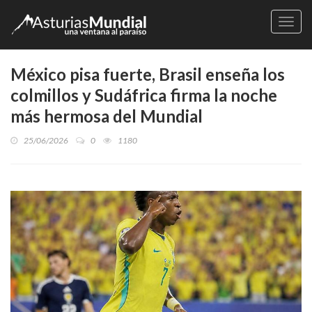
Naveg
México pisa fuerte, Brasil enseña los
colmillos y Sudáfrica firma la noche
más hermosa del Mundial
25/06/2026
0
1180