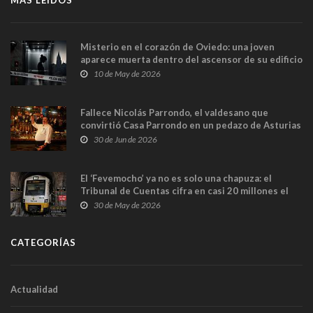
MÁS LEÍDOS
Misterio en el corazón de Oviedo: una joven
aparece muerta dentro del ascensor de su edificio
y las cámaras captan sus últimos minutos
10 de May de 2026
Fallece Nicolás Parrondo, el valdesano que
convirtió Casa Parrondo en un pedazo de Asturias
en Madrid
30 de Jun de 2026
El ‘Fevemocho’ ya no es solo una chapuza: el
Tribunal de Cuentas cifra en casi 20 millones el
sobrecoste de los trenes que no cabían por los
30 de May de 2026
túneles
CATEGORÍAS
Actualidad