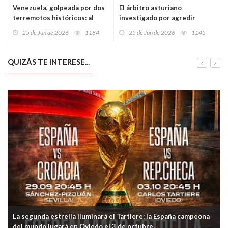
Venezuela, golpeada por dos
El árbitro asturiano
terremotos históricos: al
investigado por agredir
menos 32 muertos, 700
sexualmente a una mujer que
25 de Jun de 2026
1184
25 de Jun de 2026
1145
heridos y Caracas entre
ejercía la prostitución vuelve
edificios colapsados
a ser detenido, ahora por
violencia contra su expareja
QUIZÁS TE INTERESE...
La segunda estrella iluminará el Tartiere: la España campeona
del mundo jugará en Oviedo el 3 de octubre