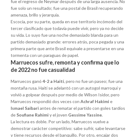
fue el regreso de Neymar después de una larga ausencia. No
fue solo un resultado; fue una postal de Brasil recuperando
amenaza, brillo y jerarquía.
Escocia, por su parte, queda en ese territorio incómodo del
tercer clasificado que todavía puede vivir, pero ya no decide
su vida. Lo suyo fue una noche demasiado blanda para un
partido demasiado grande: errores atrás, poca pegada y una
primera parte que ante Brasil equivale a presentarse en una
tormenta con un paraguas de papel.
Marruecos sufre, remonta y confirma que lo
de 2022 no fue casualidad
Marruecos ganó
4-2 a Haití
, pero no fue un paseo; fue una
montaña rusa. Haití se adelantó con un autogol marroquí y
volvió a golpear después por medio de Wilson Isidor, pero
Marruecos respondió dos veces con
Achraf Hakimi
e
Ismael Saibari
antes de rematar el partido con goles tardíos
de
Soufiane Rahimi
y el joven
Gessime Yassine
.
La lectura es doble. Por un lado, Marruecos vuelve a
demostrar carácter competitivo: sabe sufrir, sabe levantarse
y tiene recursos desde el banquillo. Por otro, encajar dos