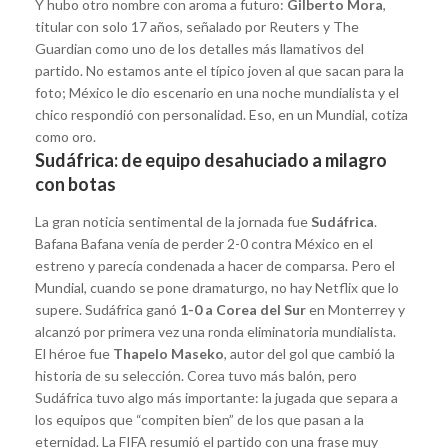
Y hubo otro nombre con aroma a futuro:
Gilberto Mora
,
titular con solo 17 años, señalado por Reuters y The
Guardian como uno de los detalles más llamativos del
partido. No estamos ante el típico joven al que sacan para la
foto; México le dio escenario en una noche mundialista y el
chico respondió con personalidad. Eso, en un Mundial, cotiza
como oro.
Sudáfrica: de equipo desahuciado a milagro
con botas
La gran noticia sentimental de la jornada fue
Sudáfrica
.
Bafana Bafana venía de perder 2-0 contra México en el
estreno y parecía condenada a hacer de comparsa. Pero el
Mundial, cuando se pone dramaturgo, no hay Netflix que lo
supere. Sudáfrica ganó
1-0 a Corea del Sur
en Monterrey y
alcanzó por primera vez una ronda eliminatoria mundialista.
El héroe fue
Thapelo Maseko
, autor del gol que cambió la
historia de su selección. Corea tuvo más balón, pero
Sudáfrica tuvo algo más importante: la jugada que separa a
los equipos que “compiten bien” de los que pasan a la
eternidad. La FIFA resumió el partido con una frase muy