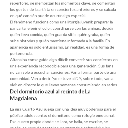
repertorio, se memorizan los momentos clave, se comentan
los gestos de la artista en conciertos anteriores y se calcula
en qué canción puede ocurrir algo especial.
El fenómeno funciona como una liturgia juvenil: preparar la
pancarta, elegir el color, coordinarse con las amigas, decidir
quién lleva comida, quién guarda sitio, quién graba, quién
sube historias y quién mantiene informada a la familia. En
apariencia es solo entusiasmo. En realidad, es una forma de
pertenencia.
Aitana ha conseguido algo difícil: convertir sus conciertos en
una experiencia reconocible para una generación. Sus fans
no van solo a escuchar canciones. Van a formar parte de una
comunidad. Van a decir “yo estuve allí”. Y, sobre todo, van a
vivir en directo lo que llevan semanas consumiendo en redes.
Del dormitorio azul al recinto de La
Magdalena
La gira Cuarto Azul juega con una idea muy poderosa para el
público adolescente: el dormitorio como refugio emocional.
Ese cuarto propio donde se llora, se baila, se escribe, se
sueña, se pasa de pantalla y se aprende a sobrevivir a los