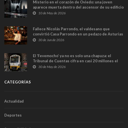
Misterio en el corazón de Oviedo: una joven
aparece muerta dentro del ascensor de su edificio
y las cámaras captan sus últimos minutos
10 de May de 2026
Fallece Nicolás Parrondo, el valdesano que
convirtió Casa Parrondo en un pedazo de Asturias
en Madrid
30 de Jun de 2026
El ‘Fevemocho’ ya no es solo una chapuza: el
Tribunal de Cuentas cifra en casi 20 millones el
sobrecoste de los trenes que no cabían por los
30 de May de 2026
túneles
CATEGORÍAS
Actualidad
Deportes