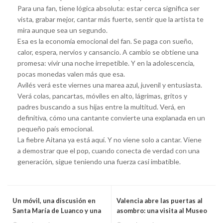
Para una fan, tiene lógica absoluta: estar cerca significa ser
vista, grabar mejor, cantar más fuerte, sentir que la artista te
mira aunque sea un segundo.
Esa es la economía emocional del fan. Se paga con sueño,
calor, espera, nervios y cansancio. A cambio se obtiene una
promesa: vivir una noche irrepetible. Y en la adolescencia,
pocas monedas valen más que esa.
Avilés verá este viernes una marea azul, juvenil y entusiasta.
Verá colas, pancartas, móviles en alto, lágrimas, gritos y
padres buscando a sus hijas entre la multitud. Verá, en
definitiva, cómo una cantante convierte una explanada en un
pequeño país emocional.
La fiebre Aitana ya está aquí. Y no viene solo a cantar. Viene
a demostrar que el pop, cuando conecta de verdad con una
generación, sigue teniendo una fuerza casi imbatible.
Un móvil, una discusión en
Valencia abre las puertas al
Santa María de Luanco y una
asombro: una visita al Museo
condena no firme al párroco
de las Ciencias para tocar,