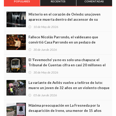
POPULARES
RECIENTES
COMENTADAS
Misterio en el corazón de Oviedo: una joven
aparece muerta dentro del ascensor de su
edificio y las cámaras captan sus últimos minutos
10 de May de 2026
Fallece Nicolás Parrondo, el valdesano que
convirtió Casa Parrondo en un pedazo de
Asturias en Madrid
30 de Jun de 2026
El ‘Fevemocho’ ya no es solo una chapuza: el
Tribunal de Cuentas cifra en casi 20 millones el
sobrecoste de los trenes que no cabían por los
30 de May de 2026
túneles
La variante de Avilés vuelve a teñirse de luto:
muere un joven de 32 años en un violento choque
frontal
05 de Jun de 2026
Máxima preocupación en La Fresneda por la
desaparición de Irene, una menor de 15 años