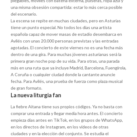
plegables, móviles con batería externa, pulseras, ropa azul y
una misma obsesión compartida: estar lo más cerca posible
del escenario.
La escena se repite en muchas ciudades, pero en Asturias
tiene un punto especial. No todos los días una artista
española capaz de mover masas de estadio desembarca en
Avilés con unas 20.000 personas previstas y las entradas
agotadas. El concierto de este viernes no es una fecha más
dentro de una gira. Para muchas jóvenes asturianas será la
primera gran noche pop de su vida. Para otras, una parada
más en una ruta que ya incluye Madrid, Barcelona, Fuengirola,
A Coruña o cualquier ciudad donde la cantante anuncie
fecha. Para Avilés, una prueba de fuerza como plaza musical
de gran formato.
La nueva liturgia fan
La fiebre Aitana tiene sus propios códigos. Ya no basta con
comprar una entrada y llegar media hora antes. El concierto
empieza días antes en TikTok, en los grupos de WhatsApp,
en los directos de Instagram, en los vídeos de otras
ciudades y en la elección del conjunto. Se estudia el