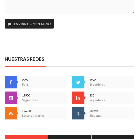
ENVIAR COMENTARIO
NUESTRAS REDES
2292
5992
Fans
Seguidores
19900
830
Seguidores
Seguidores
+ 6200
¡nuevo!
Lectores diarios
Síguenos