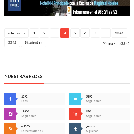
«
Anterior
1
2
3
4
5
6
7
...
3341
3342
Siguiente
»
Página 4 de 3342
NUESTRAS REDES
2292
5992
Fans
Seguidores
19900
830
Seguidores
Seguidores
+ 6200
¡nuevo!
Lectores diarios
Síguenos