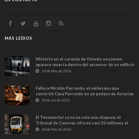
MÁS LEÍDOS
Misterio en el corazón de Oviedo: una joven
aparece muerta dentro del ascensor de su edificio
y las cámaras captan sus últimos minutos
10 de May de 2026
Fallece Nicolás Parrondo, el valdesano que
convirtió Casa Parrondo en un pedazo de Asturias
en Madrid
30 de Jun de 2026
El ‘Fevemocho’ ya no es solo una chapuza: el
Tribunal de Cuentas cifra en casi 20 millones el
sobrecoste de los trenes que no cabían por los
30 de May de 2026
túneles