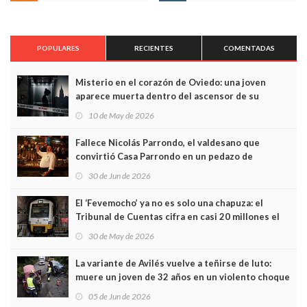
POPULARES
RECIENTES
COMENTADAS
Misterio en el corazón de Oviedo: una joven
aparece muerta dentro del ascensor de su
edificio y las cámaras captan sus últimos minutos
10 de May de 2026
Fallece Nicolás Parrondo, el valdesano que
convirtió Casa Parrondo en un pedazo de
Asturias en Madrid
30 de Jun de 2026
El ‘Fevemocho’ ya no es solo una chapuza: el
Tribunal de Cuentas cifra en casi 20 millones el
sobrecoste de los trenes que no cabían por los
30 de May de 2026
túneles
La variante de Avilés vuelve a teñirse de luto:
muere un joven de 32 años en un violento choque
frontal
05 de Jun de 2026