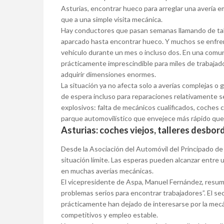
Asturias, encontrar hueco para arreglar una avería 
que a una simple visita mecánica.
Hay conductores que pasan semanas llamando de talle
aparcado hasta encontrar hueco. Y muchos se enfren
vehículo durante un mes o incluso dos. En una comu
prácticamente imprescindible para miles de trabajado
adquirir dimensiones enormes.
La situación ya no afecta solo a averías complejas o
de espera incluso para reparaciones relativamente se
explosivos: falta de mecánicos cualificados, coches 
parque automovilístico que envejece más rápido que
Asturias: coches viejos, talleres desbo
Desde la Asociación del Automóvil del Principado de
situación límite. Las esperas pueden alcanzar entre
en muchas averías mecánicas.
El vicepresidente de Aspa, Manuel Fernández, resu
problemas serios para encontrar trabajadores”. El se
prácticamente han dejado de interesarse por la mecán
competitivos y empleo estable.