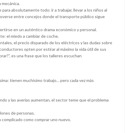
a mecánica.
ara absolutamente todo: ir a trabajar, llevar a los niños al
moverse entre concejos donde el transporte público sigue
rtirse en un auténtico drama económico y personal.
e: el miedo a cambiar de coche.
tales, el precio disparado de los eléctricos y las dudas sobre
nductores opten por estirar al máximo la vida útil de sus
rar?”, es una frase que los talleres escuchan
ñísima: tienen muchísimo trabajo… pero cada vez más
endo y las averías aumentan, el sector teme que el problema
llones de personas.
tan complicado como comprar uno nuevo.