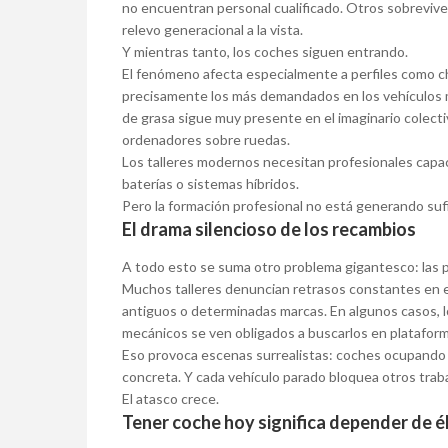
no encuentran personal cualificado. Otros sobreviven
relevo generacional a la vista.
Y mientras tanto, los coches siguen entrando.
El fenómeno afecta especialmente a perfiles como cha
precisamente los más demandados en los vehículos m
de grasa sigue muy presente en el imaginario colectiv
ordenadores sobre ruedas.
Los talleres modernos necesitan profesionales capac
baterías o sistemas híbridos.
Pero la formación profesional no está generando sufi
El drama silencioso de los recambios
A todo esto se suma otro problema gigantesco: las p
Muchos talleres denuncian retrasos constantes en e
antiguos o determinadas marcas. En algunos casos,
mecánicos se ven obligados a buscarlos en plataform
Eso provoca escenas surrealistas: coches ocupando 
concreta. Y cada vehículo parado bloquea otros trab
El atasco crece.
Tener coche hoy significa depender de é