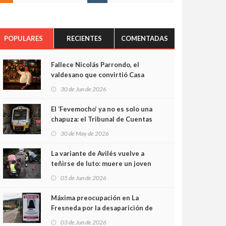
POPULARES
RECIENTES
COMENTADAS
Fallece Nicolás Parrondo, el
valdesano que convirtió Casa
Parrondo en un pedazo de
30 de Jun de 2026
Asturias en Madrid
El ‘Fevemocho’ ya no es solo una
chapuza: el Tribunal de Cuentas
cifra en casi 20 millones el
30 de May de 2026
sobrecoste de los trenes que no
cabían por los túneles
La variante de Avilés vuelve a
teñirse de luto: muere un joven
de 32 años en un violento choque
05 de Jun de 2026
frontal
Máxima preocupación en La
Fresneda por la desaparición de
Irene, una menor de 15 años
03 de Jun de 2026