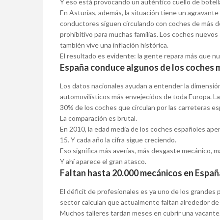
Y eso está provocando un auténtico cuello de botell
En Asturias, además, la situación tiene un agravante
conductores siguen circulando con coches de más de
prohibitivo para muchas familias. Los coches nuevo
también vive una inflación histórica.
El resultado es evidente: la gente repara más que nu
España conduce algunos de los coches m
Los datos nacionales ayudan a entender la dimensión
automovilísticos más envejecidos de toda Europa. La 
30% de los coches que circulan por las carreteras e
La comparación es brutal.
En 2010, la edad media de los coches españoles apen
15. Y cada año la cifra sigue creciendo.
Eso significa más averías, más desgaste mecánico, m
Y ahí aparece el gran atasco.
Faltan hasta 20.000 mecánicos en Españ
El déficit de profesionales es ya uno de los grandes 
sector calculan que actualmente faltan alrededor d
Muchos talleres tardan meses en cubrir una vacante.