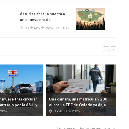
Asturias abre la puerta a
una nueva era de
participación ciudadana:
11 de May de 2026
1203
consultas populares,
jurados ciudadanos y
presupuestos decididos por
la población
 muere tras circular
Una cámara, una matrícula y 200
Gij
ntrario por la AS-II y
euros: la ZBE de Oviedo ya deja
Riv
ente en Porceyo
casi 3.000 multas en dos meses
dep
 2026
17 de Jul de 2026
1
Tre
Los comentarios están moderados.