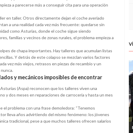
empieza a parecerse más a conseguir cita para una operación
r en taller. Otros directamente dejan el coche averiado
tan a una realidad cada vez más frecuente: quedarse sin
nidad como Asturias, donde el coche sigue siendo
res, familias y vecinos de zonas rurales, el problema empieza a
V
 golpes de chapa importantes. Hay talleres que acumulan listas
ncillas. Y detrás de este colapso se mezclan varios factores
cada vez más viejos, retrasos en piezas de recambio y un
 nunca.
rdados y mecánicos imposibles de encontrar
 Asturias (Aspa) reconocen que los talleres viven una
 uno y dos meses en reparaciones de carrocería y hasta un mes
me el problema con una frase demoledora: “Tenemos
ctor lleva años advirtiendo del mismo fenómeno: los jóvenes
ica tradicional, pese a que muchos talleres ofrecen salarios