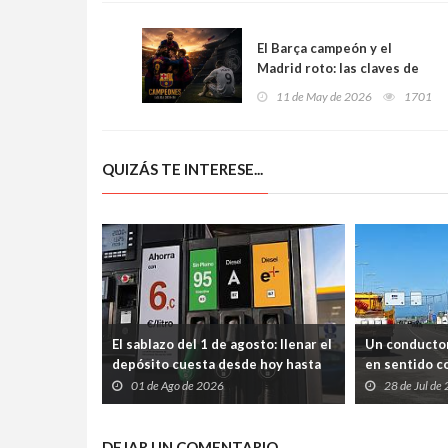
El Barça campeón y el
Madrid roto: las claves de
una Liga que ha cambiado el
11 de May de 2026
1701
equilibrio del fútbol
español
QUIZÁS TE INTERESE...
El sablazo del 1 de agosto: llenar el
Un conductor
depósito cuesta desde hoy hasta
en sentido co
tres euros más en Asturias
chocar de fr
01 de Ago de 2026
28 de Jul de
DEJAR UN COMENTARIO