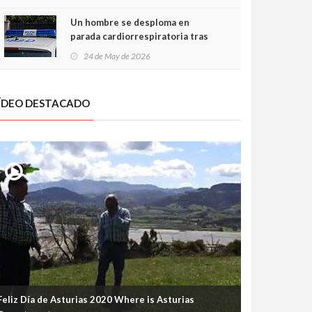
Un hombre se desploma en
parada cardiorrespiratoria tras
encararse con la Policía Local en
24 de May de 2026
Luanco
ÍDEO DESTACADO
Feliz Día de Asturias 2020 Where is Asturias