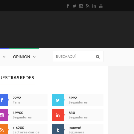
OPINIÓN
UESTRAS REDES
2292
5992
Fans
Seguidores
19900
830
Seguidores
Seguidores
+ 6200
¡nuevo!
Lectores diarios
Síguenos