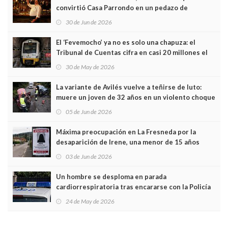
convirtió Casa Parrondo en un pedazo de
Asturias en Madrid
30 de Jun de 2026
El ‘Fevemocho’ ya no es solo una chapuza: el
Tribunal de Cuentas cifra en casi 20 millones el
sobrecoste de los trenes que no cabían por los
30 de May de 2026
túneles
La variante de Avilés vuelve a teñirse de luto:
muere un joven de 32 años en un violento choque
frontal
05 de Jun de 2026
Máxima preocupación en La Fresneda por la
desaparición de Irene, una menor de 15 años
03 de Jun de 2026
Un hombre se desploma en parada
cardiorrespiratoria tras encararse con la Policía
Local en Luanco
24 de May de 2026