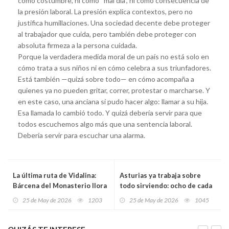
como costumbre, ni como “mal día”, ni como consecuencia de
la presión laboral. La presión explica contextos, pero no
justifica humillaciones. Una sociedad decente debe proteger
al trabajador que cuida, pero también debe proteger con
absoluta firmeza a la persona cuidada.
Porque la verdadera medida moral de un país no está solo en
cómo trata a sus niños ni en cómo celebra a sus triunfadores.
Está también —quizá sobre todo— en cómo acompaña a
quienes ya no pueden gritar, correr, protestar o marcharse. Y
en este caso, una anciana sí pudo hacer algo: llamar a su hija.
Esa llamada lo cambió todo. Y quizá debería servir para que
todos escuchemos algo más que una sentencia laboral.
Debería servir para escuchar una alarma.
La última ruta de Vidalina:
Asturias ya trabaja sobre
Bárcena del Monasterio llora
todo sirviendo: ocho de cada
a la mujer que siempre
diez contratos nacen en el
25 de May de 2026
1203
25 de May de 2026
1045
estaba cuando el pueblo la
sector servicios
necesitaba