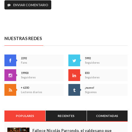
ENVIAR COMENTARIO
NUESTRAS REDES
2292
5992
Fans
Seguidores
19900
830
Seguidores
Seguidores
+ 6200
¡nuevo!
Lectores diarios
Síguenos
POPULARES
RECIENTES
COMENTADAS
Fallece Nicolás Parrondo, el valdesano que