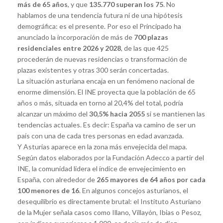
más de 65 años
, y que
135.770 superan los 75
. No
hablamos de una tendencia futura ni de una hipótesis
demográfica: es el presente. Por eso el Principado ha
anunciado la incorporación de más de
700 plazas
residenciales entre 2026 y 2028
, de las que 425
procederán de nuevas residencias o transformación de
plazas existentes y otras 300 serán concertadas.
La situación asturiana encaja en un fenómeno nacional de
enorme dimensión. El INE proyecta que la población de 65
años o más, situada en torno al 20,4% del total, podría
alcanzar un máximo del
30,5% hacia 2055
si se mantienen las
tendencias actuales. Es decir: España va camino de ser un
país con una de cada tres personas en edad avanzada.
Y Asturias aparece en la zona más envejecida del mapa.
Según datos elaborados por la Fundación Adecco a partir del
INE, la comunidad lidera el índice de envejecimiento en
España, con alrededor de
265 mayores de 64 años por cada
100 menores de 16
. En algunos concejos asturianos, el
desequilibrio es directamente brutal: el Instituto Asturiano
de la Mujer señala casos como Illano, Villayón, Ibias o Pesoz,