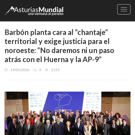
Naveg
Barbón planta cara al “chantaje”
territorial y exige justicia para el
noroeste: “No daremos ni un paso
atrás con el Huerna y la AP-9”
19/05/2026
0
1153