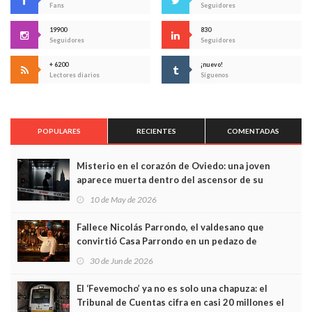
Fans
Seguidores
19900
830
Seguidores
Seguidores
+ 6200
¡nuevo!
Lectores diarios
Síguenos
POPULARES
RECIENTES
COMENTADAS
Misterio en el corazón de Oviedo: una joven
aparece muerta dentro del ascensor de su
edificio y las cámaras captan sus últimos minutos
10 de May de 2026
Fallece Nicolás Parrondo, el valdesano que
convirtió Casa Parrondo en un pedazo de
Asturias en Madrid
30 de Jun de 2026
El ‘Fevemocho’ ya no es solo una chapuza: el
Tribunal de Cuentas cifra en casi 20 millones el