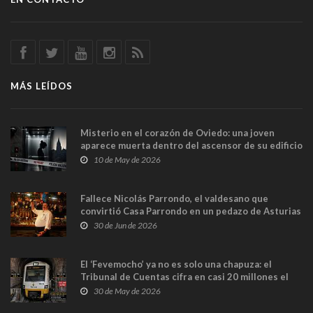
MÁS LEÍDOS
Misterio en el corazón de Oviedo: una joven
aparece muerta dentro del ascensor de su edificio
y las cámaras captan sus últimos minutos
10 de May de 2026
Fallece Nicolás Parrondo, el valdesano que
convirtió Casa Parrondo en un pedazo de Asturias
en Madrid
30 de Jun de 2026
El ‘Fevemocho’ ya no es solo una chapuza: el
Tribunal de Cuentas cifra en casi 20 millones el
sobrecoste de los trenes que no cabían por los
30 de May de 2026
túneles