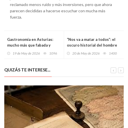
reclamado menos ruido y más inversiones, pero que ahora
parecen decididas a hacerse escuchar con mucha más
fuerza.
Gastronomía en Asturias:
“Nos va a matar a todos”: el
mucho más que fabada y
oscuro historial del hombre
cachopo
acusado de asesinar a
19 de May de 2026
1096
20 de May de 2026
1400
cuchilladas a su hermana y a
su cuñado en Oviedo
QUIZÁS TE INTERESE...