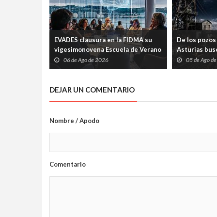
EVADES clausura en la FIDMA su
De los pozos 
vigesimonovena Escuela de Verano
Asturias busc
con una mesa redonda abierta
carrera espac
06 de Ago de 2026
05 de Ago d
sobre pensamiento crítico y
tecnología
DEJAR UN COMENTARIO
Nombre / Apodo
Comentario