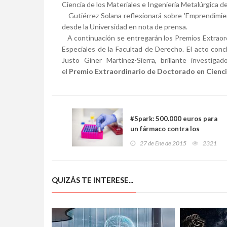
Ciencia de los Materiales e Ingeniería Metalúrgica d
Gutiérrez Solana reflexionará sobre 'Emprendimient
desde la Universidad en nota de prensa.
A continuación se entregarán los Premios Extraordi
Especiales de la Facultad de Derecho. El acto concl
Justo Giner Martínez-Sierra, brillante investigad
el
Premio Extraordinario de Doctorado en Cienc
#Spark: 500.000 euros para
un fármaco contra los
déficits cognitivos de la
27 de Ene de 2015
2321
#esquizofrenia
QUIZÁS TE INTERESE...