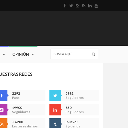
OPINIÓN
UESTRAS REDES
2292
5992
Fans
Seguidores
19900
830
Seguidores
Seguidores
+ 6200
¡nuevo!
Lectores diarios
Síguenos