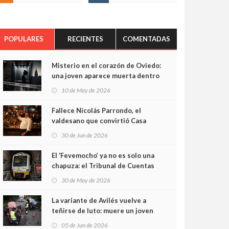
POPULARES
RECIENTES
COMENTADAS
Misterio en el corazón de Oviedo:
una joven aparece muerta dentro
del ascensor de su edificio y las
10 de May de 2026
cámaras captan sus últimos
minutos
Fallece Nicolás Parrondo, el
valdesano que convirtió Casa
Parrondo en un pedazo de
30 de Jun de 2026
Asturias en Madrid
El ‘Fevemocho’ ya no es solo una
chapuza: el Tribunal de Cuentas
cifra en casi 20 millones el
30 de May de 2026
sobrecoste de los trenes que no
cabían por los túneles
La variante de Avilés vuelve a
teñirse de luto: muere un joven
de 32 años en un violento choque
05 de Jun de 2026