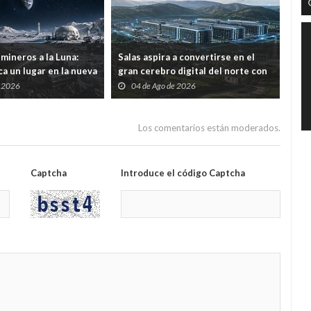
mineros a la Luna:
Salas aspira a convertirse en el
Por 
a un lugar en la nueva
gran cerebro digital del norte con
ree
ial
una inversión de 1.226 millones
con
e 2026
04 de Ago de 2026
2
mod
Los comentarios están moderados.
Captcha
Introduce el código Captcha