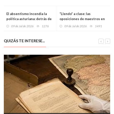
El absentismo incendia la
“Llendo” a clase: las
política asturiana: detrás de
oposiciones de maestros en
la bronca hay 615 millones,
Asturias destapan una grieta
09 de Jul de 2026
1276
09 de Jul de 2026
1491
más bajas médicas y un
incómoda en la educación
problema que no se arregla a
española
gritos
QUIZÁS TE INTERESE...