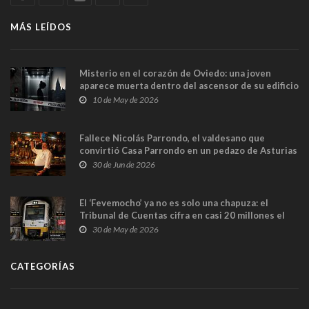
MÁS LEÍDOS
Misterio en el corazón de Oviedo: una joven
aparece muerta dentro del ascensor de su edificio
y las cámaras captan sus últimos minutos
10 de May de 2026
Fallece Nicolás Parrondo, el valdesano que
convirtió Casa Parrondo en un pedazo de Asturias
en Madrid
30 de Jun de 2026
El ‘Fevemocho’ ya no es solo una chapuza: el
Tribunal de Cuentas cifra en casi 20 millones el
sobrecoste de los trenes que no cabían por los
30 de May de 2026
túneles
CATEGORÍAS