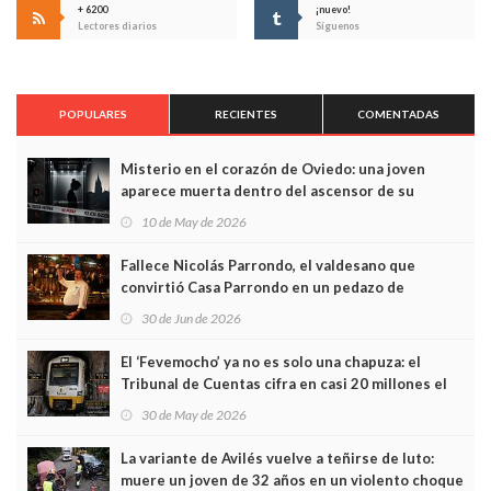
+ 6200
¡nuevo!
Lectores diarios
Síguenos
POPULARES
RECIENTES
COMENTADAS
Misterio en el corazón de Oviedo: una joven
aparece muerta dentro del ascensor de su
edificio y las cámaras captan sus últimos minutos
10 de May de 2026
Fallece Nicolás Parrondo, el valdesano que
convirtió Casa Parrondo en un pedazo de
Asturias en Madrid
30 de Jun de 2026
El ‘Fevemocho’ ya no es solo una chapuza: el
Tribunal de Cuentas cifra en casi 20 millones el
sobrecoste de los trenes que no cabían por los
30 de May de 2026
túneles
La variante de Avilés vuelve a teñirse de luto:
muere un joven de 32 años en un violento choque