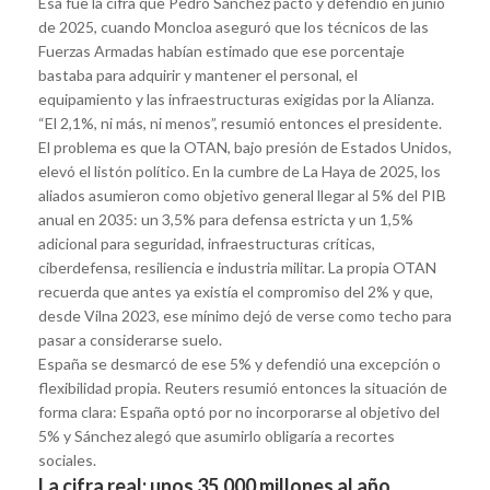
Esa fue la cifra que Pedro Sánchez pactó y defendió en junio
de 2025, cuando Moncloa aseguró que los técnicos de las
Fuerzas Armadas habían estimado que ese porcentaje
bastaba para adquirir y mantener el personal, el
equipamiento y las infraestructuras exigidas por la Alianza.
“El 2,1%, ni más, ni menos”, resumió entonces el presidente.
El problema es que la OTAN, bajo presión de Estados Unidos,
elevó el listón político. En la cumbre de La Haya de 2025, los
aliados asumieron como objetivo general llegar al 5% del PIB
anual en 2035: un 3,5% para defensa estricta y un 1,5%
adicional para seguridad, infraestructuras críticas,
ciberdefensa, resiliencia e industria militar. La propia OTAN
recuerda que antes ya existía el compromiso del 2% y que,
desde Vilna 2023, ese mínimo dejó de verse como techo para
pasar a considerarse suelo.
España se desmarcó de ese 5% y defendió una excepción o
flexibilidad propia. Reuters resumió entonces la situación de
forma clara: España optó por no incorporarse al objetivo del
5% y Sánchez alegó que asumirlo obligaría a recortes
sociales.
La cifra real: unos 35.000 millones al año