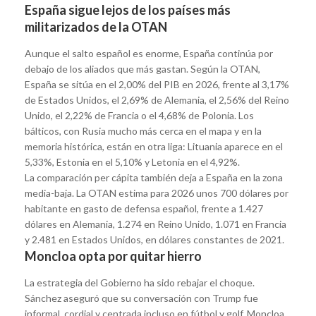
España sigue lejos de los países más
militarizados de la OTAN
Aunque el salto español es enorme, España continúa por
debajo de los aliados que más gastan. Según la OTAN,
España se sitúa en el 2,00% del PIB en 2026, frente al 3,17%
de Estados Unidos, el 2,69% de Alemania, el 2,56% del Reino
Unido, el 2,22% de Francia o el 4,68% de Polonia. Los
bálticos, con Rusia mucho más cerca en el mapa y en la
memoria histórica, están en otra liga: Lituania aparece en el
5,33%, Estonia en el 5,10% y Letonia en el 4,92%.
La comparación per cápita también deja a España en la zona
media-baja. La OTAN estima para 2026 unos 700 dólares por
habitante en gasto de defensa español, frente a 1.427
dólares en Alemania, 1.274 en Reino Unido, 1.071 en Francia
y 2.481 en Estados Unidos, en dólares constantes de 2021.
Moncloa opta por quitar hierro
La estrategia del Gobierno ha sido rebajar el choque.
Sánchez aseguró que su conversación con Trump fue
informal, cordial y centrada incluso en fútbol y golf. Moncloa