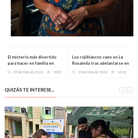
El misterio más divertido
Los rojiblancos caen en La
para hacer en familia en
Rosaleda tras adelantarse en
Madrid: llega el Cluedo
el marcador (2-1)
09 de May de 2026
1001
10 de May de 2026
1618
interactivo de Blancanieves
donde los niños tendrán que
resolver una desaparición
QUIZÁS TE INTERESE...