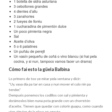
1 botella de sidra asturiana
3 cebollones grandes
4 dientes d’allu
3 zanahories
2 fueyes de lloréu
1 cucharadina de pimentón dulce
Un poco pimienta negra
Sal
Aceite d’oliva
5 o 6 patatines
Un puñáu de perejil
Un vasín pequeñu de coñá o vino blancu (si hai pela
cocina, y si nun, tampoco vamos facer un drama)
Cómo fai esto la güela Balbina
Lo primero de too ye mirar pela ventana y dicir:
“Uy, vaya día pa tar en casa y nun mover el culo nin pa
tender.”
Dempués ponemos los codillos con sal y pimienta y
dorámoslos bien nuna pota grande con un chorretón
d’aceite. Tienen que quedar con colorín guapu, como cuando
vien alguien de la playa en agosto.