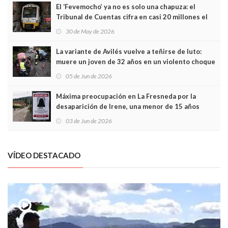
El ‘Fevemocho’ ya no es solo una chapuza: el
Tribunal de Cuentas cifra en casi 20 millones el
sobrecoste de los trenes que no cabían por los
30 de May de 2026
túneles
La variante de Avilés vuelve a teñirse de luto:
muere un joven de 32 años en un violento choque
frontal
05 de Jun de 2026
Máxima preocupación en La Fresneda por la
desaparición de Irene, una menor de 15 años
03 de Jun de 2026
VÍDEO DESTACADO