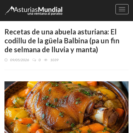
Naveg
Recetas de una abuela asturiana: El
codillu de la güela Balbina (pa un fin
de selmana de lluvia y manta)
09/05/2026
0
1039