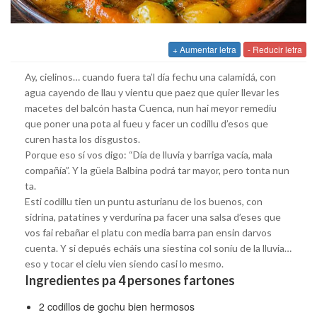
+ Aumentar letra
- Reducir letra
Ay, cielinos… cuando fuera ta’l día fechu una calamidá, con
agua cayendo de llau y vientu que paez que quier llevar les
macetes del balcón hasta Cuenca, nun hai meyor remediu
que poner una pota al fueu y facer un codillu d’esos que
curen hasta los disgustos.
Porque eso sí vos digo: “Día de lluvia y barriga vacía, mala
compañía”. Y la güela Balbina podrá tar mayor, pero tonta nun
ta.
Esti codillu tien un puntu asturianu de los buenos, con
sidrina, patatines y verdurina pa facer una salsa d’eses que
vos fai rebañar el platu con media barra pan ensin darvos
cuenta. Y si depués echáis una siestina col soníu de la lluvia…
eso y tocar el cielu vien siendo casi lo mesmo.
Ingredientes pa 4 persones fartones
2 codillos de gochu bien hermosos