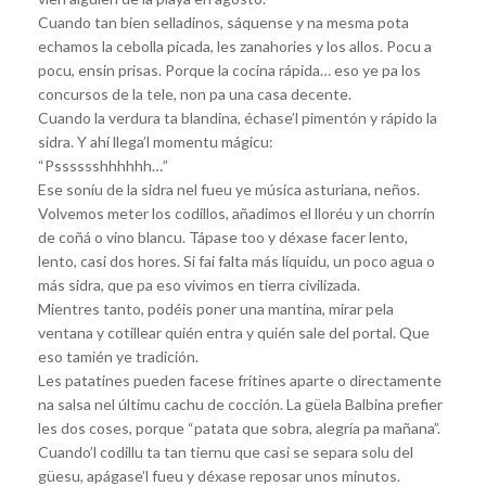
Cuando tan bien selladinos, sáquense y na mesma pota
echamos la cebolla picada, les zanahories y los allos. Pocu a
pocu, ensin prisas. Porque la cocina rápida… eso ye pa los
concursos de la tele, non pa una casa decente.
Cuando la verdura ta blandina, échase’l pimentón y rápido la
sidra. Y ahí llega’l momentu mágicu:
“Psssssshhhhhh…”
Ese soníu de la sidra nel fueu ye música asturiana, neños.
Volvemos meter los codillos, añadimos el lloréu y un chorrín
de coñá o vino blancu. Tápase too y déxase facer lento,
lento, casi dos hores. Si fai falta más líquidu, un poco agua o
más sidra, que pa eso vivimos en tierra civilizada.
Mientres tanto, podéis poner una mantina, mirar pela
ventana y cotillear quién entra y quién sale del portal. Que
eso tamién ye tradición.
Les patatines pueden facese fritines aparte o directamente
na salsa nel últimu cachu de cocción. La güela Balbina prefier
les dos coses, porque “patata que sobra, alegría pa mañana”.
Cuando’l codillu ta tan tiernu que casi se separa solu del
güesu, apágase’l fueu y déxase reposar unos minutos.