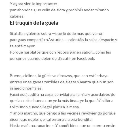
Y agora vien lo importante:
pan abondosu, un culín de sidra y prohibíu andar mirando
calories.
El truquín de la güela
Si al día siguiente sobra —que lo dudo más que ver un
paraguas compartíu n’Asturies—, calentáis la salsa despacín y
ta entá meyor.
Porque hai platos que con reposu ganen sabor… como les
persones cuando dejen de discutir en Facebook.
Bueno, cielinos, la güela va dexavos, que con esti orbayu
entren unes ganes terribles de siesta y manta que nun son
ni medio normales.
Facéi esti codillu na casa, convidái a la familia y acordaivos de
que la cocina buena nun ye la más fina… ye la que fai callar a
tol mundo cuando llega’l platu a la mesa.
Y ahora marcho, que tengo a les vecines revolviendo porque
dicen que güele’l portal enteru a gloria bendita.
Hasta mañana, rapacinos. Y coméi bien, que un cuerpu ensin