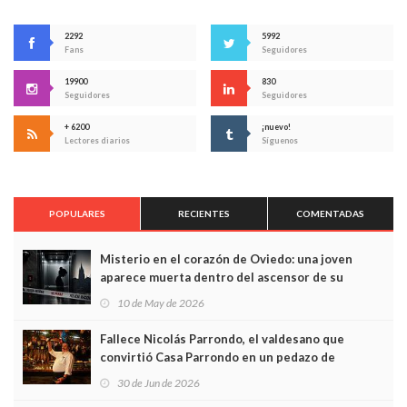
2292
5992
Fans
Seguidores
19900
830
Seguidores
Seguidores
+ 6200
¡nuevo!
Lectores diarios
Síguenos
POPULARES
RECIENTES
COMENTADAS
Misterio en el corazón de Oviedo: una joven
aparece muerta dentro del ascensor de su
edificio y las cámaras captan sus últimos minutos
10 de May de 2026
Fallece Nicolás Parrondo, el valdesano que
convirtió Casa Parrondo en un pedazo de
Asturias en Madrid
30 de Jun de 2026