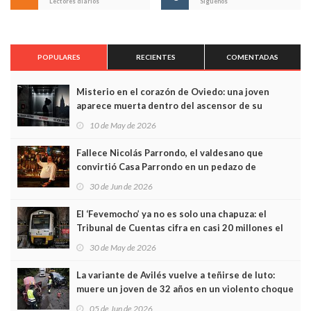
Lectores diarios
Síguenos
POPULARES
RECIENTES
COMENTADAS
Misterio en el corazón de Oviedo: una joven
aparece muerta dentro del ascensor de su
edificio y las cámaras captan sus últimos minutos
10 de May de 2026
Fallece Nicolás Parrondo, el valdesano que
convirtió Casa Parrondo en un pedazo de
Asturias en Madrid
30 de Jun de 2026
El ‘Fevemocho’ ya no es solo una chapuza: el
Tribunal de Cuentas cifra en casi 20 millones el
sobrecoste de los trenes que no cabían por los
30 de May de 2026
túneles
La variante de Avilés vuelve a teñirse de luto:
muere un joven de 32 años en un violento choque
frontal
05 de Jun de 2026