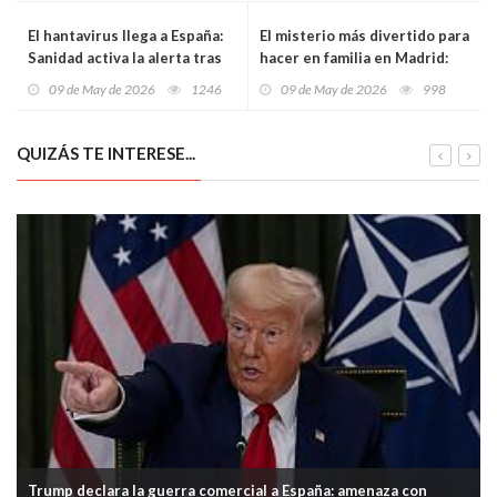
El hantavirus llega a España:
El misterio más divertido para
Sanidad activa la alerta tras
hacer en familia en Madrid:
detectar un caso sospechoso
llega el Cluedo interactivo de
09 de May de 2026
1246
09 de May de 2026
998
en Alicante y otro contacto
Blancanieves donde los niños
estrecho en Cataluña
tendrán que resolver una
desaparición
QUIZÁS TE INTERESE...
Trump declara la guerra comercial a España: amenaza con