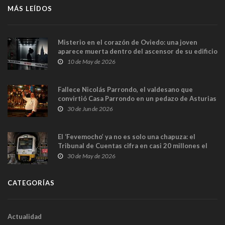
MÁS LEÍDOS
Misterio en el corazón de Oviedo: una joven
aparece muerta dentro del ascensor de su edificio
y las cámaras captan sus últimos minutos
10 de May de 2026
Fallece Nicolás Parrondo, el valdesano que
convirtió Casa Parrondo en un pedazo de Asturias
en Madrid
30 de Jun de 2026
El ‘Fevemocho’ ya no es solo una chapuza: el
Tribunal de Cuentas cifra en casi 20 millones el
sobrecoste de los trenes que no cabían por los
30 de May de 2026
túneles
CATEGORÍAS
Actualidad