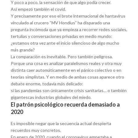
Y poco a poco, la sensación de que algo podía crecer.
Así empezó también el covid.
Y precisamente por eso el brote internacional de hantavirus
vinculado al crucero “MV Hondius” ha disparado una
pregunta incómoda que ya empieza a recorrer redes sociales,
tertulias y conversaciones privadas en medio mundo:
¿estamos otra vez ante el inicio silencioso de algo mucho
más grande?
La comparación es inevitable. Pero también peligrosa.
Porque una cosa es analizar paralelismos reales y otra muy
distinta caer automáticamente en el pánico colectivo o en
teorías simplistas. Y en medio de ambas cosas aparece otro
debate enorme, todavía más delicado:
si las pandemias son únicamente crisis sanitarias… o también
gigantescas industrias globales del miedo.
El patrón psicológico recuerda demasiado a
2020
Es imposible negar que la secuencia actual despierta
recuerdos muy concretos.
En enero de 2020, cuando el coronavirus empezaba a