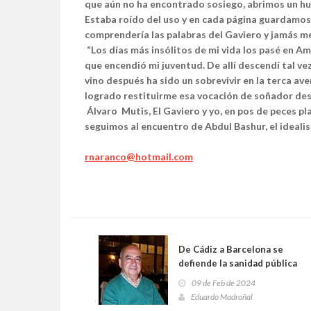
que aún no ha encontrado sosiego, abrimos un hue
Estaba roído del uso y en cada página guardamos 
comprendería las palabras del Gaviero y jamás me
“Los días más insólitos de mi vida los pasé en Am
que encendió mi juventud. De allí descendí tal ve
vino después ha sido un sobrevivir en la terca ave
logrado restituirme esa vocación de soñador des
Álvaro Mutis, El Gaviero y yo, en pos de peces plat
seguimos al encuentro de Abdul Bashur, el idealis
rnaranco@hotmail.com
De Cádiz a Barcelona se
defiende la sanidad pública
09 de Feb de 2024
Eduardo Madroñal