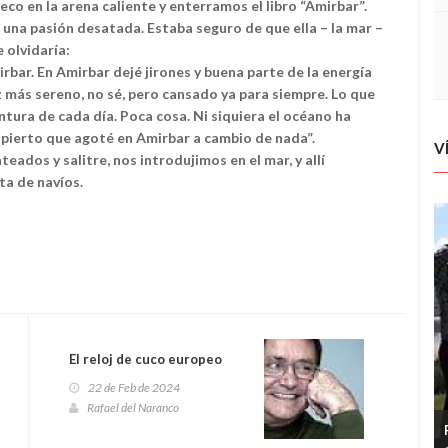
co en la arena caliente y enterramos el libro “Amirbar”.
una pasión desatada. Estaba seguro de que ella – la mar –
 olvidaría:
irbar. En Amirbar dejé jirones y buena parte de la energía
z más sereno, no sé, pero cansado ya para siempre. Lo que
ntura de cada día. Poca cosa. Ni siquiera el océano ha
pierto que agoté en Amirbar a cambio de nada”.
V
eados y salitre, nos introdujimos en el mar, y allí
ta de navíos.
El reloj de cuco europeo
22 de Feb de 2024
Rafael del Naranco