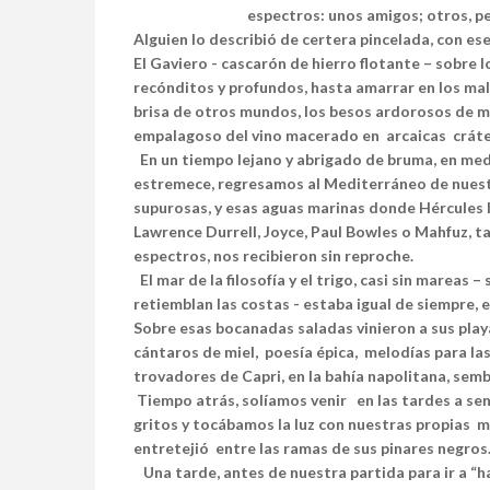
espectros: unos amigos; otros, pe
Alguien lo describió de certera pincelada, con e
El Gaviero - cascarón de hierro flotante – sobre l
recónditos y profundos, hasta amarrar en los ma
brisa de otros mundos, los besos ardorosos de muj
empalagoso del vino macerado en arcaicas cráte
En un tiempo lejano y abrigado de bruma, en me
estremece, regresamos al Mediterráneo de nuestr
supurosas, y esas aguas marinas donde Hércules l
Lawrence Durrell, Joyce, Paul Bowles o Mahfuz, 
espectros, nos recibieron sin reproche.
El mar de la filosofía y el trigo, casi sin mareas
retiemblan las costas - estaba igual de siempre, e
Sobre esas bocanadas saladas vinieron a sus playa
cántaros de miel, poesía épica, melodías para l
trovadores de Capri, en la bahía napolitana, semb
Tiempo atrás, solíamos venir en las tardes a sen
gritos y tocábamos la luz con nuestras propias m
entretejió entre las ramas de sus pinares negros
Una tarde, antes de nuestra partida para ir a “h