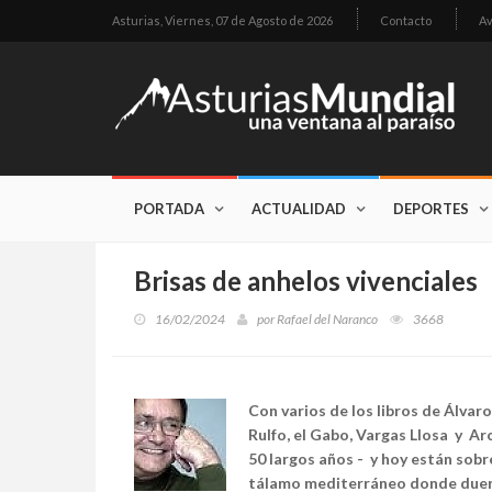
Asturias,
Viernes, 07 de Agosto de 2026
Contacto
Av
PORTADA
ACTUALIDAD
DEPORTES
Brisas de anhelos vivenciales
16/02/2024
por
Rafael del Naranco
3668
Con varios de los libros de Álvar
Rulfo, el Gabo, Vargas Llosa y Ar
50 largos años - y hoy están sobr
tálamo mediterráneo donde duer