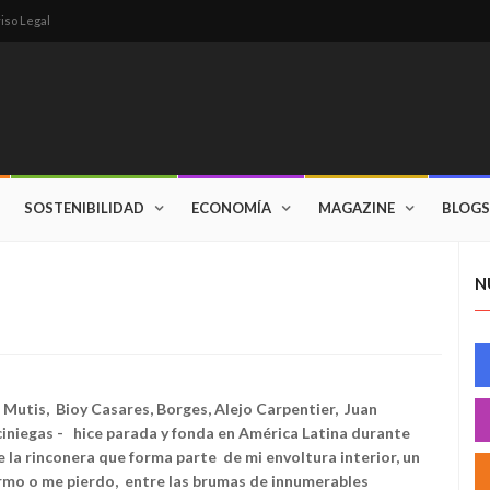
iso Legal
SOSTENIBILIDAD
ECONOMÍA
MAGAZINE
BLOGS
N
o Mutis, Bioy Casares, Borges, Alejo Carpentier, Juan
ciniegas - hice parada y fonda en América Latina durante
e la rinconera que forma parte de mi envoltura interior, un
mo o me pierdo, entre las brumas de innumerables