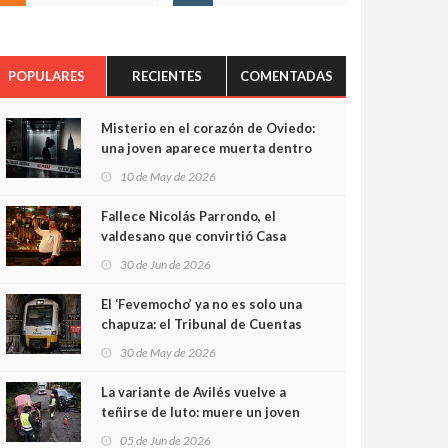
POPULARES
RECIENTES
COMENTADAS
Misterio en el corazón de Oviedo:
una joven aparece muerta dentro
del ascensor de su edificio y las
10 de May de 2026
cámaras captan sus últimos
minutos
Fallece Nicolás Parrondo, el
valdesano que convirtió Casa
Parrondo en un pedazo de
30 de Jun de 2026
Asturias en Madrid
El ‘Fevemocho’ ya no es solo una
chapuza: el Tribunal de Cuentas
cifra en casi 20 millones el
30 de May de 2026
sobrecoste de los trenes que no
cabían por los túneles
La variante de Avilés vuelve a
teñirse de luto: muere un joven
de 32 años en un violento choque
05 de Jun de 2026