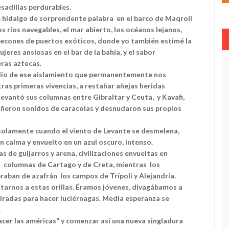
sadillas perdurables.
se hidalgo de sorprendente palabra en el barco de Maqroll
os ríos navegables, el mar abierto, los océanos lejanos,
lecones de puertos exóticos, donde yo también estimé la
eres ansiosas en el bar de la bahía, y el sabor
ras aztecas.
dio de ese aislamiento que permanentemente nos
as primeras vivencias, a restañar añejas heridas
evantó sus columnas entre Gibraltar y Ceuta, y Kavafi,
tañeron sonidos de caracolas y desnudaron sus propios
 – solamente cuando el viento de Levante se desmelena,
n calma y envuelto en un azul oscuro, intenso.
s de guijarros y arena, civilizaciones envueltas en
as columnas de Cartago y de Creta, mientras los
raban de azafrán los campos de Trípoli y Alejandría.
tarnos a estas orillas. Éramos jóvenes, divagábamos a
iradas para hacer luciérnagas. Media esperanza se
.
acer las américas” y comenzar así una nueva singladura