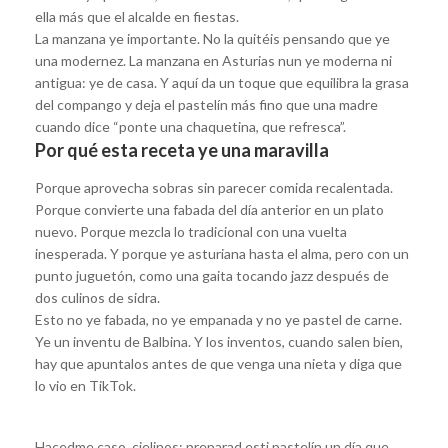
ella más que el alcalde en fiestas.
La manzana ye importante. No la quitéis pensando que ye
una modernez. La manzana en Asturias nun ye moderna ni
antigua: ye de casa. Y aquí da un toque que equilibra la grasa
del compango y deja el pastelín más fino que una madre
cuando dice “ponte una chaquetina, que refresca”.
Por qué esta receta ye una maravilla
Porque aprovecha sobras sin parecer comida recalentada.
Porque convierte una fabada del día anterior en un plato
nuevo. Porque mezcla lo tradicional con una vuelta
inesperada. Y porque ye asturiana hasta el alma, pero con un
punto juguetón, como una gaita tocando jazz después de
dos culinos de sidra.
Esto no ye fabada, no ye empanada y no ye pastel de carne.
Ye un inventu de Balbina. Y los inventos, cuando salen bien,
hay que apuntalos antes de que venga una nieta y diga que
lo vio en TikTok.
Hacedme caso, cielinos: preparad esti pastelín un día que