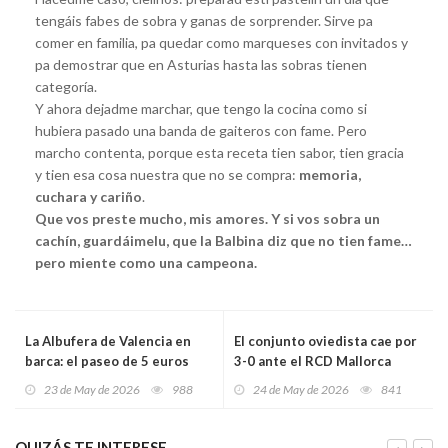
tengáis fabes de sobra y ganas de sorprender. Sirve pa
comer en familia, pa quedar como marqueses con invitados y
pa demostrar que en Asturias hasta las sobras tienen
categoría.
Y ahora dejadme marchar, que tengo la cocina como si
hubiera pasado una banda de gaiteros con fame. Pero
marcho contenta, porque esta receta tien sabor, tien gracia
y tien esa cosa nuestra que no se compra:
memoria,
cuchara y cariño
.
Que vos preste mucho, mis amores. Y si vos sobra un
cachín, guardáimelu, que la Balbina diz que no tien fame…
pero miente como una campeona.
La Albufera de Valencia en
El conjunto oviedista cae por
barca: el paseo de 5 euros
3-0 ante el RCD Mallorca
que convierte una escapada
23 de May de 2026
988
24 de May de 2026
841
en un recuerdo inolvidable
QUIZÁS TE INTERESE...