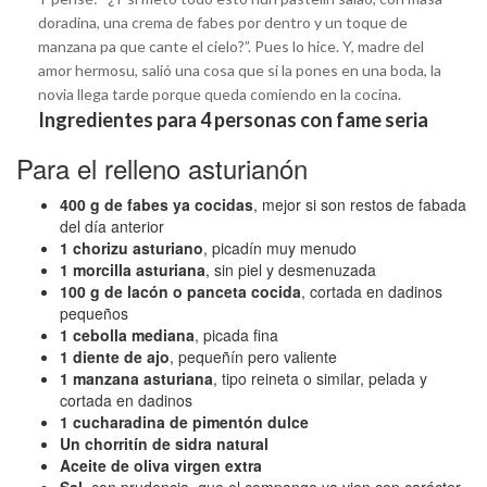
doradina, una crema de fabes por dentro y un toque de
manzana pa que cante el cielo?”. Pues lo hice. Y, madre del
amor hermosu, salió una cosa que si la pones en una boda, la
novia llega tarde porque queda comiendo en la cocina.
Ingredientes para 4 personas con fame seria
Para el relleno asturianón
400 g de fabes ya cocidas
, mejor si son restos de fabada
del día anterior
1 chorizu asturiano
, picadín muy menudo
1 morcilla asturiana
, sin piel y desmenuzada
100 g de lacón o panceta cocida
, cortada en dadinos
pequeños
1 cebolla mediana
, picada fina
1 diente de ajo
, pequeñín pero valiente
1 manzana asturiana
, tipo reineta o similar, pelada y
cortada en dadinos
1 cucharadina de pimentón dulce
Un chorritín de sidra natural
Aceite de oliva virgen extra
Sal
, con prudencia, que el compango ya vien con carácter