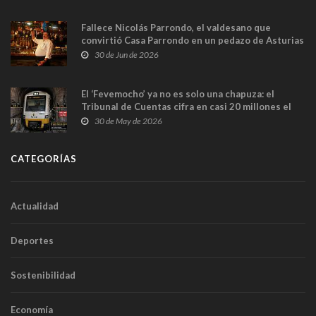
Fallece Nicolás Parrondo, el valdesano que
convirtió Casa Parrondo en un pedazo de Asturias
en Madrid
30 de Jun de 2026
El ‘Fevemocho’ ya no es solo una chapuza: el
Tribunal de Cuentas cifra en casi 20 millones el
sobrecoste de los trenes que no cabían por los
30 de May de 2026
túneles
CATEGORÍAS
Actualidad
Deportes
Sostenibilidad
Economía