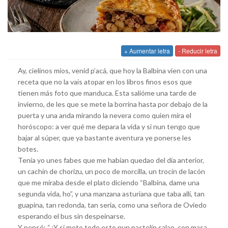
+ Aumentar letra
- Reducir letra
Ay, cielinos míos, venid p’acá, que hoy la Balbina vien con una
receta que no la vais atopar en los libros finos esos que
tienen más foto que manduca. Esta salióme una tarde de
invierno, de les que se mete la borrina hasta por debajo de la
puerta y una anda mirando la nevera como quien mira el
horóscopo: a ver qué me depara la vida y si nun tengo que
bajar al súper, que ya bastante aventura ye ponerse les
botes.
Tenía yo unes fabes que me habían quedao del día anterior,
un cachín de chorizu, un poco de morcilla, un trocín de lacón
que me miraba desde el plato diciendo “Balbina, dame una
segunda vida, ho”, y una manzana asturiana que taba allí, tan
guapina, tan redonda, tan seria, como una señora de Oviedo
esperando el bus sin despeinarse.
Y pensé: “¿Y si meto todo esto nun pastelín salao, con masa