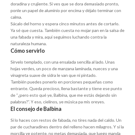
doradina y crujiente. Si ves que se dora demasiado pronto,
ponle un papel de aluminio por encima y déjalo terminar con
calma.
Sácalo del horno y espera cinco minutos antes de cortarlo.
Ya sé que cuesta. También cuesta no mojar pan en la salsa de
una fabada y mira, aquí seguimos luchando contra la
naturaleza humana.
Cómo servirlo
Sírvelo templado, con una ensalada sencilla al lado. Unas
hojas verdes, un poco de manzana laminada, nueces y una
vinagreta suave de sidra le van que ni pintado.
También puedes ponerlo en porciones pequeñas como
entrante. Queda precioso, llena bastante y tiene ese punto
de “¿pero esto qué ye, Balbina, que me estás dejando sin
palabras?”. Y eso, cielinos, ye música pa mis oreyes.
El consejo de Balbina
Si lo haces con restos de fabada, no tires nada del caldo. Un
par de cucharadines dentro del relleno hacen milagros. Y si la
morcilla ye potente, no metas demasiada, que luego manda