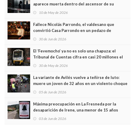
aparece muerta dentro del ascensor de su
edificio y las cámaras captan sus últimos minutos
10 de May de 2026
Fallece Nicolás Parrondo, el valdesano que
convirtió Casa Parrondo en un pedazo de
Asturias en Madrid
30 de Jun de 2026
El ‘Fevemocho’ ya no es solo una chapuza: el
Tribunal de Cuentas cifra en casi 20 millones el
sobrecoste de los trenes que no cabían por los
30 de May de 2026
túneles
La variante de Avilés vuelve a teñirse de luto:
muere un joven de 32 años en un violento choque
frontal
05 de Jun de 2026
Máxima preocupación en La Fresneda por la
desaparición de Irene, una menor de 15 años
03 de Jun de 2026