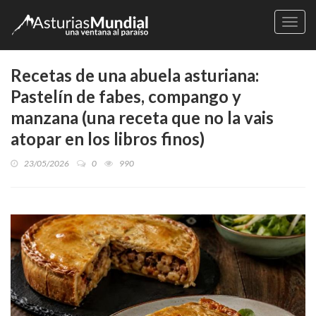
Naveg
Recetas de una abuela asturiana:
Pastelín de fabes, compango y
manzana (una receta que no la vais
atopar en los libros finos)
23/05/2026
0
990