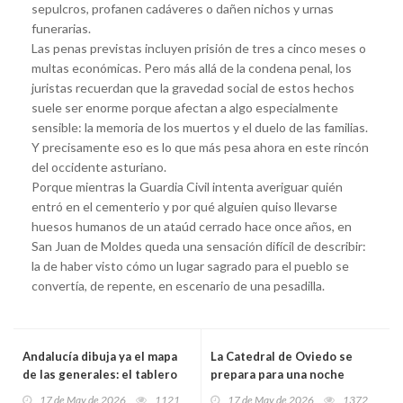
sepulcros, profanen cadáveres o dañen nichos y urnas
funerarias.
Las penas previstas incluyen prisión de tres a cinco meses o
multas económicas. Pero más allá de la condena penal, los
juristas recuerdan que la gravedad social de estos hechos
suele ser enorme porque afectan a algo especialmente
sensible: la memoria de los muertos y el duelo de las familias.
Y precisamente eso es lo que más pesa ahora en este rincón
del occidente asturiano.
Porque mientras la Guardia Civil intenta averiguar quién
entró en el cementerio y por qué alguien quiso llevarse
huesos humanos de un ataúd cerrado hace once años, en
San Juan de Moldes queda una sensación difícil de describir:
la de haber visto cómo un lugar sagrado para el pueblo se
convertía, de repente, en escenario de una pesadilla.
Andalucía dibuja ya el mapa
La Catedral de Oviedo se
de las generales: el tablero
prepara para una noche
que sale hoy de las urnas
irrepetible: el Orfeón
17 de May de 2026
1121
17 de May de 2026
1372