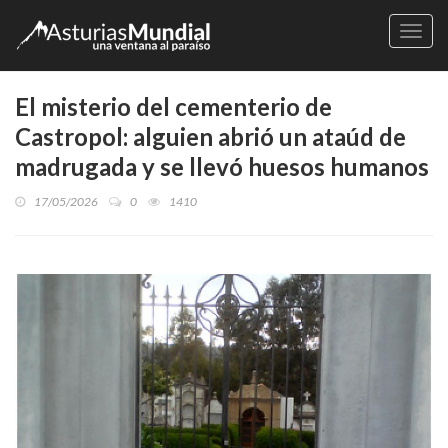
Naveg
El misterio del cementerio de
Castropol: alguien abrió un ataúd de
madrugada y se llevó huesos humanos
17/05/2026
0
1410