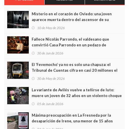
Misterio en el corazón de Oviedo: una joven
aparece muerta dentro del ascensor de su
edificio y las cámaras captan sus últimos minutos
10 de May de 2026
Fallece Nicolás Parrondo, el valdesano que
convirtió Casa Parrondo en un pedazo de
Asturias en Madrid
30 de Jun de 2026
El ‘Fevemocho’ ya no es solo una chapuza: el
Tribunal de Cuentas cifra en casi 20 millones el
sobrecoste de los trenes que no cabían por los
30 de May de 2026
túneles
La variante de Avilés vuelve a teñirse de luto:
muere un joven de 32 años en un violento choque
frontal
05 de Jun de 2026
Máxima preocupación en La Fresneda por la
desaparición de Irene, una menor de 15 años