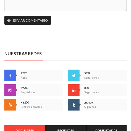
ENVIAR COMENTARIO
NUESTRAS REDES
2292
5992
Fans
Seguidores
19900
830
Seguidores
Seguidores
+ 6200
¡nuevo!
Lectores diarios
Síguenos
POPULARES
RECIENTES
COMENTADAS