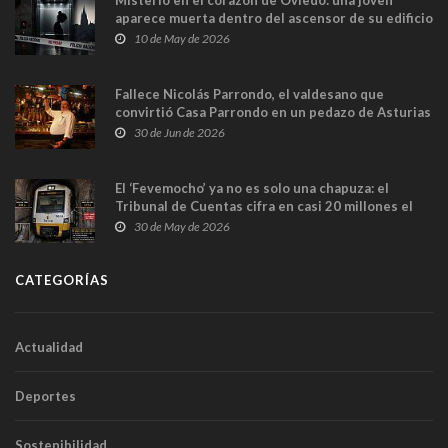
Misterio en el corazón de Oviedo: una joven
aparece muerta dentro del ascensor de su edificio
y las cámaras captan sus últimos minutos
10 de May de 2026
Fallece Nicolás Parrondo, el valdesano que
convirtió Casa Parrondo en un pedazo de Asturias
en Madrid
30 de Jun de 2026
El ‘Fevemocho’ ya no es solo una chapuza: el
Tribunal de Cuentas cifra en casi 20 millones el
sobrecoste de los trenes que no cabían por los
30 de May de 2026
túneles
CATEGORÍAS
Actualidad
Deportes
Sostenibilidad