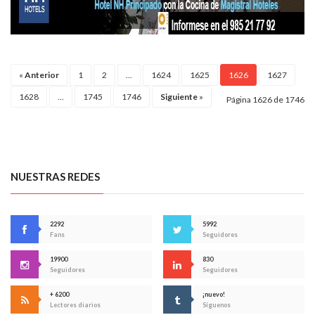
«
Anterior
1
2
...
1624
1625
1626
1627
1628
...
1745
1746
Siguiente
»
Página 1626 de 1746
NUESTRAS REDES
2292
5992
Fans
Seguidores
19900
830
Seguidores
Seguidores
+ 6200
¡nuevo!
Lectores diarios
Síguenos