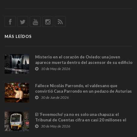
MÁS LEÍDOS
Misterio en el corazón de Oviedo: una joven
aparece muerta dentro del ascensor de su edificio
y las cámaras captan sus últimos minutos
10 de May de 2026
Fallece Nicolás Parrondo, el valdesano que
convirtió Casa Parrondo en un pedazo de Asturias
en Madrid
30 de Jun de 2026
El ‘Fevemocho’ ya no es solo una chapuza: el
Tribunal de Cuentas cifra en casi 20 millones el
sobrecoste de los trenes que no cabían por los
30 de May de 2026
túneles