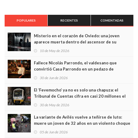
POPULARES
RECIENTES
COMENTADAS
Misterio en el corazón de Oviedo: una joven
aparece muerta dentro del ascensor de su
edificio y las cámaras captan sus últimos minutos
10 de May de 2026
Fallece Nicolás Parrondo, el valdesano que
convirtió Casa Parrondo en un pedazo de
Asturias en Madrid
30 de Jun de 2026
El ‘Fevemocho’ ya no es solo una chapuza: el
Tribunal de Cuentas cifra en casi 20 millones el
sobrecoste de los trenes que no cabían por los
30 de May de 2026
túneles
La variante de Avilés vuelve a teñirse de luto:
muere un joven de 32 años en un violento choque
frontal
05 de Jun de 2026