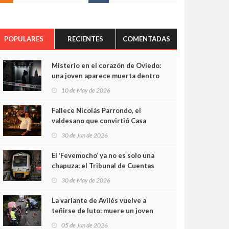
POPULARES
RECIENTES
COMENTADAS
Misterio en el corazón de Oviedo:
una joven aparece muerta dentro
del ascensor de su edificio y las
10 de May de 2026
cámaras captan sus últimos
minutos
Fallece Nicolás Parrondo, el
valdesano que convirtió Casa
Parrondo en un pedazo de
30 de Jun de 2026
Asturias en Madrid
El ‘Fevemocho’ ya no es solo una
chapuza: el Tribunal de Cuentas
cifra en casi 20 millones el
30 de May de 2026
sobrecoste de los trenes que no
cabían por los túneles
La variante de Avilés vuelve a
teñirse de luto: muere un joven
de 32 años en un violento choque
05 de Jun de 2026