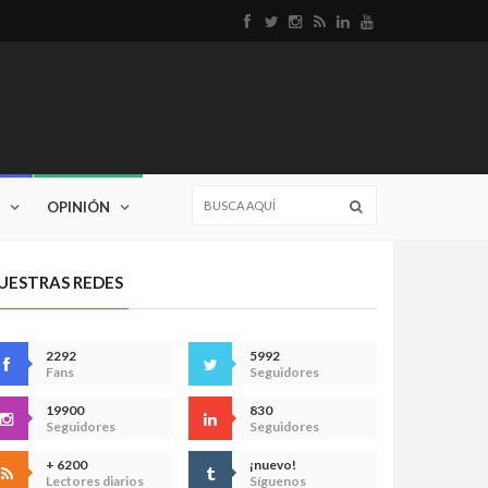
OPINIÓN
UESTRAS REDES
2292
5992
Fans
Seguidores
19900
830
Seguidores
Seguidores
+ 6200
¡nuevo!
Lectores diarios
Síguenos