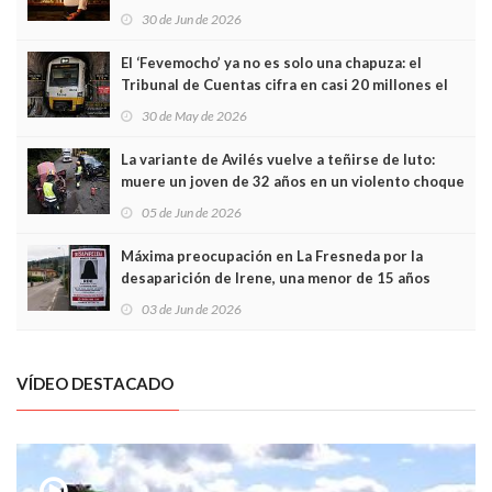
Asturias en Madrid
30 de Jun de 2026
El ‘Fevemocho’ ya no es solo una chapuza: el
Tribunal de Cuentas cifra en casi 20 millones el
sobrecoste de los trenes que no cabían por los
30 de May de 2026
túneles
La variante de Avilés vuelve a teñirse de luto:
muere un joven de 32 años en un violento choque
frontal
05 de Jun de 2026
Máxima preocupación en La Fresneda por la
desaparición de Irene, una menor de 15 años
03 de Jun de 2026
VÍDEO DESTACADO