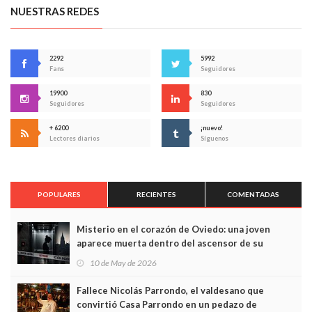
NUESTRAS REDES
2292
5992
Fans
Seguidores
19900
830
Seguidores
Seguidores
+ 6200
¡nuevo!
Lectores diarios
Síguenos
POPULARES
RECIENTES
COMENTADAS
Misterio en el corazón de Oviedo: una joven
aparece muerta dentro del ascensor de su
edificio y las cámaras captan sus últimos minutos
10 de May de 2026
Fallece Nicolás Parrondo, el valdesano que
convirtió Casa Parrondo en un pedazo de