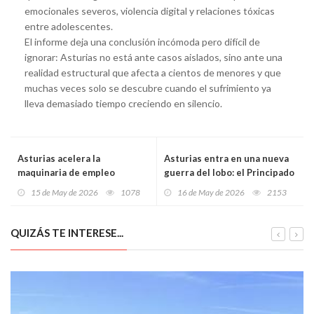
emocionales severos, violencia digital y relaciones tóxicas
entre adolescentes.
El informe deja una conclusión incómoda pero difícil de
ignorar: Asturias no está ante casos aislados, sino ante una
realidad estructural que afecta a cientos de menores y que
muchas veces solo se descubre cuando el sufrimiento ya
lleva demasiado tiempo creciendo en silencio.
Asturias acelera la
Asturias entra en una nueva
maquinaria de empleo
guerra del lobo: el Principado
público: más de 500
detecta ya cerca de 50
15 de May de 2026
1078
16 de May de 2026
2153
opositores se examinan este
manadas y prepara el regreso
sábado para 52 plazas
de los controles
QUIZÁS TE INTERESE...