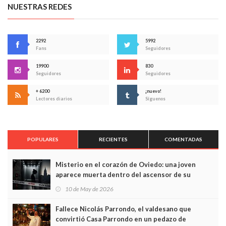
NUESTRAS REDES
2292
5992
Fans
Seguidores
19900
830
Seguidores
Seguidores
+ 6200
¡nuevo!
Lectores diarios
Síguenos
POPULARES
RECIENTES
COMENTADAS
Misterio en el corazón de Oviedo: una joven
aparece muerta dentro del ascensor de su
edificio y las cámaras captan sus últimos minutos
10 de May de 2026
Fallece Nicolás Parrondo, el valdesano que
convirtió Casa Parrondo en un pedazo de