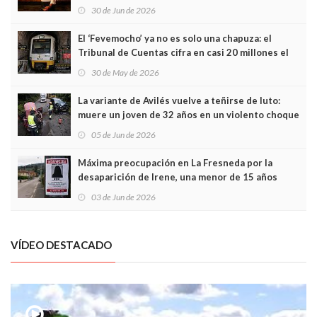
Asturias en Madrid
30 de Jun de 2026
El ‘Fevemocho’ ya no es solo una chapuza: el
Tribunal de Cuentas cifra en casi 20 millones el
sobrecoste de los trenes que no cabían por los
30 de May de 2026
túneles
La variante de Avilés vuelve a teñirse de luto:
muere un joven de 32 años en un violento choque
frontal
05 de Jun de 2026
Máxima preocupación en La Fresneda por la
desaparición de Irene, una menor de 15 años
03 de Jun de 2026
VÍDEO DESTACADO