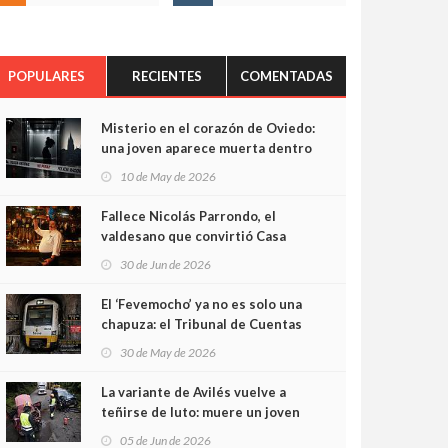
POPULARES
RECIENTES
COMENTADAS
Misterio en el corazón de Oviedo:
una joven aparece muerta dentro
del ascensor de su edificio y las
10 de May de 2026
cámaras captan sus últimos
minutos
Fallece Nicolás Parrondo, el
valdesano que convirtió Casa
Parrondo en un pedazo de
30 de Jun de 2026
Asturias en Madrid
El ‘Fevemocho’ ya no es solo una
chapuza: el Tribunal de Cuentas
cifra en casi 20 millones el
30 de May de 2026
sobrecoste de los trenes que no
cabían por los túneles
La variante de Avilés vuelve a
teñirse de luto: muere un joven
de 32 años en un violento choque
05 de Jun de 2026