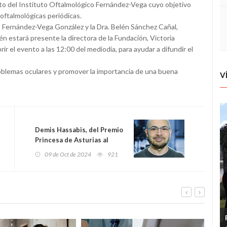
ecto del Instituto Oftalmológico Fernández-Vega cuyo objetivo
 oftalmológicas periódicas.
s Fernández-Vega González y la Dra. Belén Sánchez Cañal,
estará presente la directora de la Fundación, Victoria
ir el evento a las 12:00 del mediodía, para ayudar a difundir el
blemas oculares y promover la importancia de una buena
V
Demis Hassabis, del Premio
Princesa de Asturias al
Nobel de Química: el genio
09 de Oct de 2024
921
de la inteligencia artificial
conquista la ciencia