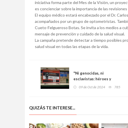
iniciativa forma parte del Mes de la Visión, un proy
es concienciar sobre la importancia de las revisiones
El equipo médico estará encabezado por el Dr. Carlo
acompañados por un grupo de optometristas. También 
Cueto-Felgueroso Botas. Se invita a los medios a cubr
mensaje de prevención y cuidado de la salud visual.
La campaña pretende detectar a tiempo posibles pro
salud visual en todas las etapas de la vida.
"Ni genocidas, ni
esclavistas: héroes y
santos": la nueva campaña
09 de Oct de 2024
785
de la ACdP para reivindicar
la Hispanidad
QUIZÁS TE INTERESE...