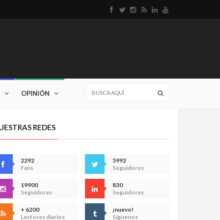
OPINIÓN
UESTRAS REDES
2292
5992
Fans
Seguidores
19900
830
Seguidores
Seguidores
+ 6200
¡nuevo!
Lectores diarios
Síguenos