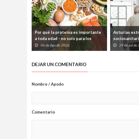
Por qué la proteína es importante
Asturias est
a toda edad - no solo para los
sociosanitari
deportistas
que los paci
06 de Ago de 2026
29 de Jul de
atrapados en
Sociales
DEJAR UN COMENTARIO
Nombre / Apodo
Comentario