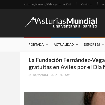
Asturias,
Viernes, 07 de Agosto de 2026
Contacto
Av
PORTADA
ACTUALIDAD
DEPORTES
La Fundación Fernández-Vega 
gratuitas en Avilés por el Día 
09/10/2024
0
902