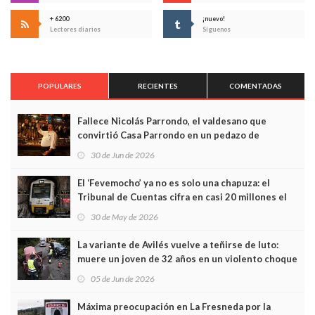
+ 6200
¡nuevo!
Lectores diarios
Síguenos
POPULARES
RECIENTES
COMENTADAS
Fallece Nicolás Parrondo, el valdesano que
convirtió Casa Parrondo en un pedazo de
Asturias en Madrid
30 de Jun de 2026
El ‘Fevemocho’ ya no es solo una chapuza: el
Tribunal de Cuentas cifra en casi 20 millones el
sobrecoste de los trenes que no cabían por los
30 de May de 2026
túneles
La variante de Avilés vuelve a teñirse de luto:
muere un joven de 32 años en un violento choque
frontal
05 de Jun de 2026
Máxima preocupación en La Fresneda por la