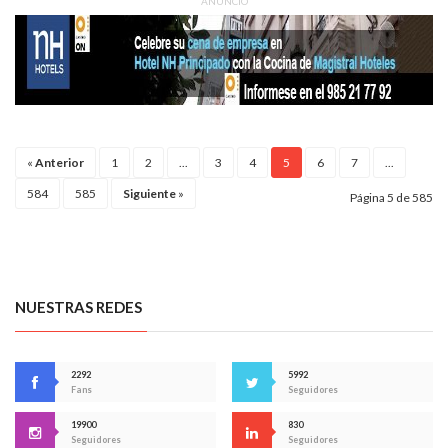
ANUNCIO
«
Anterior
1
2
...
3
4
5
6
7
...
584
585
Siguiente
»
Página 5 de 585
NUESTRAS REDES
2292
5992
Fans
Seguidores
19900
830
Seguidores
Seguidores