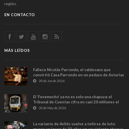
región.
EN CONTACTO
MÁS LEÍDOS
Fallece Nicolás Parrondo, el valdesano que
convirtió Casa Parrondo en un pedazo de Asturias
en Madrid
30 de Jun de 2026
El ‘Fevemocho’ ya no es solo una chapuza: el
Tribunal de Cuentas cifra en casi 20 millones el
sobrecoste de los trenes que no cabían por los
30 de May de 2026
túneles
La variante de Avilés vuelve a teñirse de luto:
muere un joven de 32 años en un violento choque