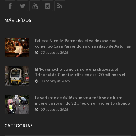
MÁS LEÍDOS
Fallece Nicolás Parrondo, el valdesano que
convirtió Casa Parrondo en un pedazo de Asturias
en Madrid
30 de Jun de 2026
El ‘Fevemocho’ ya no es solo una chapuza: el
Tribunal de Cuentas cifra en casi 20 millones el
sobrecoste de los trenes que no cabían por los
30 de May de 2026
túneles
La variante de Avilés vuelve a teñirse de luto:
muere un joven de 32 años en un violento choque
frontal
05 de Jun de 2026
CATEGORÍAS