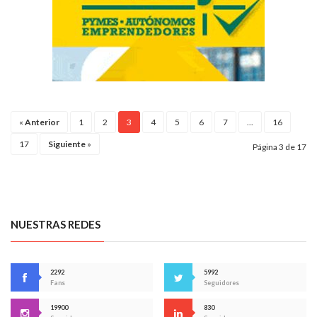
«
Anterior
1
2
3
4
5
6
7
...
16
17
Siguiente
»
Página 3 de 17
NUESTRAS REDES
2292
5992
Fans
Seguidores
19900
830