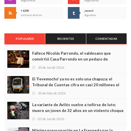
Seguidores
Seguidores
+ 6200
¡nuevo!
Lectores diarios
Síguenos
POPULARES
RECIENTES
COMENTADAS
Fallece Nicolás Parrondo, el valdesano que
convirtió Casa Parrondo en un pedazo de
Asturias en Madrid
30 de Jun de 2026
El ‘Fevemocho’ ya no es solo una chapuza: el
Tribunal de Cuentas cifra en casi 20 millones el
sobrecoste de los trenes que no cabían por los
30 de May de 2026
túneles
La variante de Avilés vuelve a teñirse de luto:
muere un joven de 32 años en un violento choque
frontal
05 de Jun de 2026
Máxima preocupación en La Fresneda por la