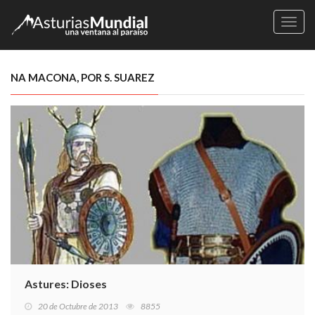
Naveg
NA MACONA, POR S. SUAREZ
Astures: Dioses
20 de Octubre de 2013
8855