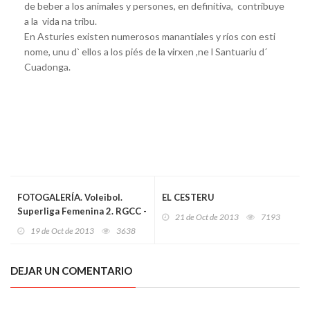
de beber a los animales y persones, en definitiva, contribuye
a la vida na tribu.
En Asturies existen numerosos manantiales y ríos con esti
nome, unu d` ellos a los piés de la virxen ,ne l Santuariu d´
Cuadonga.
FOTOGALERÍA. Voleibol.
EL CESTERU
Superliga Femenina 2. RGCC -
21 de Oct de 2013
7193
CAEP Soria
19 de Oct de 2013
3638
DEJAR UN COMENTARIO