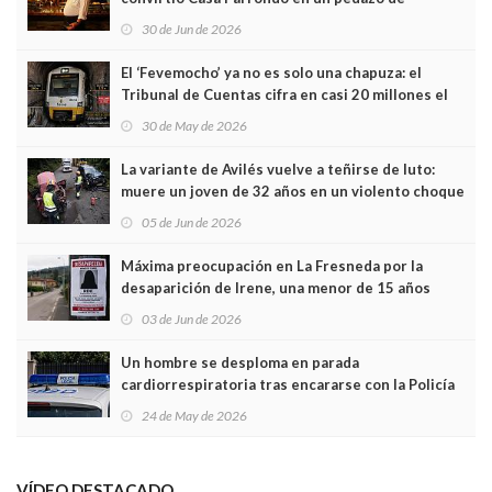
Asturias en Madrid
30 de Jun de 2026
El ‘Fevemocho’ ya no es solo una chapuza: el
Tribunal de Cuentas cifra en casi 20 millones el
sobrecoste de los trenes que no cabían por los
30 de May de 2026
túneles
La variante de Avilés vuelve a teñirse de luto:
muere un joven de 32 años en un violento choque
frontal
05 de Jun de 2026
Máxima preocupación en La Fresneda por la
desaparición de Irene, una menor de 15 años
03 de Jun de 2026
Un hombre se desploma en parada
cardiorrespiratoria tras encararse con la Policía
Local en Luanco
24 de May de 2026
VÍDEO DESTACADO