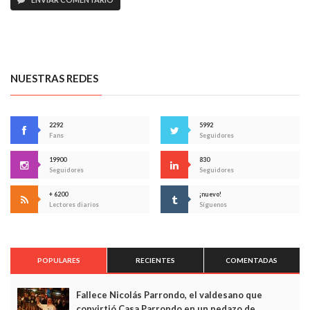
NUESTRAS REDES
2292
5992
Fans
Seguidores
19900
830
Seguidores
Seguidores
+ 6200
¡nuevo!
Lectores diarios
Síguenos
POPULARES
RECIENTES
COMENTADAS
Fallece Nicolás Parrondo, el valdesano que
convirtió Casa Parrondo en un pedazo de