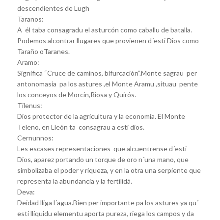
descendientes de Lugh
Taranos:
A él taba consagradu el asturcón como caballu de batalla.
Podemos alcontrar llugares que provienen d´esti Dios como
Taraño oTaranes.
Aramo:
Significa “Cruce de caminos, bifurcación”.Monte sagrau per
antonomasia pa los astures ,el Monte Aramu ,situau pente
los conceyos de Morcín,Riosa y Quirós.
Tilenus:
Dios protector de la agricultura y la economía. El Monte
Teleno, en Lleón ta consagrau a esti dios.
Cernunnos:
Les escases representaciones que alcuentrense d´esti
Dios, aparez portando un torque de oro n´una mano, que
simbolizaba el poder y riqueza, y en la otra una serpiente que
representa la abundancia y la fertilidá.
Deva:
Deidad lliga l´agua.Bien per importante pa los astures ya qu´
esti llíquidu elementu aporta pureza, riega los campos y da