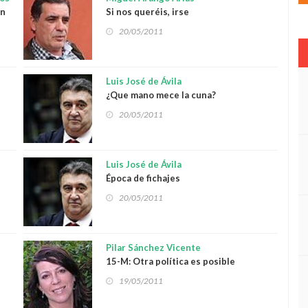
ún
Si nos queréis, irse
s”.
20/05/2011
Luis José de Ávila
¿Que mano mece la cuna?
20/05/2011
Luis José de Ávila
Época de fichajes
20/05/2011
Pilar Sánchez Vicente
15-M: Otra política es posible
19/05/2011