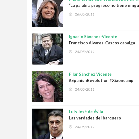
“La palabra progreso no tiene ning
sentido mientras haya niños infelice
26/05/2011
Ignacio Sánchez-Vicente
Francisco Álvarez-Cascos cabalga
vientos del pueblo
24/05/2011
Pilar Sánchez Vicente
#SpanishRevolution #Xixoncamp
24/05/2011
Luis José de Ávila
Las verdades del barquero
24/05/2011