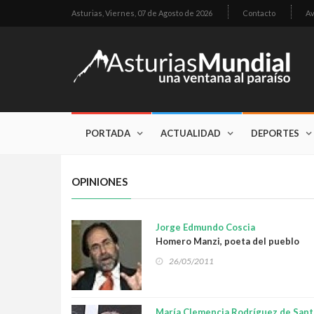
Asturias,
Viernes, 07 de Agosto de 2026
Contacto
Av
PORTADA
ACTUALIDAD
DEPORTES
OPINIONES
Jorge Edmundo Coscia
Homero Manzi, poeta del pueblo
26/05/2011
María Clemencia Rodríguez de Sant