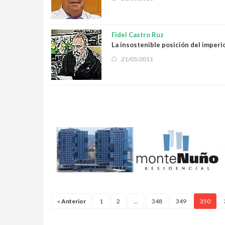
Fidel Castro Ruz
La insostenible posición del imperi
21/05/2011
«
Anterior
1
2
...
348
349
350