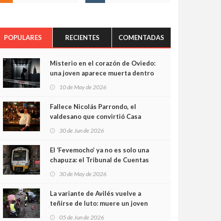
POPULARES
RECIENTES
COMENTADAS
Misterio en el corazón de Oviedo:
una joven aparece muerta dentro
del ascensor de su edificio y las
10 de May de 2026
cámaras captan sus últimos
minutos
Fallece Nicolás Parrondo, el
valdesano que convirtió Casa
Parrondo en un pedazo de
30 de Jun de 2026
Asturias en Madrid
El ‘Fevemocho’ ya no es solo una
chapuza: el Tribunal de Cuentas
cifra en casi 20 millones el
30 de May de 2026
sobrecoste de los trenes que no
cabían por los túneles
La variante de Avilés vuelve a
teñirse de luto: muere un joven
de 32 años en un violento choque
05 de Jun de 2026