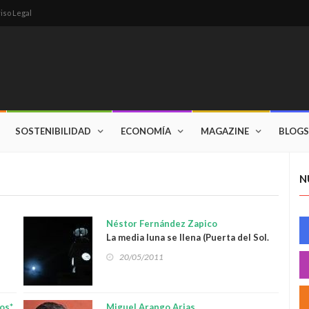
iso Legal
SOSTENIBILIDAD
ECONOMÍA
MAGAZINE
BLOGS
N
Néstor Fernández Zapico
La media luna se llena (Puerta del Sol.
Doce de la noche)
20/05/2011
os*
Miguel Arango Arias