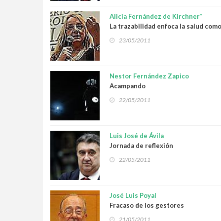
Alicia Fernández de Kirchner*
La trazabilidad enfoca la salud com
derecho
23/05/2011
Nestor Fernández Zapico
Acampando
22/05/2011
Luis José de Ávila
Jornada de reflexión
22/05/2011
José Luis Poyal
Fracaso de los gestores
21/05/2011