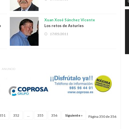
Xuan Xosé Sánchez Vicente
o
Los retos de Asturies
17/05/2011
ANUNCIO
351
352
...
355
356
Siguiente
»
Página 350 de 356