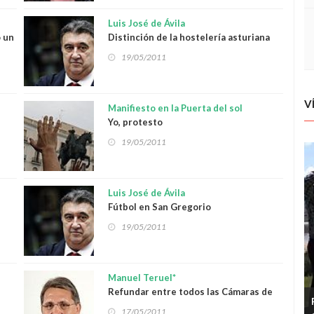
Luis José de Ávila
o un
Distinción de la hostelería asturiana
19/05/2011
V
Manifiesto en la Puerta del sol
Yo, protesto
19/05/2011
Luis José de Ávila
Fútbol en San Gregorio
19/05/2011
Manuel Teruel*
Refundar entre todos las Cámaras de
Comercio
17/05/2011