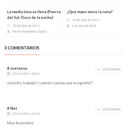
La media luna se llena (Puerta
¿Que mano mece la cuna?
del Sol. Doce de la noche)
20 de May de 2011
20 de May de 2011
Luis José de Ávila
Néstor Fernández Zapico
3 COMENTARIOS
# ovetense
RESPONDER
09/11/2011 18:27
q bonito trabajo!! cuanto cuesta una ecografia??
# Net
RESPONDER
09/11/2011 22:47
Muy ilustrativo