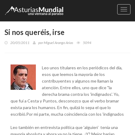
Naveg
Si nos queréis, irse
20/05/2011
por
Miguel Arango Arias
5094
Leo unos titulares en los periódicos del día,
esos que leemos la mayoría de los
contribuyentes y algunos me llaman la
atención. Entre ellos, uno que dice "la
derecha brama contra los 'indignados'. Yo,
que fuí a Cesta y Puntos, desconozco que el verbo bramar
exista para los humanos. En fin, quiizá lo sepa el que lo
escribió.Por mi parte, mucha coincidencia con los 'indignados
Leo también en entrevista política que 'alguien' tenía una
mayoría abosluta y ahora ya no la tiene. ¿Y? Mejor harían