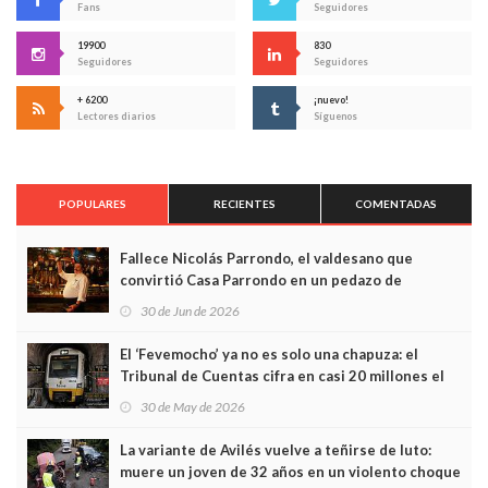
Fans
Seguidores
19900
830
Seguidores
Seguidores
+ 6200
¡nuevo!
Lectores diarios
Síguenos
POPULARES
RECIENTES
COMENTADAS
Fallece Nicolás Parrondo, el valdesano que
convirtió Casa Parrondo en un pedazo de
Asturias en Madrid
30 de Jun de 2026
El ‘Fevemocho’ ya no es solo una chapuza: el
Tribunal de Cuentas cifra en casi 20 millones el
sobrecoste de los trenes que no cabían por los
30 de May de 2026
túneles
La variante de Avilés vuelve a teñirse de luto:
muere un joven de 32 años en un violento choque