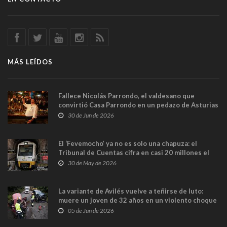
MÁS LEÍDOS
Fallece Nicolás Parrondo, el valdesano que
convirtió Casa Parrondo en un pedazo de Asturias
en Madrid
30 de Jun de 2026
El ‘Fevemocho’ ya no es solo una chapuza: el
Tribunal de Cuentas cifra en casi 20 millones el
sobrecoste de los trenes que no cabían por los
30 de May de 2026
túneles
La variante de Avilés vuelve a teñirse de luto:
muere un joven de 32 años en un violento choque
frontal
05 de Jun de 2026