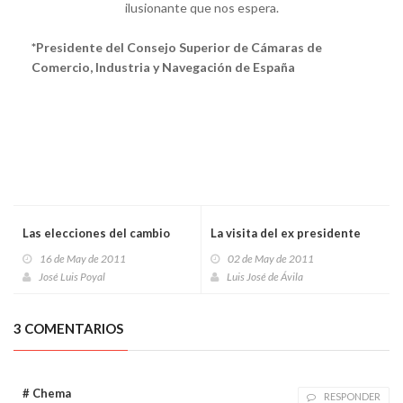
ilusionante que nos espera.
*Presidente del Consejo Superior de Cámaras de
Comercio, Industria y Navegación de España
Las elecciones del cambio
La visita del ex presidente
16 de May de 2011
02 de May de 2011
José Luis Poyal
Luis José de Ávila
3 COMENTARIOS
# Chema
RESPONDER