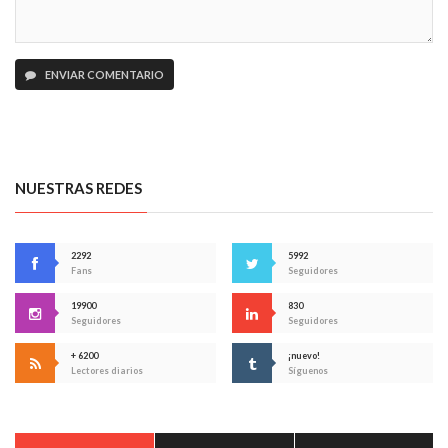
ENVIAR COMENTARIO
NUESTRAS REDES
2292
5992
Fans
Seguidores
19900
830
Seguidores
Seguidores
+ 6200
¡nuevo!
Lectores diarios
Síguenos