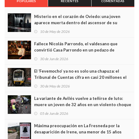
POPULARES
RECIENTES
COMENTADAS
Misterio en el corazón de Oviedo: una joven
aparece muerta dentro del ascensor de su
edificio y las cámaras captan sus últimos minutos
10 de May de 2026
Fallece Nicolás Parrondo, el valdesano que
convirtió Casa Parrondo en un pedazo de
Asturias en Madrid
30 de Jun de 2026
El ‘Fevemocho’ ya no es solo una chapuza: el
Tribunal de Cuentas cifra en casi 20 millones el
sobrecoste de los trenes que no cabían por los
30 de May de 2026
túneles
La variante de Avilés vuelve a teñirse de luto:
muere un joven de 32 años en un violento choque
frontal
05 de Jun de 2026
Máxima preocupación en La Fresneda por la
desaparición de Irene, una menor de 15 años