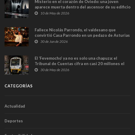
Misterio en el corazón de Oviedo: una joven
aparece muerta dentro del ascensor de su edificio
y las cámaras captan sus últimos minutos
10 de May de 2026
Fallece Nicolás Parrondo, el valdesano que
convirtió Casa Parrondo en un pedazo de Asturias
en Madrid
30 de Jun de 2026
El ‘Fevemocho’ ya no es solo una chapuza: el
Tribunal de Cuentas cifra en casi 20 millones el
sobrecoste de los trenes que no cabían por los
30 de May de 2026
túneles
CATEGORÍAS
Actualidad
Deportes