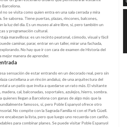
e Barcelona.
 no se visita como quien entra en una sala cerrada y mira
ha. Se saborea. Tiene puertas, plazas, rincones, balcones,
la luz del día. Es un museo al aire libre, sí, pero también un
as y programación cultural.
aja maravillosa: es un recinto peatonal, cómodo, visual y fácil
puede caminar, parar, entrar en un taller, mirar una fachada,
explorando. No hay que ir con cara de examen de Historia del
la mejor manera de aprender.
centrada
esa sensación de estar entrando en un decorado real, pero sin
plaza castellana a un rincón andaluz, de una arquitectura del
al a un patio que invita a quedarse un rato más. El visitante
adera, cal, balconadas, soportales, azulejos, hierro, sombra.
 quienes llegan a Barcelona con ganas de algo más que la
mundialmente famosos, sí, pero Poble Espanyol ofrece otro
orial. No compite con la Sagrada Familia ni con el Park Güell.
mpre encabezan la lista, pero que luego uno recuerda con cariño.
adables para combinar planes. Se puede visitar Poble Espanyol