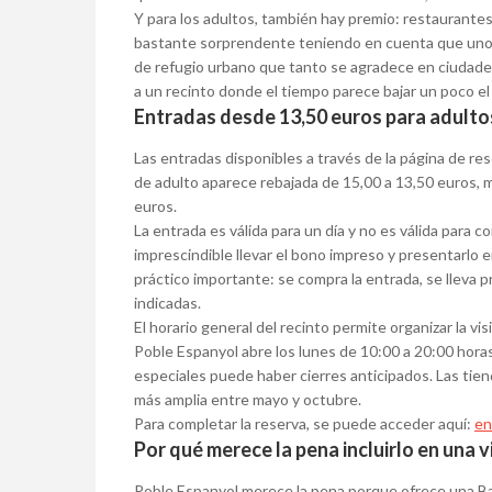
Y para los adultos, también hay premio: restaurantes
bastante sorprendente teniendo en cuenta que uno 
de refugio urbano que tanto se agradece en ciudades
a un recinto donde el tiempo parece bajar un poco e
Entradas desde 13,50 euros para adultos
Las entradas disponibles a través de la página de re
de adulto aparece rebajada de 15,00 a 13,50 euros, mi
euros.
La entrada es válida para un día y no es válida para c
imprescindible llevar el bono impreso y presentarlo en
práctico importante: se compra la entrada, se lleva
indicadas.
El horario general del recinto permite organizar la v
Poble Espanyol abre los lunes de 10:00 a 20:00 horas
especiales puede haber cierres anticipados. Las tien
más amplia entre mayo y octubre.
Para completar la reserva, se puede acceder aquí:
en
Por qué merece la pena incluirlo en una v
Poble Espanyol merece la pena porque ofrece una Ba