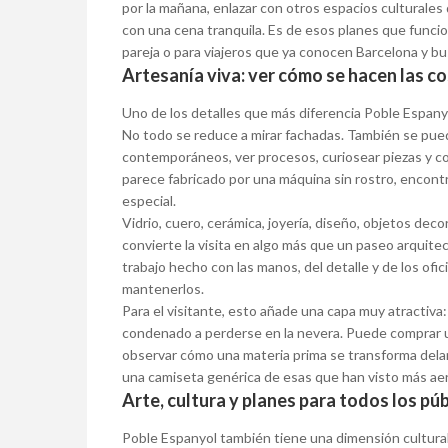
por la mañana, enlazar con otros espacios culturales d
con una cena tranquila. Es de esos planes que funcio
pareja o para viajeros que ya conocen Barcelona y bu
Artesanía viva: ver cómo se hacen las c
Uno de los detalles que más diferencia Poble Espanyo
No todo se reduce a mirar fachadas. También se pued
contemporáneos, ver procesos, curiosear piezas y co
parece fabricado por una máquina sin rostro, encontr
especial.
Vidrio, cuero, cerámica, joyería, diseño, objetos dec
convierte la visita en algo más que un paseo arquit
trabajo hecho con las manos, del detalle y de los of
mantenerlos.
Para el visitante, esto añade una capa muy atractiva
condenado a perderse en la nevera. Puede comprar un
observar cómo una materia prima se transforma delan
una camiseta genérica de esas que han visto más aer
Arte, cultura y planes para todos los pú
Poble Espanyol también tiene una dimensión cultural