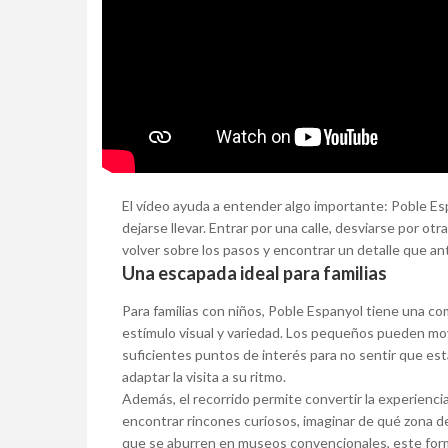
El vídeo ayuda a entender algo importante: Poble Espa
dejarse llevar. Entrar por una calle, desviarse por otr
volver sobre los pasos y encontrar un detalle que a
Una escapada ideal para familias
Para familias con niños, Poble Espanyol tiene una com
estímulo visual y variedad. Los pequeños pueden move
suficientes puntos de interés para no sentir que es
adaptar la visita a su ritmo.
Además, el recorrido permite convertir la experiencia
encontrar rincones curiosos, imaginar de qué zona de
que se aburren en museos convencionales, este forma