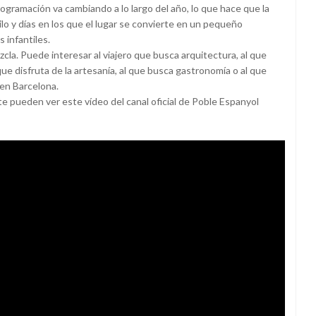
ogramación va cambiando a lo largo del año, lo que hace que la
ilo y días en los que el lugar se convierte en un pequeño
 infantiles.
la. Puede interesar al viajero que busca arquitectura, al que
 que disfruta de la artesanía, al que busca gastronomía o al que
en Barcelona.
e pueden ver este vídeo del canal oficial de Poble Espanyol