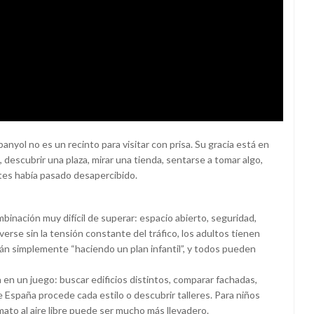
nyol no es un recinto para visitar con prisa. Su gracia está en
a, descubrir una plaza, mirar una tienda, sentarse a tomar algo,
ntes había pasado desapercibido.
binación muy difícil de superar: espacio abierto, seguridad,
rse sin la tensión constante del tráfico, los adultos tienen
tán simplemente “haciendo un plan infantil”, y todos pueden
 en un juego: buscar edificios distintos, comparar fachadas,
 España procede cada estilo o descubrir talleres. Para niños
to al aire libre puede ser mucho más llevadero.