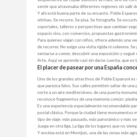
sentir que atravesaba diferentes regiones sin salir d
Y ahí está buena parte de su encanto. Poble Espanyol
vitrinas. Se recorre. Se pisa. Se fotografía. Se escuc
soportales, talleres y perspectivas que cambian según 
espacio vivo, con comercios, propuestas gastronómic
Para quienes viajan con niños, ofrece además una vent
de recorrer. No exige una visita rígida ni solemne. Se 
sentarse a comer, descubrir una exposición y seguir 
Arte. Aquí se aprende casi sin darse cuenta, que es 
El placer de pasear por una España con
Uno de los grandes atractivos de Poble Espanyol es 
que parezca falso. Sus calles permiten saltar de una 
norte a un aire mediterráneo, de una puerta monument
reconoce fragmentos de una memoria común: piedra, m
Es una experiencia especialmente recomendable para
postal clásica. Porque la ciudad tiene monumentos 
tipo de viaje: más pausado, más panorámico y más sens
Juega en otra liga. La liga de los lugares que no sie
Y encima está en Montjuïc, una de las zonas más agr