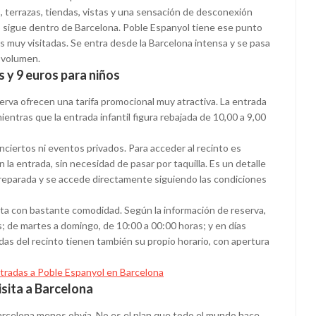
, terrazas, tiendas, vistas y una sensación de desconexión
sigue dentro de Barcelona. Poble Espanyol tiene ese punto
 muy visitadas. Se entra desde la Barcelona intensa y se pasa
l volumen.
 y 9 euros para niños
serva ofrecen una tarifa promocional muy atractiva. La entrada
entras que la entrada infantil figura rebajada de 10,00 a 9,00
onciertos ni eventos privados. Para acceder al recinto es
 la entrada, sin necesidad de pasar por taquilla. Es un detalle
 preparada y se accede directamente siguiendo las condiciones
isita con bastante comodidad. Según la información de reserva,
; de martes a domingo, de 10:00 a 00:00 horas; y en días
das del recinto tienen también su propio horario, con apertura
tradas a Poble Espanyol en Barcelona
isita a Barcelona
rcelona menos obvia. No es el plan que todo el mundo hace