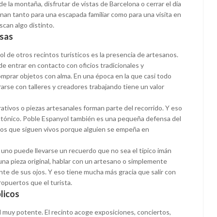
e la montaña, disfrutar de vistas de Barcelona o cerrar el día
nan tanto para una escapada familiar como para una visita en
scan algo distinto.
osas
l de otros recintos turísticos es la presencia de artesanos.
e entrar en contacto con oficios tradicionales y
mprar objetos con alma. En una época en la que casi todo
arse con talleres y creadores trabajando tiene un valor
orativos o piezas artesanales forman parte del recorrido. Y eso
ectónico. Poble Espanyol también es una pequeña defensa del
icios que siguen vivos porque alguien se empeña en
: uno puede llevarse un recuerdo que no sea el típico imán
a pieza original, hablar con un artesano o simplemente
te de sus ojos. Y eso tiene mucha más gracia que salir con
opuertos que el turista.
blicos
 muy potente. El recinto acoge exposiciones, conciertos,