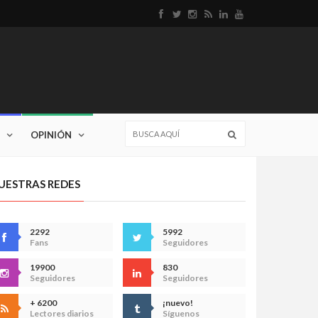
OPINIÓN
UESTRAS REDES
2292
5992
Fans
Seguidores
19900
830
Seguidores
Seguidores
+ 6200
¡nuevo!
Lectores diarios
Síguenos