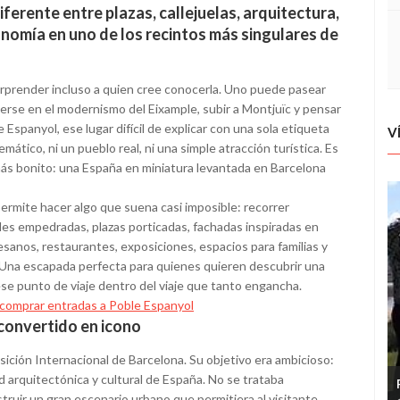
erente entre plazas, callejuelas, arquitectura,
nomía en uno de los recintos más singulares de
orprender incluso a quien cree conocerla. Uno puede pasear
rderse en el modernismo del Eixample, subir a Montjuïc y pensar
 Espanyol, ese lugar difícil de explicar con una sola etiqueta
V
tico, ni un pueblo real, ni una simple atracción turística. Es
 más bonito: una España en miniatura levantada en Barcelona
ermite hacer algo que suena casi imposible: recorrer
lles empedradas, plazas porticadas, fachadas inspiradas en
tesanos, restaurantes, exposiciones, espacios para familias y
. Una escapada perfecta para quienes quieren descubrir una
ese punto de viaje dentro del viaje que tanto engancha.
comprar entradas a Poble Espanyol
 convertido en icono
ición Internacional de Barcelona. Su objetivo era ambicioso:
ad arquitectónica y cultural de España. No se trataba
truir un gran escenario urbano que permitiera al visitante