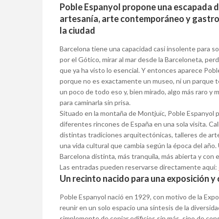
Poble Espanyol propone una escapada dif
artesanía, arte contemporáneo y gastro
la ciudad
Barcelona tiene una capacidad casi insolente para s
por el Gótico, mirar al mar desde la Barceloneta, pe
que ya ha visto lo esencial. Y entonces aparece Poble
porque no es exactamente un museo, ni un parque temá
un poco de todo eso y, bien mirado, algo más raro y
para caminarla sin prisa.
Situado en la montaña de Montjuïc, Poble Espanyol p
diferentes rincones de España en una sola visita. Ca
distintas tradiciones arquitectónicas, talleres de ar
una vida cultural que cambia según la época del año
Barcelona distinta, más tranquila, más abierta y con 
Las entradas pueden reservarse directamente aquí:
Un recinto nacido para una exposición y
Poble Espanyol nació en 1929, con motivo de la Expos
reunir en un solo espacio una síntesis de la diversid
simplemente de copiar edificios sin más, sino de cons