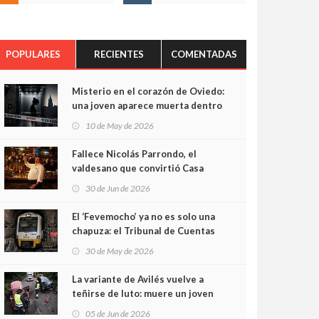
POPULARES
RECIENTES
COMENTADAS
Misterio en el corazón de Oviedo:
una joven aparece muerta dentro
del ascensor de su edificio y las
10 de May de 2026
cámaras captan sus últimos
minutos
Fallece Nicolás Parrondo, el
valdesano que convirtió Casa
Parrondo en un pedazo de
30 de Jun de 2026
Asturias en Madrid
El ‘Fevemocho’ ya no es solo una
chapuza: el Tribunal de Cuentas
cifra en casi 20 millones el
30 de May de 2026
sobrecoste de los trenes que no
cabían por los túneles
La variante de Avilés vuelve a
teñirse de luto: muere un joven
de 32 años en un violento choque
05 de Jun de 2026