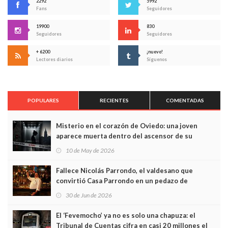
2292
5992
Fans
Seguidores
19900
830
Seguidores
Seguidores
+ 6200
¡nuevo!
Lectores diarios
Síguenos
POPULARES
RECIENTES
COMENTADAS
Misterio en el corazón de Oviedo: una joven
aparece muerta dentro del ascensor de su
edificio y las cámaras captan sus últimos minutos
10 de May de 2026
Fallece Nicolás Parrondo, el valdesano que
convirtió Casa Parrondo en un pedazo de
Asturias en Madrid
30 de Jun de 2026
El ‘Fevemocho’ ya no es solo una chapuza: el
Tribunal de Cuentas cifra en casi 20 millones el