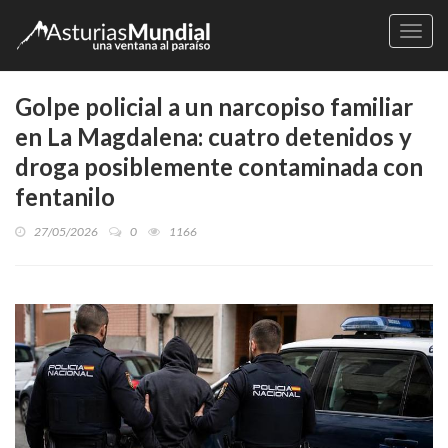
Naveg
Golpe policial a un narcopiso familiar
en La Magdalena: cuatro detenidos y
droga posiblemente contaminada con
fentanilo
27/05/2026
0
1166