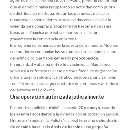
agentes de la Comisaría Local de Avilés, permitió comprobar
que el domicilio había recuperado su actividad como punto
de distribución de droga. Según las pesquisas policiales,
numerosos consumidores acudían varias veces al día a la
vivienda para comprar principalmente
heroína y cocaína
base
, una dinámica que había empezado a alterar
gravemente la convivencia en la zona.
El problema no terminaba en la puerta del inmueble. Muchos
compradores consumían las sustancias en las inmediaciones
del edificio, lo que había generado
preocupación,
inseguridad y alarma entre los vecinos
. La Magdalena
volvía así a enfrentarse a uno de esos focos de degradación
urbana que no solo implican tráfico de drogas, sino también
tensión vecinal, trasiego constante de personas y deterioro
del entorno más próximo.
Una operación autorizada judicialmente
El operativo policial culminó el pasado
20 de mayo
, cuando
los agentes accedieron a la vivienda con autorización judicial.
Durante el registro, la Policía Nacional intervino
ocho dosis
de cocaína base
,
seis dosis de heroína
, una pequeña