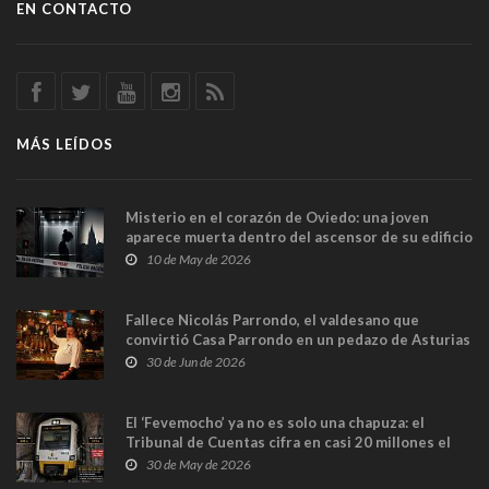
EN CONTACTO
MÁS LEÍDOS
Misterio en el corazón de Oviedo: una joven
aparece muerta dentro del ascensor de su edificio
y las cámaras captan sus últimos minutos
10 de May de 2026
Fallece Nicolás Parrondo, el valdesano que
convirtió Casa Parrondo en un pedazo de Asturias
en Madrid
30 de Jun de 2026
El ‘Fevemocho’ ya no es solo una chapuza: el
Tribunal de Cuentas cifra en casi 20 millones el
sobrecoste de los trenes que no cabían por los
30 de May de 2026
túneles