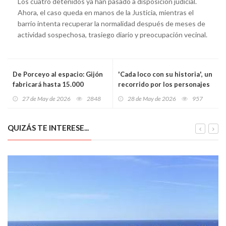
Los cuatro detenidos ya han pasado a disposición judicial.
Ahora, el caso queda en manos de la Justicia, mientras el
barrio intenta recuperar la normalidad después de meses de
actividad sospechosa, trasiego diario y preocupación vecinal.
De Porceyo al espacio: Gijón
'Cada loco con su historia', un
fabricará hasta 15.000
recorrido por los personajes
antenas satelitales al año con
más sorprendentes de la
27 de May de 2026
2848
28 de May de 2026
957
tecnología 3D metálica
Historia
QUIZÁS TE INTERESE...