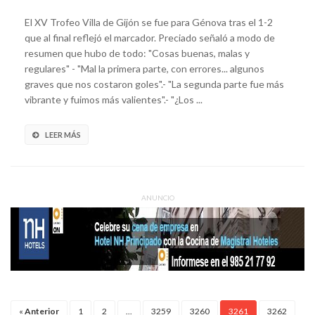
El XV Trofeo Villa de Gijón se fue para Génova tras el 1-2
que al final reflejó el marcador. Preciado señaló a modo de
resumen que hubo de todo: "Cosas buenas, malas y
regulares" - "Mal la primera parte, con errores... algunos
graves que nos costaron goles".- "La segunda parte fue más
vibrante y fuimos más valientes".- "¿Los ...
LEER MÁS
ANUNCIO
«
Anterior
1
2
...
3259
3260
3261
3262