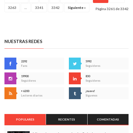
3263
...
3341
3342
Siguiente
»
Página 3261 de 3342
NUESTRAS REDES
2292
5992
Fans
Seguidores
19900
830
Seguidores
Seguidores
+ 6200
¡nuevo!
Lectores diarios
Síguenos
POPULARES
RECIENTES
COMENTADAS