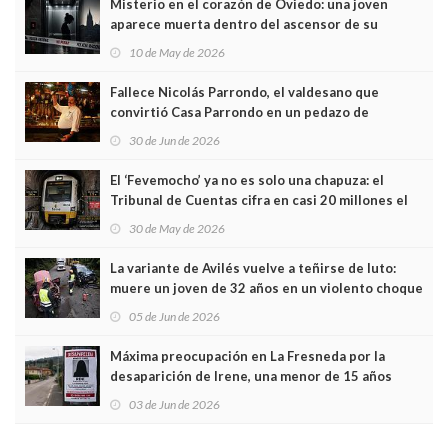
Misterio en el corazón de Oviedo: una joven
aparece muerta dentro del ascensor de su
edificio y las cámaras captan sus últimos minutos
10 de May de 2026
Fallece Nicolás Parrondo, el valdesano que
convirtió Casa Parrondo en un pedazo de
Asturias en Madrid
30 de Jun de 2026
El ‘Fevemocho’ ya no es solo una chapuza: el
Tribunal de Cuentas cifra en casi 20 millones el
sobrecoste de los trenes que no cabían por los
30 de May de 2026
túneles
La variante de Avilés vuelve a teñirse de luto:
muere un joven de 32 años en un violento choque
frontal
05 de Jun de 2026
Máxima preocupación en La Fresneda por la
desaparición de Irene, una menor de 15 años
03 de Jun de 2026