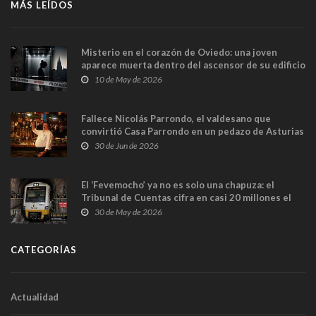
MÁS LEÍDOS
Misterio en el corazón de Oviedo: una joven
aparece muerta dentro del ascensor de su edificio
y las cámaras captan sus últimos minutos
10 de May de 2026
Fallece Nicolás Parrondo, el valdesano que
convirtió Casa Parrondo en un pedazo de Asturias
en Madrid
30 de Jun de 2026
El ‘Fevemocho’ ya no es solo una chapuza: el
Tribunal de Cuentas cifra en casi 20 millones el
sobrecoste de los trenes que no cabían por los
30 de May de 2026
túneles
CATEGORÍAS
Actualidad