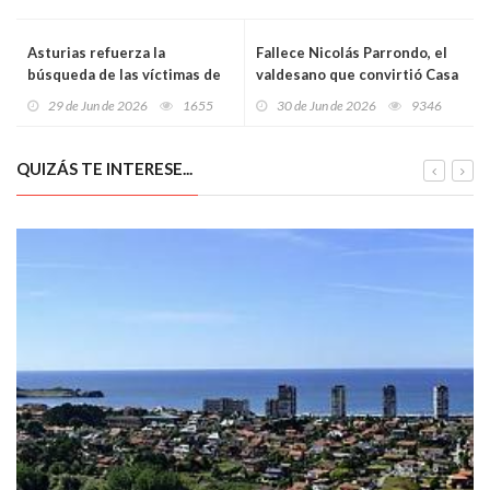
Asturias refuerza la
Fallece Nicolás Parrondo, el
búsqueda de las víctimas de
valdesano que convirtió Casa
La Lloba: casi 249.000 euros
Parrondo en un pedazo de
29 de Jun de 2026
1655
30 de Jun de 2026
9346
para seguir abriendo una de
Asturias en Madrid
las fosas más duras de la
represión franquista
QUIZÁS TE INTERESE...