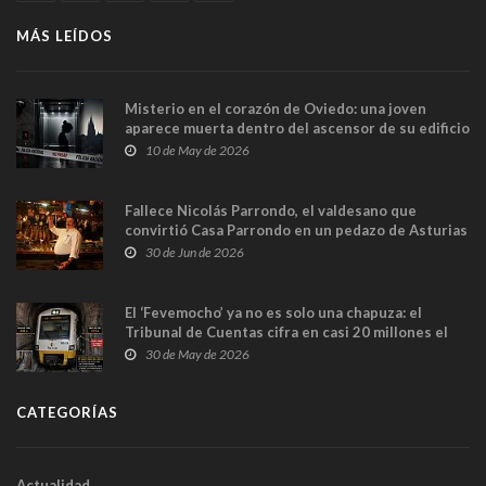
MÁS LEÍDOS
Misterio en el corazón de Oviedo: una joven
aparece muerta dentro del ascensor de su edificio
y las cámaras captan sus últimos minutos
10 de May de 2026
Fallece Nicolás Parrondo, el valdesano que
convirtió Casa Parrondo en un pedazo de Asturias
en Madrid
30 de Jun de 2026
El ‘Fevemocho’ ya no es solo una chapuza: el
Tribunal de Cuentas cifra en casi 20 millones el
sobrecoste de los trenes que no cabían por los
30 de May de 2026
túneles
CATEGORÍAS
Actualidad