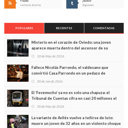
+ 6200
¡nuevo!
Lectores diarios
Síguenos
POPULARES
RECIENTES
COMENTADAS
Misterio en el corazón de Oviedo: una joven
aparece muerta dentro del ascensor de su
edificio y las cámaras captan sus últimos minutos
10 de May de 2026
Fallece Nicolás Parrondo, el valdesano que
convirtió Casa Parrondo en un pedazo de
Asturias en Madrid
30 de Jun de 2026
El ‘Fevemocho’ ya no es solo una chapuza: el
Tribunal de Cuentas cifra en casi 20 millones el
sobrecoste de los trenes que no cabían por los
30 de May de 2026
túneles
La variante de Avilés vuelve a teñirse de luto:
muere un joven de 32 años en un violento choque