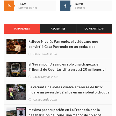
+ 6200
¡nuevo!
Lectores diarios
Síguenos
POPULARES
RECIENTES
COMENTADAS
Fallece Nicolás Parrondo, el valdesano que
convirtió Casa Parrondo en un pedazo de
Asturias en Madrid
30 de Jun de 2026
El ‘Fevemocho’ ya no es solo una chapuza: el
Tribunal de Cuentas cifra en casi 20 millones el
sobrecoste de los trenes que no cabían por los
30 de May de 2026
túneles
La variante de Avilés vuelve a teñirse de luto:
muere un joven de 32 años en un violento choque
frontal
05 de Jun de 2026
Máxima preocupación en La Fresneda por la
desaparición de Irene, una menor de 15 años