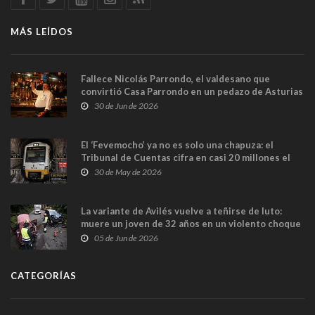
MÁS LEÍDOS
Fallece Nicolás Parrondo, el valdesano que
convirtió Casa Parrondo en un pedazo de Asturias
en Madrid
30 de Jun de 2026
El ‘Fevemocho’ ya no es solo una chapuza: el
Tribunal de Cuentas cifra en casi 20 millones el
sobrecoste de los trenes que no cabían por los
30 de May de 2026
túneles
La variante de Avilés vuelve a teñirse de luto:
muere un joven de 32 años en un violento choque
frontal
05 de Jun de 2026
CATEGORÍAS