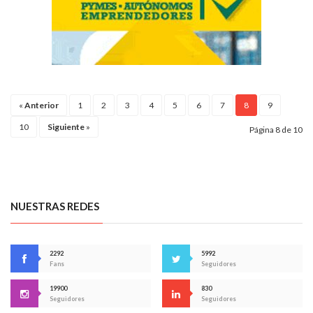
«
Anterior
1
2
3
4
5
6
7
8
9
10
Siguiente
»
Página 8 de 10
NUESTRAS REDES
2292
5992
Fans
Seguidores
19900
830
Seguidores
Seguidores