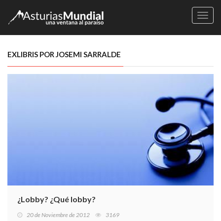
Naveg
EXLIBRIS POR JOSEMI SARRALDE
¿Lobby? ¿Qué lobby?
20 de Noviembre de 2012
3169