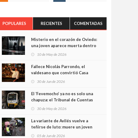
POPULARES
RECIENTES
COMENTADAS
Misterio en el corazón de Oviedo:
una joven aparece muerta dentro
del ascensor de su edificio y las
10 de May de 2026
cámaras captan sus últimos
minutos
Fallece Nicolás Parrondo, el
valdesano que convirtió Casa
Parrondo en un pedazo de
30 de Jun de 2026
Asturias en Madrid
El ‘Fevemocho’ ya no es solo una
chapuza: el Tribunal de Cuentas
cifra en casi 20 millones el
30 de May de 2026
sobrecoste de los trenes que no
cabían por los túneles
La variante de Avilés vuelve a
teñirse de luto: muere un joven
de 32 años en un violento choque
05 de Jun de 2026