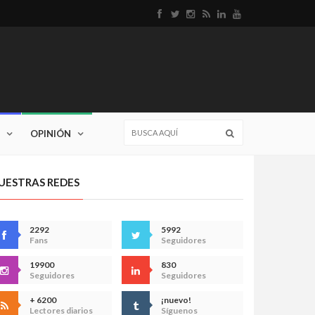
OPINIÓN
UESTRAS REDES
2292
5992
Fans
Seguidores
19900
830
Seguidores
Seguidores
+ 6200
¡nuevo!
Lectores diarios
Síguenos