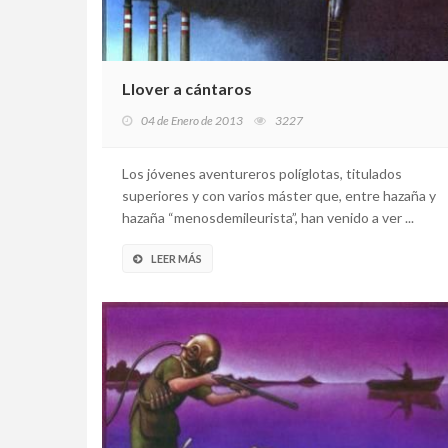
Llover a cántaros
04 de Enero de 2013
3227
Los jóvenes aventureros políglotas, titulados
superiores y con varios máster que, entre hazaña y
hazaña “menosdemileurista”, han venido a ver ...
LEER MÁS