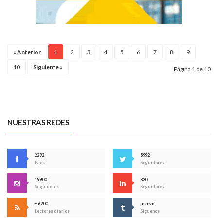
«
Anterior
1
2
3
4
5
6
7
8
9
10
Siguiente
»
Página 1 de 10
NUESTRAS REDES
2292
5992
Fans
Seguidores
19900
830
Seguidores
Seguidores
+ 6200
¡nuevo!
Lectores diarios
Síguenos