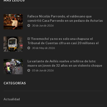
MÁS LEÍDOS
Fallece Nicolás Parrondo, el valdesano que
convirtió Casa Parrondo en un pedazo de Asturias
en Madrid
30 de Jun de 2026
El ‘Fevemocho’ ya no es solo una chapuza: el
Tribunal de Cuentas cifra en casi 20 millones el
sobrecoste de los trenes que no cabían por los
30 de May de 2026
túneles
La variante de Avilés vuelve a teñirse de luto:
muere un joven de 32 años en un violento choque
frontal
05 de Jun de 2026
CATEGORÍAS
Actualidad