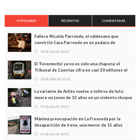
POPULARES
RECIENTES
COMENTADAS
Fallece Nicolás Parrondo, el valdesano que
convirtió Casa Parrondo en un pedazo de
Asturias en Madrid
30 de Jun de 2026
El ‘Fevemocho’ ya no es solo una chapuza: el
Tribunal de Cuentas cifra en casi 20 millones el
sobrecoste de los trenes que no cabían por los
30 de May de 2026
túneles
La variante de Avilés vuelve a teñirse de luto:
muere un joven de 32 años en un violento choque
frontal
05 de Jun de 2026
Máxima preocupación en La Fresneda por la
desaparición de Irene, una menor de 15 años
03 de Jun de 2026