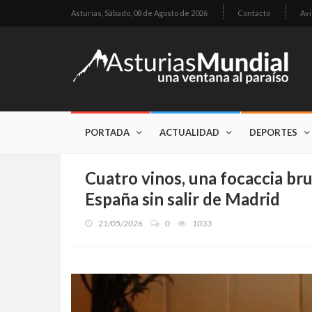
Asturias,
Sábado, 08 de Agosto de 2026
Contacto
Avi
PORTADA
ACTUALIDAD
DEPORTES
Cuatro vinos, una focaccia bru
España sin salir de Madrid
21/05/2026
0
1033