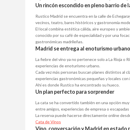
Un rincón escondido en pleno barrio de l
Rustico Madrid se encuentra en la calle de Echegaray
vecinos, teatro, bares históricos y gastronomía mod
El local combina estética cálida, aire europeo y ambi
conocido por su café de especialidad y por una focac
gastronómicas madrileñas.
Madrid se entrega al enoturismo urban
La fiebre del vino ya no pertenece solo a La Rioja o 
experiencias de enoturismo urbano.
Cada vez más personas buscan planes distintos al clá
experiencias gastronómicas pequeñas y locales con i
Ahí es donde Rustico ha encontrado su hueco.
Un plan perfecto para sorprender
La cata se ha convertido también en una opción muy a
entre amigos, experiencias de empresa o escapadas 
La reserva puede hacerse directamente online desd
Cata de Vinos
Vino, conversación y Madrid en estado 