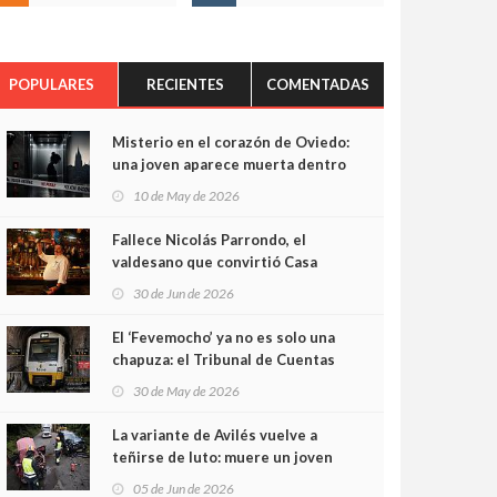
POPULARES
RECIENTES
COMENTADAS
Misterio en el corazón de Oviedo:
una joven aparece muerta dentro
del ascensor de su edificio y las
10 de May de 2026
cámaras captan sus últimos
minutos
Fallece Nicolás Parrondo, el
valdesano que convirtió Casa
Parrondo en un pedazo de
30 de Jun de 2026
Asturias en Madrid
El ‘Fevemocho’ ya no es solo una
chapuza: el Tribunal de Cuentas
cifra en casi 20 millones el
30 de May de 2026
sobrecoste de los trenes que no
cabían por los túneles
La variante de Avilés vuelve a
teñirse de luto: muere un joven
de 32 años en un violento choque
05 de Jun de 2026