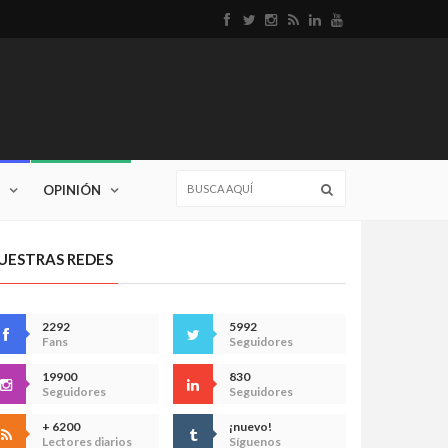
OPINIÓN
UESTRAS REDES
2292
5992
Fans
Seguidores
19900
830
Seguidores
Seguidores
+ 6200
¡nuevo!
Lectores diarios
Síguenos