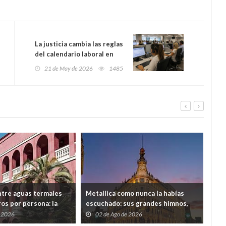
La justicia cambia las reglas
del calendario laboral en
España: si un festivo cae en
21 de May de 2026
1485
sábado, las empresas
tendrán que devolver ese
día
tre aguas termales
Metallica como nunca la habías
Mad
os por persona: la
escuchado: sus grandes himnos,
Enn
fecta para
entre velas, en el Four Seasons de
ent
e 2026
02 de Ago de 2026
0
cerca de Barcelona
Madrid