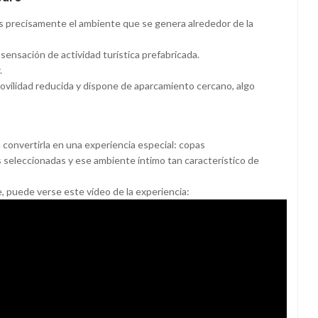
s precisamente el ambiente que se genera alrededor de la
sensación de actividad turística prefabricada.
.
ovilidad reducida y dispone de aparcamiento cercano, algo
 convertirla en una experiencia especial: copas
s seleccionadas y ese ambiente íntimo tan característico de
, puede verse este vídeo de la experiencia: