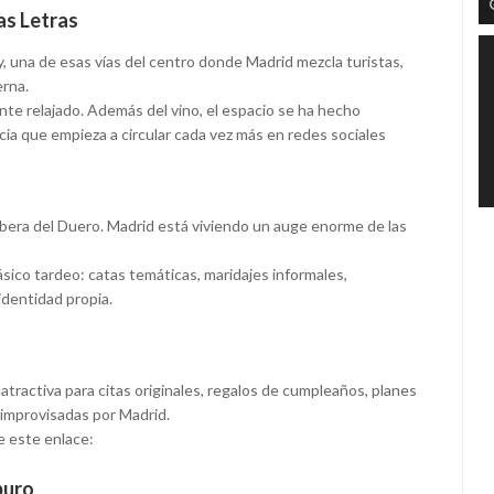
as Letras
, una de esas vías del centro donde Madrid mezcla turistas,
erna.
ente relajado. Además del vino, el espacio se ha hecho
cia que empieza a circular cada vez más en redes sociales
o
Ribera del Duero. Madrid está viviendo un auge enorme de las
sico tardeo: catas temáticas, maridajes informales,
dentidad propia.
tractiva para citas originales, regalos de cumpleaños, planes
improvisadas por Madrid.
e este enlace:
puro