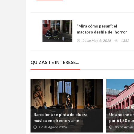
“Mira cómo pesan”: el
macabro desfile del horror
con el que ‘Susi’ aterrorizó
21 de May de 2026
1352
Oviedo tras asesinar a su
hermana y a su cuñado
QUIZÁS TE INTERESE...
Barcelona se pinta de blues:
Una noche en
música en directo y arte
por 61,50 eur
contemporáneo en una noche
escapada per
06 de Ago de 2026
05 de Ago d
diferente
desconectar 