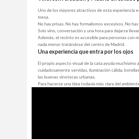
Uno de los mayores atractivos de esta experiencia e
mesa.
No hay prisas. No hay formalismos excesivos. No hay 
Solo vino, conversación y una hora para dejarse llevar
Además, el recinto es accesible para personas con m
nada menor tratándose del centro de Madrid.
Una experiencia que entra por los ojos
El propio aspecto visual de la cata ayuda muchísimo a
cuidadosamente servidas, iluminación cálida, botella
las buenas vinotecas urbanas.
Para hacerse una idea todavía más clara del ambiente